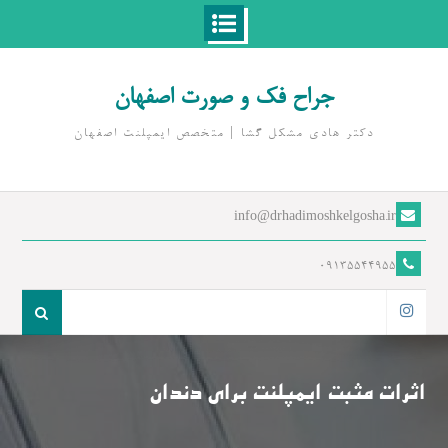
Ski
t
جراح فک و صورت اصفهان
conten
دکتر هادی مشکل گشا | متخصص ايمپلنت اصفهان
info@drhadimoshkelgosha.ir
09135544955
جست
و
اینستاگرام
جو
برای:
اثرات مثبت ایمپلنت برای دندان