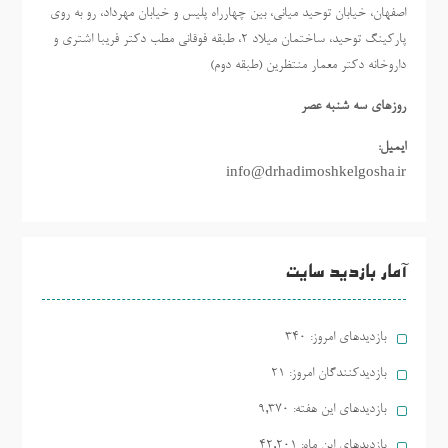
اصفهان، خیابان توحید میانی، بین چهارراه پلیس و خیابان مهرداد، رو به روی
پارکینگ توحید، ساختمان میلاد ٢، طبقه فوقانی مطب دکتر فریبا اشتری و
داروخانه دکتر معمار منتظرین (طبقه دوم)
روزهاي سه شنبه عصر
ایمیل:
info@drhadimoshkelgosha.ir
آمار بازدید سایت
بازدیدهای امروز:
340
بازدیدکنندگان امروز:
21
بازدیدهای این هفته:
9,370
بازدیدهای این ماه:
42,201