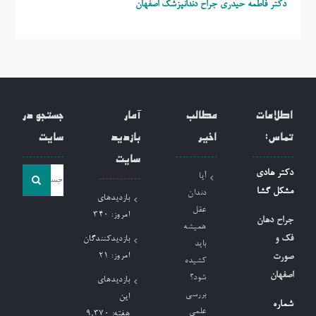
دکتر فاطمه حیدری
جراح دندانپزشک اصفهان
اطلاعات
مطالب
آمار
جستجو در
تماس:
اخیر
بازدید
سایت
سایت
جست
دکتر هادی
آیا
و
مشکل گشا
دندان
بازدیدهای
جو
عقل
امروز:
340
جراح دهان
همیشه
برای:
فک و
بازدیدکنندگان
باید
امروز:
21
صورت
کشیده
اصفهان
شود؟
بازدیدهای
بررسی
این
شماره
علمی
هفته:
9,370