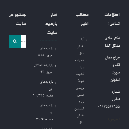
اطلاعات
مطالب
آمار
جستجو در
تماس:
اخیر
بازدید
سایت
سایت
جست
دکتر هادی
آیا
و
مشکل گشا
دندان
بازدیدهای
جو
عقل
امروز:
518
جراح دهان
همیشه
برای:
فک و
بازدیدکنندگان
باید
امروز:
93
صورت
کشیده
اصفهان
شود؟
بازدیدهای
بررسی
این
شماره
علمی
هفته:
10,345
تماس:
لزوم
بازدیدهای
09135544955
کشیدن
این
دندان
آدرس:
ماه:
41,968
عقل