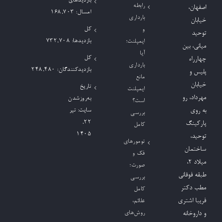
بازدیدهای
رابطه
اصفهان،
امسال:
168,703
بارداری
خیابان
کل
و
توحید
بازدیدها:
732,708
ایمپلنت؛
میانی، بین
آیا
کل
چهارراه
بارداری
بازدیدکنند‌گان:
248,480
پلیس و
مانع
خیابان
تاریخ
ایمپلنت
مهرداد، رو
به‌روزشدن
است؟
به روی
سایت:
تیر
بررسی
۲۲,
پارکینگ
کامل
۱۴۰۵
توحید،
تومورهای
ساختمان
فک و
میلاد ٢،
صورت؛
طبقه فوقانی
بررسی
مطب دکتر
کامل
فریبا اشتری
علائم،
روش‌های
و داروخانه