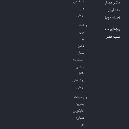
تشخیص
دکتر معمار
و
منتظرین
درمان
(طبقه دوم)
علت
روزهای سه
بوی
شنبه عصر
بد
دهان
بعداز
ایمپلنت؛
بررسی
دلایل،
روش‌های
درمان
ایمپلنت
بهترین
جایگزین
دندان؛
چرا