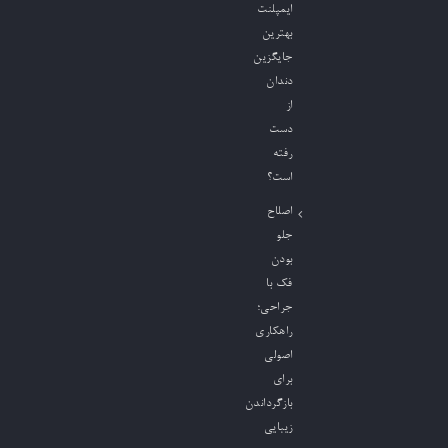
ایمپلنت
بهترین
جایگزین
دندان
از
دست
رفته
است؟
اصلاح
جلو
بودن
فک با
جراحی؛
راهکاری
اصولی
برای
بازگرداندن
زیبایی