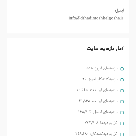
ایمیل:
info@drhadimoshkelgosha.ir
آمار بازدید سایت
بازدیدهای امروز:
518
بازدیدکنندگان امروز:
93
بازدیدهای این هفته:
10,345
بازدیدهای این ماه:
41,968
بازدیدهای امسال:
168,703
کل بازدیدها:
732,708
کل بازدیدکنند‌گان:
248,480