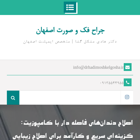
Ski
t
جراح فک و صورت اصفهان
conten
دکتر هادی مشکل گشا | متخصص ايمپلنت اصفهان
info@drhadimoshkelgosha.ir
09135544955
جست
و
اینستاگرام
جو
برای:
اصلاح دندان‌های فاصله دار با کامپوزیت:
گزینه‌ای سریع و کارآمد برای اصلاح زیبایی