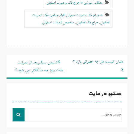
مطالب آموزشی * جراح فک و صورت اصفهان
* جراح فک و صورت اصفهان
,
انواع جراحی فک
,
ايمپلنت
اصفهان
,
جراح فک اصفهان
,
متخصص ايمپلنت اصفهان
راهبری
دندان کیست دار چه خطراتی دارد ؟
کشیدن سیگار بعد از ایمپلنت
نوشته
باعث بروز چه مشکلاتی می شود ؟
جستجو در سایت
جست
و
جو