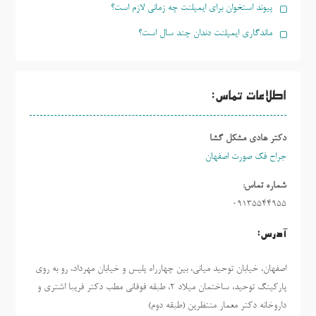
پیوند استخوان برای ایمپلنت چه زمانی لازم است؟
ماندگاری ایمپلنت دندان چند سال است؟
اطلاعات تماس:
دکتر هادی مشکل گشا
جراح فک صورت اصفهان
شماره تماس:
09135544955
آدرس:
اصفهان، خیابان توحید میانی، بین چهارراه پلیس و خیابان مهرداد، رو به روی
پارکینگ توحید، ساختمان میلاد ٢، طبقه فوقانی مطب دکتر فریبا اشتری و
داروخانه دکتر معمار منتظرین (طبقه دوم)