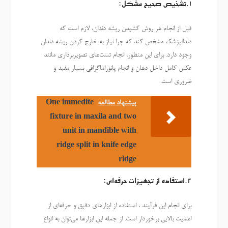
1.تشخیص صحیح مشکل:
قبل از انجام هر روش کشیدن ریشه دندان، لازم است که
دندانپزشک مشخص کند که چرا نیاز به خارج کردن ریشه دندان
وجود دارد. برای این منظور، انجام تست‌های تصویربرداری مانند
عکس کامل داخل دهان و انجام پانوراماگرافی بسیار مفید و
ضروری است.
پیشنهاد مطالعه
One immedite
fixture in maxila and two
unit in mandible with
ridge split in knife edge
ridge
2.استفاده از تجهیزات حرفه‌ای:
برای انجام این فرآیند ، استفاده از ابزارهای دقیق و حرفه‌ای از
اهمیت بالایی برخوردار است. از جمله این ابزارها می‌توان به انواع