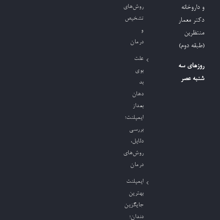
روش‌های
و داروخانه
تشخیص
دکتر معمار
و
منتظرین
درمان
(طبقه دوم)
علت
روزهای سه
بوی
شنبه عصر
بد
دهان
بعداز
ایمپلنت؛
بررسی
دلایل،
روش‌های
درمان
ایمپلنت
بهترین
جایگزین
دندان؛