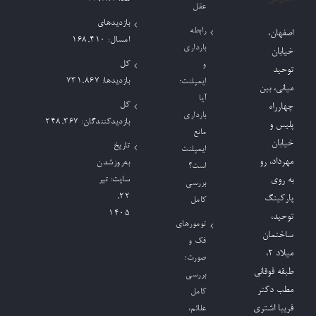
عقل
بازدیدهای
رابطه
اصفهان،
امسال:
168,410
بارداری
خیابان
کل
و
توحید
بازدیدها:
731,867
ایمپلنت؛
میانی، بین
آیا
کل
چهارراه
بارداری
بازدیدکنند‌گان:
248,367
پلیس و
مانع
خیابان
تاریخ
ایمپلنت
مهرداد، رو
به‌روزشدن
است؟
به روی
سایت:
تیر
بررسی
۲۲,
پارکینگ
کامل
۱۴۰۵
توحید،
تومورهای
ساختمان
فک و
میلاد ٢،
صورت؛
طبقه فوقانی
بررسی
مطب دکتر
کامل
فریبا اشتری
علائم،