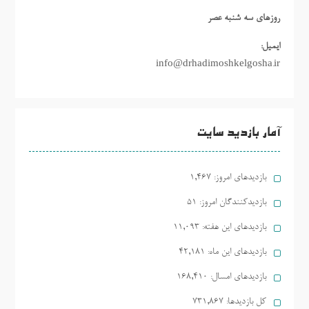
روزهاي سه شنبه عصر
ایمیل:
info@drhadimoshkelgosha.ir
آمار بازدید سایت
بازدیدهای امروز:
1,467
بازدیدکنندگان امروز:
51
بازدیدهای این هفته:
11,093
بازدیدهای این ماه:
42,181
بازدیدهای امسال:
168,410
کل بازدیدها:
731,867