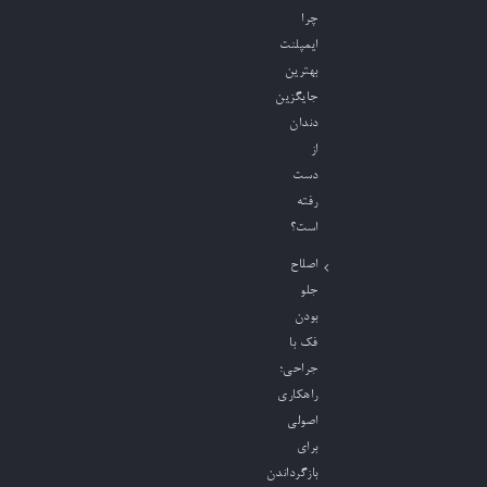
چرا
ایمپلنت
بهترین
جایگزین
دندان
از
دست
رفته
است؟
اصلاح
جلو
بودن
فک با
جراحی؛
راهکاری
اصولی
برای
بازگرداندن