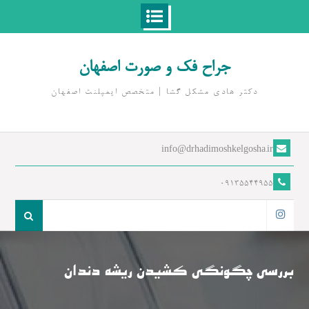
Ski
t
جراح فک و صورت اصفهان
conten
دکتر هادی مشکل گشا | متخصص ايمپلنت اصفهان
info@drhadimoshkelgosha.ir
09135544955
جست
و
اینستاگرام
جو
برای:
بررسی چگونگی کشیدن ریشه دندان