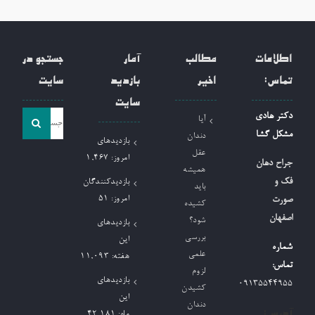
اطلاعات
مطالب
آمار
جستجو در
تماس:
اخیر
بازدید
سایت
سایت
جست
دکتر هادی
آیا
و
مشکل گشا
دندان
بازدیدهای
جو
عقل
امروز:
1,467
جراح دهان
همیشه
برای:
فک و
بازدیدکنندگان
باید
امروز:
51
صورت
کشیده
اصفهان
شود؟
بازدیدهای
بررسی
این
شماره
علمی
هفته:
11,093
تماس:
لزوم
بازدیدهای
09135544955
کشیدن
این
دندان
آدرس:
ماه:
42,181