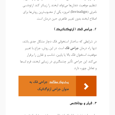
تنظیم موقعیت دندان‌ها می‌تواند لبخند را زیباتر کند. ارتودنسی
نامرئی (Invisalign) امروزه یکی از محبوب‌ترین روش‌ها برای
اصلاح لبخند بدون تغییر ظاهری حین درمان است.
2. جراحی فک (ارتوگناتیک)
در شرایطی که ساختار استخوانی فک دچار مشکل جدی باشد،
تنها راه درمان
جراحی فک
است. در این روش، جراح با تغییر
موقعیت استخوان فک بالا یا پایین، تناسب و تقارن را برقرار
می‌کند. این جراحی تأثیر چشمگیری در زیبایی لبخند، فرم لب‌ها
و تعادل چهره دارد.
پیشنهاد مطالعه
جراحی فک به
عنوان جراحی ارتوگناتیک
3. فیلر و بوتاکس