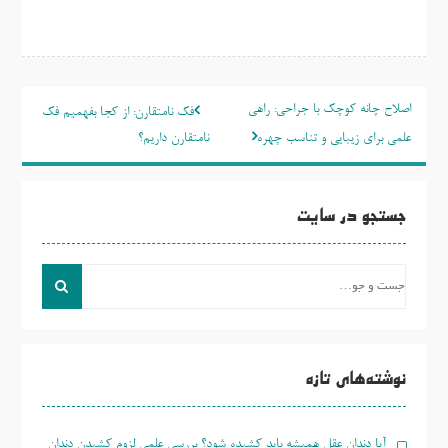
راهبری
اصلاح چانه کوچک با جراحی: راهی
فک نامتقارن: از کجا بفهمیم فک
نوشته
علمی برای زیبایی و تناسب چهره
نامتقارن داریم؟
جستجو در سایت
جست
و
جو
برای:
نوشته‌های تازه
آیا دندان عقل همیشه باید کشیده شود؟ بررسی علمی لزوم کشیدن دندان