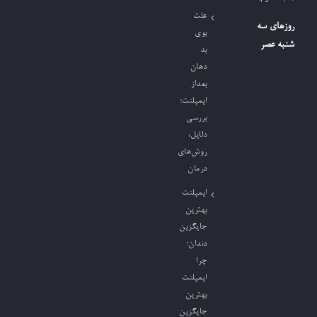
علت
روزهای سه
بوی
شنبه عصر
بد
دهان
بعداز
ایمپلنت؛
بررسی
دلایل،
روش‌های
درمان
ایمپلنت
بهترین
جایگزین
دندان؛
چرا
ایمپلنت
بهترین
جایگزین