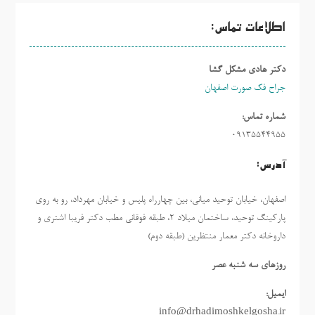
اطلاعات تماس:
دکتر هادی مشکل گشا
جراح فک صورت اصفهان
شماره تماس:
09135544955
آدرس:
اصفهان، خیابان توحید میانی، بین چهارراه پلیس و خیابان مهرداد، رو به روی
پارکینگ توحید، ساختمان میلاد ٢، طبقه فوقانی مطب دکتر فریبا اشتری و
داروخانه دکتر معمار منتظرین (طبقه دوم)
روزهاي سه شنبه عصر
ایمیل:
info@drhadimoshkelgosha.ir