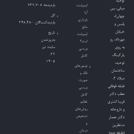
توحید
بازدیدها:
732,708
ایمپلنت؛
میانی، بین
آیا
کل
چهارراه
بارداری
بازدیدکنند‌گان:
248,480
پلیس و
مانع
خیابان
تاریخ
ایمپلنت
مهرداد، رو
به‌روزشدن
است؟
به روی
سایت:
تیر
بررسی
۲۲,
پارکینگ
کامل
۱۴۰۵
توحید،
تومورهای
ساختمان
فک و
میلاد ٢،
صورت؛
طبقه فوقانی
بررسی
مطب دکتر
کامل
فریبا اشتری
علائم،
روش‌های
و داروخانه
تشخیص
دکتر معمار
و
منتظرین
درمان
(طبقه دوم)