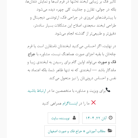
تاثیر فک بر زیبایی لبخند نه‌تنها در فرم لب‌ها و نمایش دندان‌ها،
بلکه در جوانی، تقارن و جذابیت کلی چهره دیده می‌شود.
با پیشرفت‌های امروزی در جراحی فک، ارتودنسی دیجیتال و
طراحی لبخند سه‌بعدی، اصلاح این مشکلات بسیار ساده‌تر،
دقیق‌تر و طبیعی‌تر از گذشته انجام می‌شود.
در نهایت، اگر احساس می‌کنید لبخندتان نامتقارن است یا فرم
چانه‌تان با بقیه اجزای صورت هماهنگ نیست، مشاوره با
جراح
فک و صورت
می‌تواند اولین گام برای رسیدن به لبخندی زیبا و
ماندگار باشد — لبخندی که نه تنها ظاهر شما، بلکه اعتماد به
نفس و احساس درونی‌تان را نیز متحول می‌کند.
برای ویزیت و مشاوره با متخصصین ما در
ارتباط باشید
ما را در
اینستاگرام
همراهی کنید
آبان ۲۲, ۱۴۰۴
نویسنده سایت
مطالب آموزشی * جراح فک و صورت اصفهان