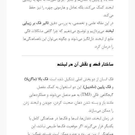
لبخند کمک می‌کند، بلکه تعادل و هارمونی چهره را نیز حفظ
می‌کند.
در این مقاله علمی و تخصصی، به بررسی دقیق
تاثیر فک بر زیبایی
لبخند
می‌پردازیم و توضیح می‌دهیم که چرا گاهی مشکلات فکی
مانع از لبخند دل‌انگیز می‌شوند و چگونه می‌توان این ناهماهنگی‌ها
را درمان کرد.
ساختار فک و نقش آن در لبخند
فک انسان از دو بخش اصلی تشکیل شده است:
فک بالا (ماگزیلا)
و
فک پایین (ماندیبل)
. این دو استخوان به کمک مفصل
گیجگاهی-فکی (TMJ) به هم متصل می‌شوند و عملکردهایی
مانند باز و بسته شدن دهان، صحبت کردن، جویدن و لبخند زدن
را ممکن می‌سازند.
در زمان لبخند، دندان‌ها، لب‌ها و فک‌ها در هماهنگی کامل با
یکدیگر قرار می‌گیرند. اگر موقعیت فک‌ها طبیعی نباشد، این
هماهنگی از بین می‌رود و چهره ممکن است خسته، غمگین یا