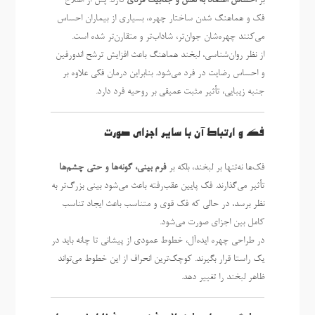
بر
احساس اعتماد به نفس و جذابیت فردی
دارد. پس از اصلاح
فک و هماهنگ شدن ساختار چهره، بسیاری از بیماران احساس
می‌کنند چهره‌شان جوان‌تر، شاداب‌تر و متقارن‌تر شده است.
از نظر روان‌شناسی، لبخند هماهنگ باعث افزایش ترشح اندورفین
و احساس رضایت در فرد می‌شود. بنابراین درمان فکی علاوه بر
جنبه زیبایی، تأثیر مثبت عمیقی بر روحیه فرد دارد.
فک و ارتباط آن با سایر اجزای صورت
فک‌ها نه‌تنها بر لبخند، بلکه بر
فرم بینی، گونه‌ها و حتی چشم‌ها
تأثیر می‌گذارند. فک پایین عقب‌رفته باعث می‌شود بینی بزرگ‌تر به
نظر برسد، در حالی که فک قوی و متناسب باعث ایجاد تناسب
کامل بین اجزای صورت می‌شود.
در طراحی چهره ایده‌آل، خطوط عمودی از پیشانی تا چانه باید در
یک راستا قرار بگیرند. کوچک‌ترین انحراف از این خطوط می‌تواند
ظاهر لبخند را تغییر دهد.