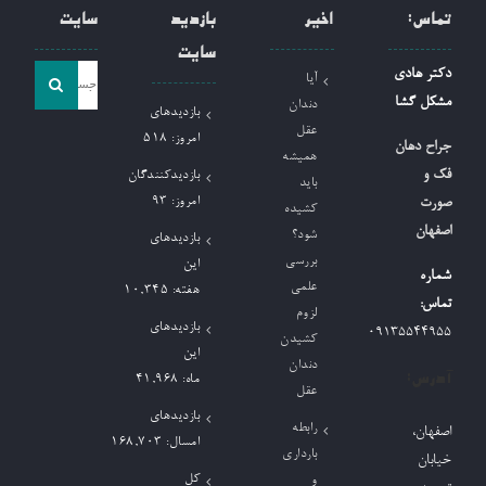
تماس:
اخیر
بازدید
سایت
سایت
جست
دکتر هادی
آیا
و
مشکل گشا
دندان
بازدیدهای
جو
عقل
امروز:
518
جراح دهان
همیشه
برای:
فک و
بازدیدکنندگان
باید
امروز:
93
صورت
کشیده
اصفهان
شود؟
بازدیدهای
بررسی
این
شماره
علمی
هفته:
10,345
تماس:
لزوم
بازدیدهای
09135544955
کشیدن
این
دندان
آدرس:
ماه:
41,968
عقل
بازدیدهای
رابطه
اصفهان،
امسال:
168,703
بارداری
خیابان
کل
و