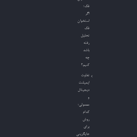
فک؛
اگر
استخوان
فک
تحلیل
رفته
باشد
چه
کنیم؟
تفاوت
ایمپلنت
دیجیتال
و
معمولی؛
کدام
روش
برای
جایگزینی