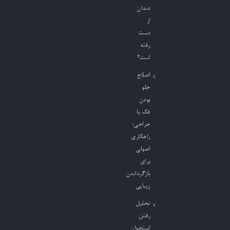
دندان
از
دست
رفته
است؟
اصلاح
جلو
بودن
فک با
جراحی؛
راهکاری
اصولی
برای
بازگرداندن
زیبایی
تحلیل
رفتن
استخوان