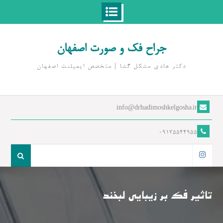
Ski
t
جراح فک و صورت اصفهان
conten
دکتر هادی مشکل گشا | متخصص ايمپلنت اصفهان
info@drhadimoshkelgosha.ir
09135544955
جست
و
اینستاگرام
جو
برای:
تاثیر فک بر زیبایی لبخند