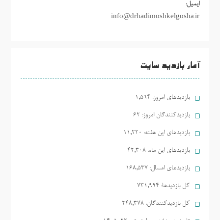
ایمیل:
info@drhadimoshkelgosha.ir
آمار بازدید سایت
بازدیدهای امروز:
1,594
بازدیدکنندگان امروز:
62
بازدیدهای این هفته:
11,220
بازدیدهای این ماه:
42,308
بازدیدهای امسال:
168,537
کل بازدیدها:
731,994
کل بازدیدکنند‌گان:
248,378