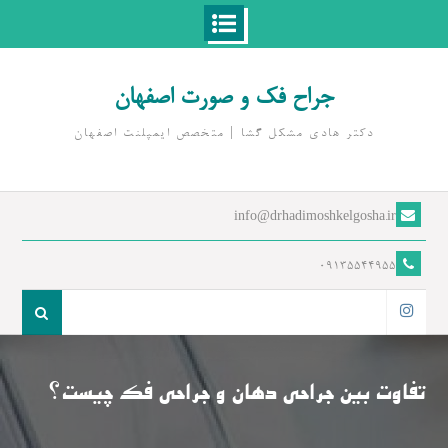
Ski
t
جراح فک و صورت اصفهان
conten
دکتر هادی مشکل گشا | متخصص ايمپلنت اصفهان
info@drhadimoshkelgosha.ir
09135544955
جست
و
اینستاگرام
جو
برای:
تفاوت بین جراحی دهان و جراحی فک چیست؟