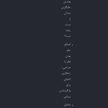
بهترین
جایگزین
دندان
از
دست
رفته
است؟
اصلاح
جلو
بودن
فک با
جراحی؛
راهکاری
اصولی
برای
بازگرداندن
زیبایی
تحلیل