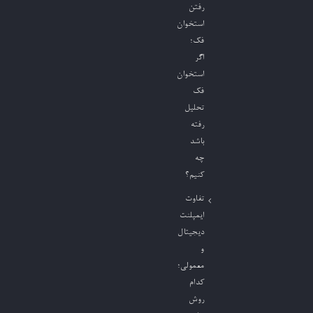
رفتن
استخوان
فک؛
اگر
استخوان
فک
تحلیل
رفته
باشد
چه
کنیم؟
تفاوت
ایمپلنت
دیجیتال
و
معمولی؛
کدام
روش