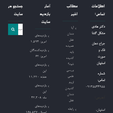
اطلاعات
مطالب
آمار
جستجو در
تماس:
اخیر
بازدید
سایت
سایت
جست
دکتر هادی
آیا
و
مشکل گشا
دندان
بازدیدهای
جو
عقل
امروز:
1,594
جراح دهان
همیشه
برای:
فک و
بازدیدکنندگان
باید
امروز:
62
صورت
کشیده
اصفهان
شود؟
بازدیدهای
بررسی
این
شماره
علمی
هفته:
11,220
تماس:
لزوم
بازدیدهای
09135544955
کشیدن
این
دندان
آدرس:
ماه:
42,308
عقل
بازدیدهای
رابطه
اصفهان،
امسال:
168,537