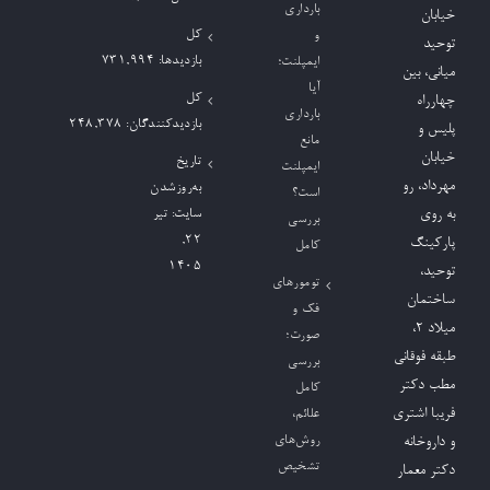
بارداری
خیابان
کل
و
توحید
بازدیدها:
731,994
ایمپلنت؛
میانی، بین
آیا
کل
چهارراه
بارداری
بازدیدکنند‌گان:
248,378
پلیس و
مانع
خیابان
تاریخ
ایمپلنت
مهرداد، رو
به‌روزشدن
است؟
به روی
سایت:
تیر
بررسی
۲۲,
پارکینگ
کامل
۱۴۰۵
توحید،
تومورهای
ساختمان
فک و
میلاد ٢،
صورت؛
طبقه فوقانی
بررسی
مطب دکتر
کامل
فریبا اشتری
علائم،
روش‌های
و داروخانه
تشخیص
دکتر معمار