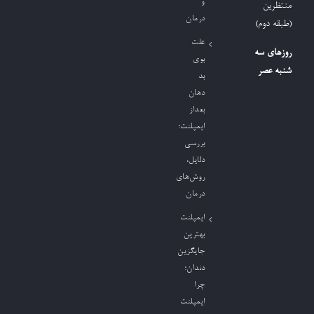
و
منتظرین
درمان
(طبقه دوم)
علت
روزهای سه
بوی
شنبه عصر
بد
دهان
بعداز
ایمپلنت؛
بررسی
دلایل،
روش‌های
درمان
ایمپلنت
بهترین
جایگزین
دندان؛
چرا
ایمپلنت