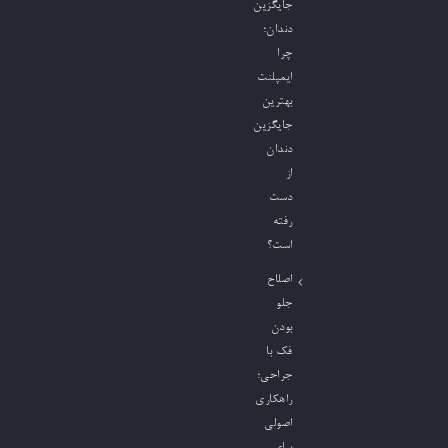
جایگزین
دندان؛
چرا
ایمپلنت
بهترین
جایگزین
دندان
از
دست
رفته
است؟
اصلاح
جلو
بودن
فک با
جراحی؛
راهکاری
اصولی