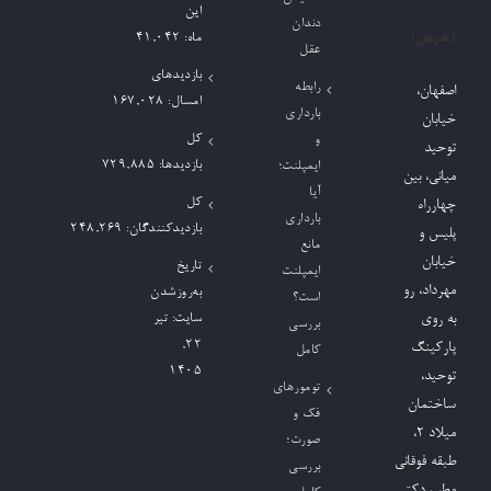
این
دندان
آدرس:
ماه:
41,042
عقل
بازدیدهای
رابطه
اصفهان،
امسال:
167,028
بارداری
خیابان
کل
و
توحید
بازدیدها:
729,885
ایمپلنت؛
میانی، بین
آیا
کل
چهارراه
بارداری
بازدیدکنند‌گان:
248,269
پلیس و
مانع
خیابان
تاریخ
ایمپلنت
مهرداد، رو
به‌روزشدن
است؟
به روی
سایت:
تیر
بررسی
۲۲,
پارکینگ
کامل
۱۴۰۵
توحید،
تومورهای
ساختمان
فک و
میلاد ٢،
صورت؛
طبقه فوقانی
بررسی
مطب دکتر