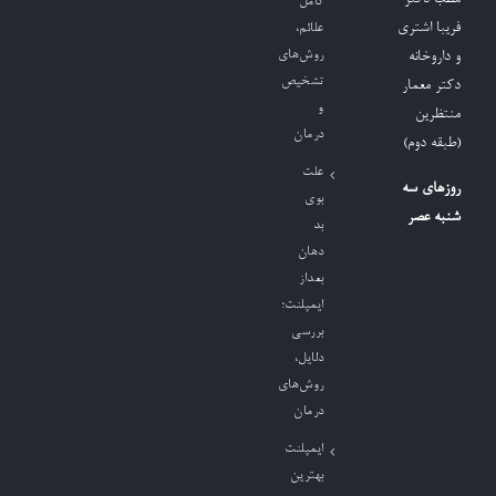
کامل
فریبا اشتری
علائم،
روش‌های
و داروخانه
تشخیص
دکتر معمار
و
منتظرین
درمان
(طبقه دوم)
علت
روزهای سه
بوی
شنبه عصر
بد
دهان
بعداز
ایمپلنت؛
بررسی
دلایل،
روش‌های
درمان
ایمپلنت
بهترین