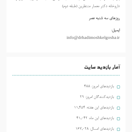
داروخانه دکتر معمار منتظرین (طبقه دوم)
روزهاي سه شنبه عصر
ایمیل:
info@drhadimoshkelgosha.ir
آمار بازدید سایت
بازدیدهای امروز:
488
بازدیدکنندگان امروز:
29
بازدیدهای این هفته:
11,454
بازدیدهای این ماه:
41,042
بازدیدهای امسال:
167,028