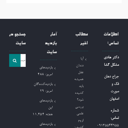
اطلاعات
مطالب
آمار
جستجو در
تماس:
اخیر
بازدید
سایت
سایت
جست
دکتر هادی
آیا
و
مشکل گشا
دندان
بازدیدهای
جو
عقل
امروز:
488
جراح دهان
همیشه
برای:
فک و
بازدیدکنندگان
باید
امروز:
29
صورت
کشیده
اصفهان
شود؟
بازدیدهای
بررسی
این
شماره
علمی
هفته:
11,454
تماس:
لزوم
بازدیدهای
09135544955
کشیدن