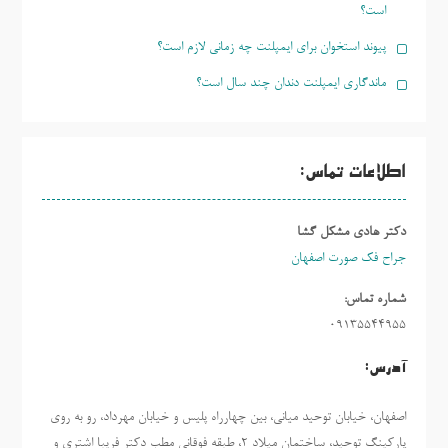
است؟
پیوند استخوان برای ایمپلنت چه زمانی لازم است؟
ماندگاری ایمپلنت دندان چند سال است؟
اطلاعات تماس:
دکتر هادی مشکل گشا
جراح فک صورت اصفهان
شماره تماس:
09135544955
آدرس:
اصفهان، خیابان توحید میانی، بین چهارراه پلیس و خیابان مهرداد، رو به روی
پارکینگ توحید، ساختمان میلاد ٢، طبقه فوقانی مطب دکتر فریبا اشتری و