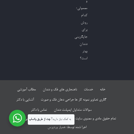
و
معمولی؛
کدام
روش
برای
جایگزینی
دندان
بهتر
است؟
خانه
خدمات
ناهنجاری های فک و دندان
مطالب آموزشی
گالری تصاویر نمونه کار ها جراحی دهان فک و صورت
آشنایی با دکتر
سوالات متداول ایمپلنت دندان
تماس با دکتر
تمام حقوق مادی و معنوی سایت برای دکتر هادی مشکل گشا محفوظ می باشد
به کمک نیاز دارید?
چت از طریق واتساپ
اجرا شده توسط:
همیار وردپرس