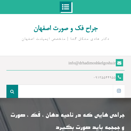
Ski
t
جراح فک و صورت اصفهان
conten
دکتر هادی مشکل گشا | متخصص ايمپلنت اصفهان
info@drhadimoshkelgosha.ir
09135544955
جست
و
اینستاگرام
جو
برای:
جراحی هایی که در ناحیه دهان ، فک ، صورت
و جمجمه باید صورت بگیرد