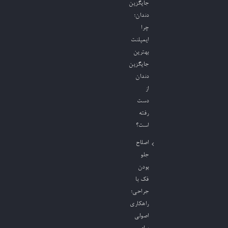
جایگزین
دندان؛
چرا
ایمپلنت
بهترین
جایگزین
دندان
از
دست
رفته
است؟
اصلاح
جلو
بودن
فک با
جراحی؛
راهکاری
اصولی