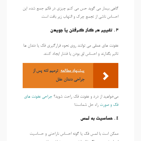
گاهی بیمار می گوید حس می کنم چیزی در فکم جمع شده. این
احساس ناشی از تجمع چرک و التهاب زیر بافت است.
3. تغییر در گاز گرفتن یا جویدن
عفونت های عمقی می توانند روی نحوه قرارگیری فک یا دندان ها
تاثیر بگذارند و احساس لق بودن یا فشار ایجاد کنند.
پیشنهاد مطالعه
ترمیم لثه پس از
جراحی دندان عقل
می‌خواهید از درد و عفونت فک راحت شوید؟
جراحی عفونت های
فک و صورت
راه حل شماست!
4. حساسیت به لمس
ممکن است با لمس فک یا گونه احساس ناراحتی و حساسیت