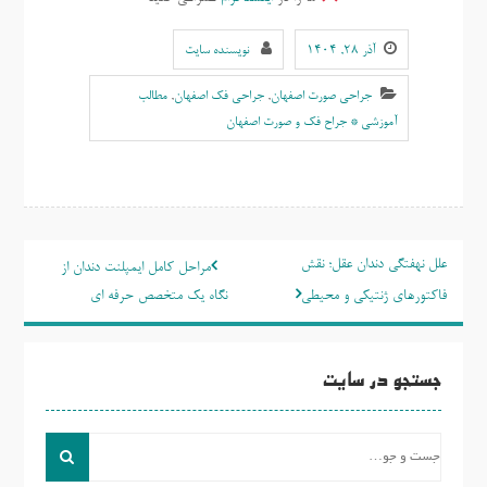
آذر ۲۸, ۱۴۰۴
نویسنده سایت
جراحی صورت اصفهان
,
جراحی فک اصفهان
,
مطالب
آموزشی * جراح فک و صورت اصفهان
راهبری
علل نهفتگی دندان عقل؛ نقش
مراحل کامل ایمپلنت دندان از
نوشته
فاکتورهای ژنتیکی و محیطی
نگاه یک متخصص حرفه ای
جستجو در سایت
جست
و