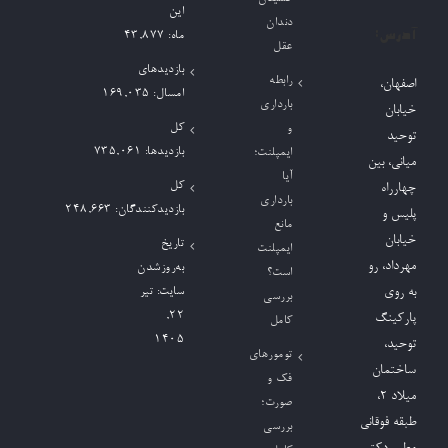
این
دندان
آدرس:
ماه:
43,877
عقل
بازدیدهای
رابطه
اصفهان،
امسال:
169,035
بارداری
خیابان
کل
و
توحید
بازدیدها:
735,061
ایمپلنت؛
میانی، بین
آیا
کل
چهارراه
بارداری
بازدیدکنند‌گان:
248,663
پلیس و
مانع
خیابان
تاریخ
ایمپلنت
مهرداد، رو
به‌روزشدن
است؟
به روی
سایت:
تیر
بررسی
۲۲,
پارکینگ
کامل
۱۴۰۵
توحید،
تومورهای
ساختمان
فک و
میلاد ٢،
صورت؛
طبقه فوقانی
بررسی