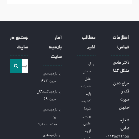
اطلاعات
مطالب
آمار
جستجو در
تماس:
اخیر
بازدید
سایت
سایت
جست
دکتر هادی
آیا
و
مشکل گشا
دندان
بازدیدهای
جو
عقل
امروز:
673
جراح دهان
همیشه
برای:
فک و
بازدیدکنندگان
باید
امروز:
49
صورت
کشیده
اصفهان
شود؟
بازدیدهای
بررسی
این
شماره
علمی
هفته:
9,800
تماس:
لزوم
بازدیدهای
09135544955
کشیدن