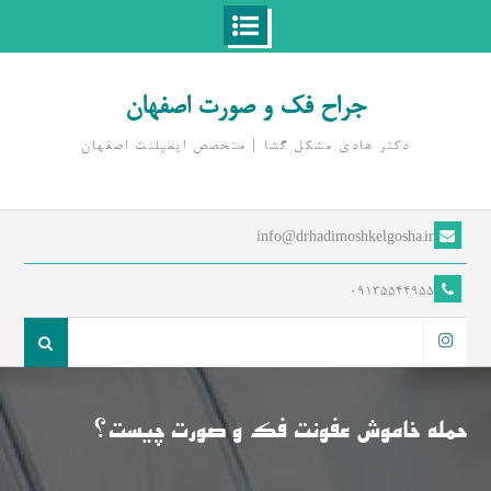
Ski
t
جراح فک و صورت اصفهان
conten
دکتر هادی مشکل گشا | متخصص ايمپلنت اصفهان
info@drhadimoshkelgosha.ir
09135544955
جست
و
اینستاگرام
جو
برای:
حمله خاموش عفونت فک و صورت چیست؟