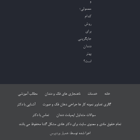
و
معمولی؛
کدام
روش
برای
جایگزینی
دندان
بهتر
است؟
خانه
خدمات
ناهنجاری های فک و دندان
مطالب آموزشی
گالری تصاویر نمونه کار ها جراحی دهان فک و صورت
آشنایی با دکتر
سوالات متداول ایمپلنت دندان
تماس با دکتر
تمام حقوق مادی و معنوی سایت برای دکتر هادی مشکل گشا محفوظ می باشد
اجرا شده توسط:
همیار وردپرس