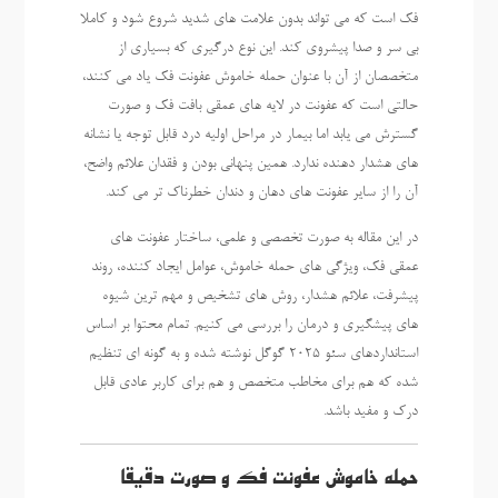
فک است که می تواند بدون علامت های شدید شروع شود و کاملا
بی سر و صدا پیشروی کند. این نوع درگیری که بسیاری از
متخصصان از آن با عنوان حمله خاموش عفونت فک یاد می کنند،
حالتی است که عفونت در لایه های عمقی بافت فک و صورت
گسترش می یابد اما بیمار در مراحل اولیه درد قابل توجه یا نشانه
های هشدار دهنده ندارد. همین پنهانی بودن و فقدان علائم واضح،
آن را از سایر عفونت های دهان و دندان خطرناک تر می کند.
در این مقاله به صورت تخصصی و علمی، ساختار عفونت های
عمقی فک، ویژگی های حمله خاموش، عوامل ایجاد کننده، روند
پیشرفت، علائم هشدار، روش های تشخیص و مهم ترین شیوه
های پیشگیری و درمان را بررسی می کنیم. تمام محتوا بر اساس
استانداردهای سئو 2025 گوگل نوشته شده و به گونه ای تنظیم
شده که هم برای مخاطب متخصص و هم برای کاربر عادی قابل
درک و مفید باشد.
حمله خاموش عفونت فک و صورت دقیقا