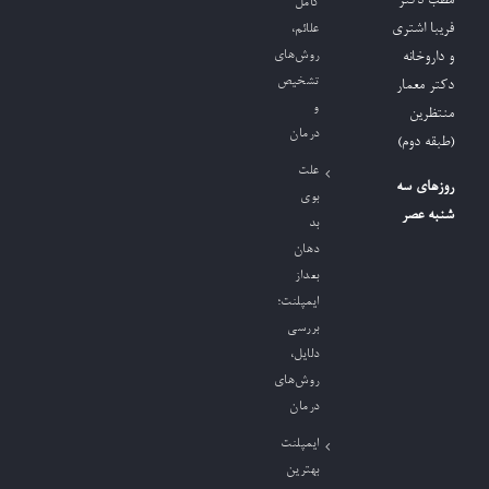
مطب دکتر
کامل
فریبا اشتری
علائم،
روش‌های
و داروخانه
تشخیص
دکتر معمار
و
منتظرین
درمان
(طبقه دوم)
علت
روزهای سه
بوی
شنبه عصر
بد
دهان
بعداز
ایمپلنت؛
بررسی
دلایل،
روش‌های
درمان
ایمپلنت
بهترین