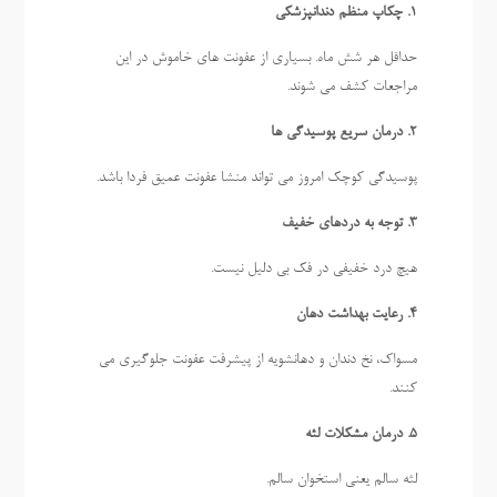
1. چکاپ منظم دندانپزشکی
حداقل هر شش ماه. بسیاری از عفونت های خاموش در این
مراجعات کشف می شوند.
2. درمان سریع پوسیدگی ها
پوسیدگی کوچک امروز می تواند منشا عفونت عمیق فردا باشد.
3. توجه به دردهای خفیف
هیچ درد خفیفی در فک بی دلیل نیست.
4. رعایت بهداشت دهان
مسواک، نخ دندان و دهانشویه از پیشرفت عفونت جلوگیری می
کنند.
5. درمان مشکلات لثه
لثه سالم یعنی استخوان سالم.