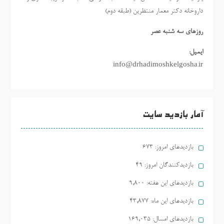
داروخانه دکتر معمار منتظرین (طبقه دوم)
روزهاي سه شنبه عصر
ایمیل:
info@drhadimoshkelgosha.ir
آمار بازدید سایت
بازدیدهای امروز:
673
بازدیدکنندگان امروز:
49
بازدیدهای این هفته:
9,800
بازدیدهای این ماه:
43,877
بازدیدهای امسال:
169,035