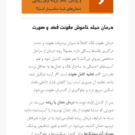
و روکش: کدام گزینه برای زیبایی
دندان‌های شما مناسب‌تر است؟
درمان حمله خاموش عفونت فک و صورت
درمان عفونت فک کاملاً به میزان پیشرفت عفونت و شدت
درگیری بافت‌ها بستگی دارد. معمولاً روند درمان از مراحل
مشخصی پیروی می‌کند تا هم عفونت کنترل شود و هم
آسیب‌های احتمالی به ساختار فک و دندان‌ها به حداقل برسد.
نخستین گام،
تخلیه کامل عفونت
است. اگر آبسه تشکیل شده
باشد، تخلیه آن ضروری است؛ زیرا کاهش فشار داخلی باعث
تسکین سریع درد و جلوگیری از گسترش عفونت می‌شود.
پس از کنترل اولیه، نوبت به
درمان دندان یا ریشه
می‌رسد. در
صورتی که منشا عفونت از یک دندان پوسیده یا آسیب‌دیده باشد،
بسته به شرایط، درمان ریشه انجام می‌شود یا در موارد غیرقابل
ترمیم، دندان کشیده می‌شود. در ادامه و طبق تشخیص پزشک،
مصرف آنتی‌بیوتیک‌ها
برای کنترل میکروب‌ها و جلوگیری از