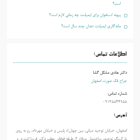
است؟
پیوند استخوان برای ایمپلنت چه زمانی لازم است؟
ماندگاری ایمپلنت دندان چند سال است؟
اطلاعات تماس:
دکتر هادی مشکل گشا
جراح فک صورت اصفهان
شماره تماس:
09135544955
آدرس:
اصفهان، خیابان توحید میانی، بین چهارراه پلیس و خیابان مهرداد، رو به روی
پارکینگ توحید، ساختمان میلاد ٢، طبقه فوقانی مطب دکتر فریبا اشتری و