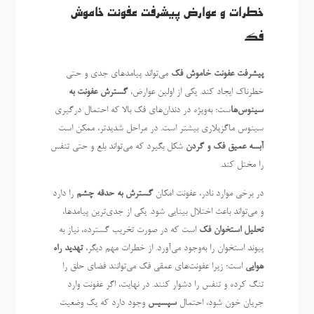
خطرات و عوارض پیشرفت عفونت خاموش
فک
پیشرفت عفونت خاموش فک
می‌تواند پیامدهای جدی و حتی
خطرناک ایجاد کند. یکی از اولین عوارض،
گسترش عفونت به
سینوس‌ها
ست؛ به‌ویژه در دندان‌های فک بالا که احتمال درگیری
سینوس ماگزیلاری بیشتر است. در مراحل شدیدتر، ممکن است
آبسه عمیق فک و گردن
شکل بگیرد که می‌تواند بلع و حتی تنفس
را مختل کند.
در برخی موارد نادر، عفونت امکان
گسترش به حدقه چشم
را دارد
و می‌تواند باعث اختلال بینایی شود. یکی از جدی‌ترین پیامدها،
تحلیل استخوان فک
است که در صورت تخریب گسترده، نیاز به
پیوند استخوان را به‌وجود می‌آورد. از خطرات مهم دیگر،
تهدید راه
هوایی
است؛ زیرا عفونت‌های عمقی فک می‌توانند فضای حلق را
تنگ کرده و تنفس را دشوار کنند. در نهایت، اگر عفونت وارد
جریان خون شود، احتمال
سپسیس
وجود دارد که یک وضعیت