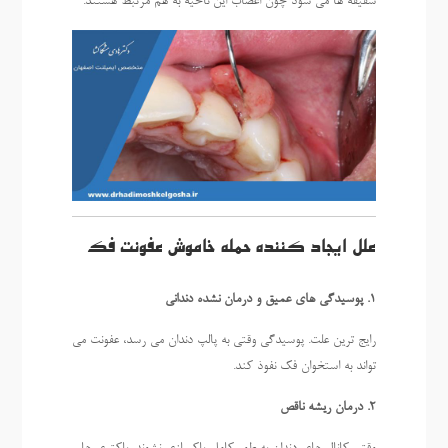
شقیقه ها می شود چون اعصاب این ناحیه به هم مرتبط هستند.
علل ایجاد کننده حمله خاموش عفونت فک
1. پوسیدگی های عمیق و درمان نشده دندانی
رایج ترین علت. پوسیدگی وقتی به پالپ دندان می رسد، عفونت می
تواند به استخوان فک نفوذ کند.
2. درمان ریشه ناقص