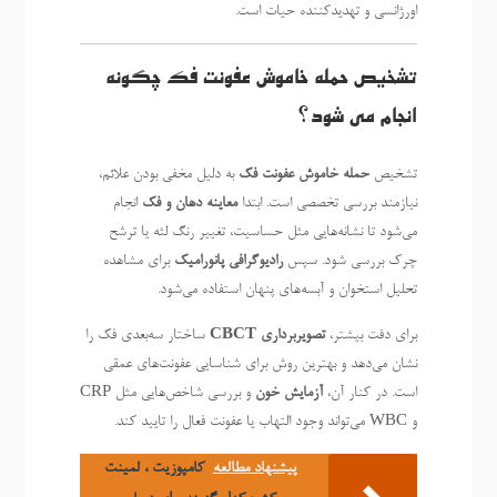
اورژانسی و تهدیدکننده حیات است.
تشخیص حمله خاموش عفونت فک چگونه
انجام می شود؟
تشخیص
حمله خاموش عفونت فک
به دلیل مخفی بودن علائم،
نیازمند بررسی تخصصی است. ابتدا
معاینه دهان و فک
انجام
می‌شود تا نشانه‌هایی مثل حساسیت، تغییر رنگ لثه یا ترشح
چرک بررسی شود. سپس
رادیوگرافی پانورامیک
برای مشاهده
تحلیل استخوان و آبسه‌های پنهان استفاده می‌شود.
برای دقت بیشتر،
تصویربرداری CBCT
ساختار سه‌بعدی فک را
نشان می‌دهد و بهترین روش برای شناسایی عفونت‌های عمقی
است. در کنار آن،
آزمایش خون
و بررسی شاخص‌هایی مثل CRP
و WBC می‌تواند وجود التهاب یا عفونت فعال را تایید کند.
پیشنهاد مطالعه
کامپوزیت ، لمینت