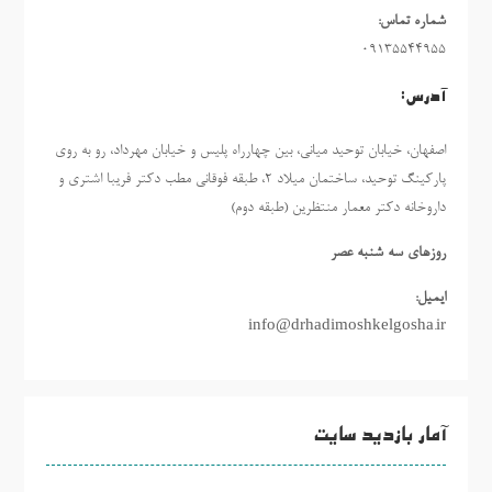
شماره تماس:
09135544955
آدرس:
اصفهان، خیابان توحید میانی، بین چهارراه پلیس و خیابان مهرداد، رو به روی
پارکینگ توحید، ساختمان میلاد ٢، طبقه فوقانی مطب دکتر فریبا اشتری و
داروخانه دکتر معمار منتظرین (طبقه دوم)
روزهاي سه شنبه عصر
ایمیل:
info@drhadimoshkelgosha.ir
آمار بازدید سایت