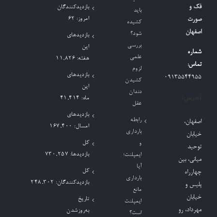
فک و
بازدیدکنندگان
باید
امروز:
62
صورت
کشیده
اصفهان
شود؟
بازدیدهای
بررسی
این
شماره
علمی
هفته:
11,826
تماس:
لزوم
بازدیدهای
09135544955
کشیدن
این
دندان
آدرس:
ماه:
41,414
عقل
بازدیدهای
رابطه
اصفهان،
امسال:
167,400
بارداری
خیابان
کل
و
توحید
بازدیدها:
730,257
ایمپلنت؛
میانی، بین
آیا
کل
چهارراه
بارداری
بازدیدکنند‌گان:
248,302
پلیس و
مانع
خیابان
تاریخ
ایمپلنت
مهرداد، رو
به‌روزشدن
است؟