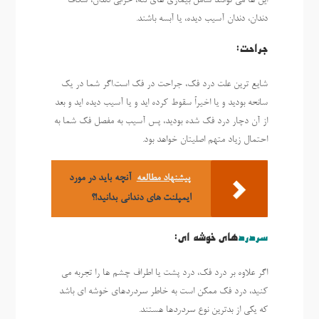
این ها می توانند شامل بیماری های لثه، خرابی دندان، شکاف
دندان، دندان آسیب دیده، یا آبسه باشند.
جراحت:
شایع ترین علت درد فک، جراحت در فک است.اگر شما در یک
سانحه بودید و یا اخیراً سقوط کرده اید و یا آسیب دیده اید و بعد
از آن دچار درد فک شده بودید، پس آسیب به مفصل فک شما به
احتمال زیاد متهم اصلیتان خواهد بود.
پیشنهاد مطالعه
آنچه باید در مورد
ایمپلنت های دندانی بدانید!؟
سردرد
های خوشه ای:
اگر علاوه بر درد فک، درد پشت یا اطراف چشم ها را تجربه می
کنید، درد فک ممکن است به خاطر
سردرد
های خوشه ای باشد
که یکی از بدترین نوع
سردرد
ها هستند.