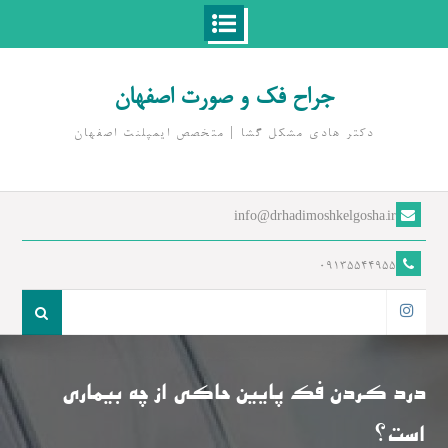
Ski
t
جراح فک و صورت اصفهان
conten
دکتر هادی مشکل گشا | متخصص ايمپلنت اصفهان
info@drhadimoshkelgosha.ir
09135544955
جست
و
اینستاگرام
جو
برای:
درد کردن فک پایین حاکی از چه بیماری
است؟