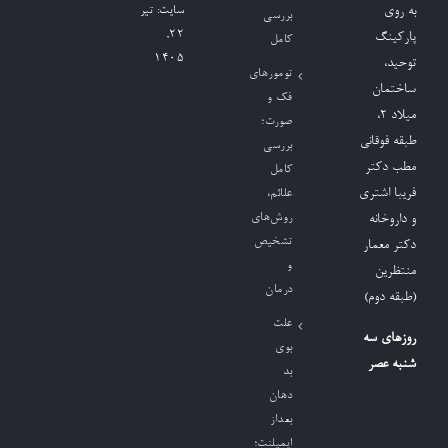
به روی
سایت:
تیر
بررسی
۲۲,
پارکینگ
کامل
۱۴۰۵
توحید،
تومورهای
ساختمان
فک و
میلاد ٢،
صورت؛
طبقه فوقانی
بررسی
مطب دکتر
کامل
فریبا اشتری
علائم،
روش‌های
و داروخانه
تشخیص
دکتر معمار
و
منتظرین
درمان
(طبقه دوم)
علت
روزهای سه
بوی
شنبه عصر
بد
دهان
بعداز
ایمپلنت؛