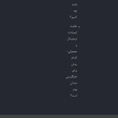
باشد
چه
کنیم؟
تفاوت
ایمپلنت
دیجیتال
و
معمولی؛
کدام
روش
برای
جایگزینی
دندان
بهتر
است؟