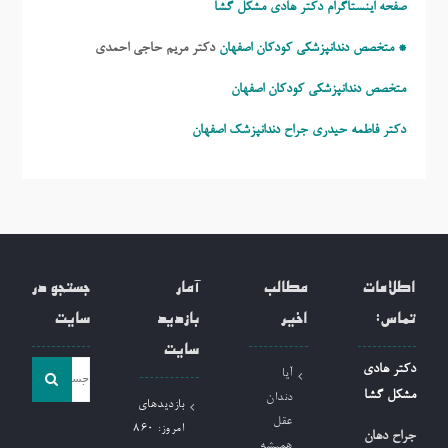
صفحه اینستاگرام دکتر هادی مشکل گشا
* متخصص دندانپزشکی کودکان اصفهان
دکتر مریم حاجی احمدی
متخصص دندانپزشکی کودکان اصفهان
دکتر فاطمه حیدری
جراح دندانپزشک اصفهان
اطلاعات
مطالب
آمار
جستجو در
تماس:
اخیر
بازدید
سایت
سایت
جست
دکتر هادی
آیا
و
مشکل گشا
دندان
بازدیدهای
جو
عقل
امروز:
860
جراح دهان
همیشه
برای: