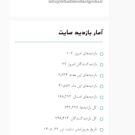
info@drhadimoshkelgosha.ir
آمار بازدید سایت
بازدیدهای امروز:
107
بازدیدکنندگان امروز:
27
بازدیدهای این هفته:
9,934
بازدیدهای این ماه:
41,557
بازدیدهای امسال:
168,292
کل بازدیدها:
732,297
کل بازدیدکنند‌گان:
248,414
تاریخ به‌روزشدن سایت:
تیر ۲۲, ۱۴۰۵