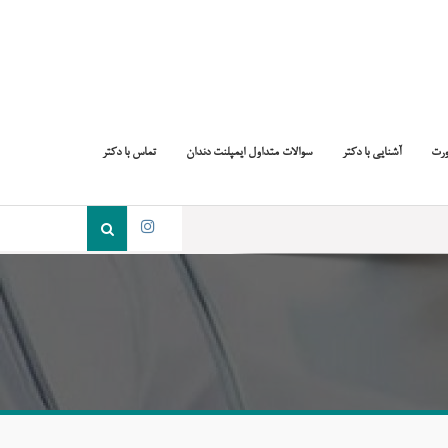
ورت
آشنایی با دکتر
سوالات متداول ایمپلنت دندان
تماس با دکتر
جست
و
اینستاگرام
جو
برای: