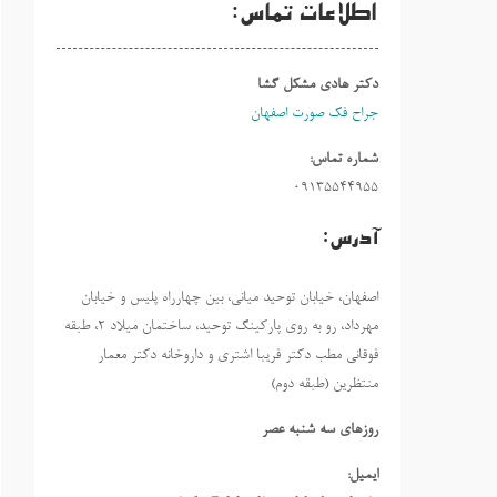
اطلاعات تماس:
دکتر هادی مشکل گشا
جراح فک صورت اصفهان
شماره تماس:
09135544955
آدرس:
اصفهان، خیابان توحید میانی، بین چهارراه پلیس و خیابان
مهرداد، رو به روی پارکینگ توحید، ساختمان میلاد ٢، طبقه
فوقانی مطب دکتر فریبا اشتری و داروخانه دکتر معمار
منتظرین (طبقه دوم)
روزهاي سه شنبه عصر
ایمیل: