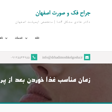
Ski
t
جراح فک و صورت اصفهان
conten
دکتر هادی مشکل گشا | متخصص ايمپلنت اصفهان
خانه
خدمات
ناه
09135544955
info@drhadimoshkelgosha.ir
زمان مناسب غذا خوردن بعد از پ