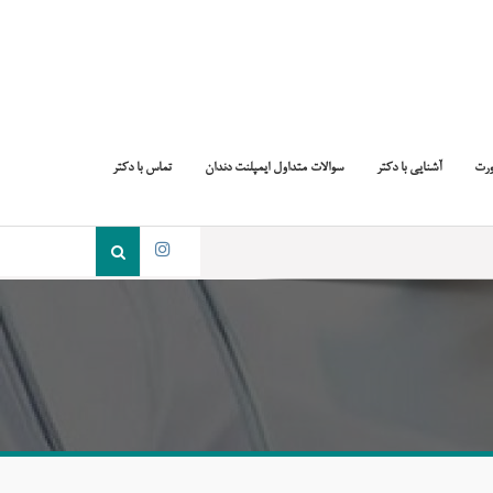
ورت
آشنایی با دکتر
سوالات متداول ایمپلنت دندان
تماس با دکتر
جست
و
اینستاگرام
جو
برای: