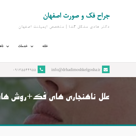
Ski
t
جراح فک و صورت اصفهان
conten
دکتر هادی مشکل گشا | متخصص ايمپلنت اصفهان
خانه
خدمات
ناه
09135544955
info@drhadimoshkelgosha.ir
علل ناهنجاری های فک+روش های