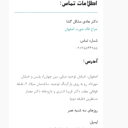
اطلاعات تماس:
دکتر هادی مشکل گشا
جراح فک صورت اصفهان
شماره تماس:
09135544955
آدرس:
اصفهان، خیابان توحید میانی، بین چهارراه پلیس و خیابان
مهرداد، رو به روی پارکینگ توحید، ساختمان میلاد ٢، طبقه
فوقانی مطب دکتر فریبا اشتری و داروخانه دکتر معمار
منتظرین (طبقه دوم)
روزهاي سه شنبه عصر
ایمیل: