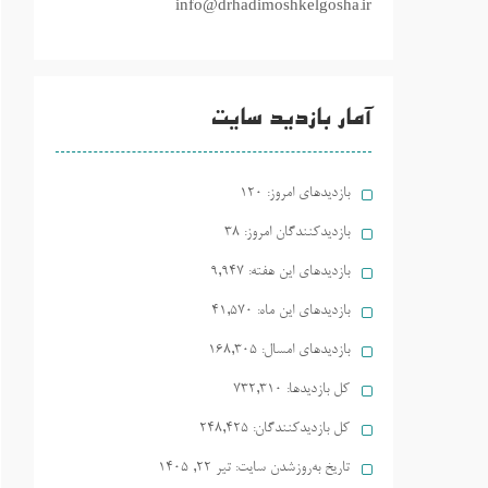
info@drhadimoshkelgosha.ir
آمار بازدید سایت
بازدیدهای امروز:
120
بازدیدکنندگان امروز:
38
بازدیدهای این هفته:
9,947
بازدیدهای این ماه:
41,570
بازدیدهای امسال:
168,305
کل بازدیدها:
732,310
کل بازدیدکنند‌گان:
248,425
تاریخ به‌روزشدن سایت:
تیر ۲۲, ۱۴۰۵