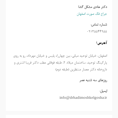
دکتر هادی مشکل گشا
جراح فک صورت اصفهان
شماره تماس:
09135544955
آدرس:
اصفهان، خیابان توحید میانی، بین چهارراه پلیس و خیابان مهرداد، رو به روی
پارکینگ توحید، ساختمان میلاد ٢، طبقه فوقانی مطب دکتر فریبا اشتری و
داروخانه دکتر معمار منتظرین (طبقه دوم)
روزهاي سه شنبه عصر
ایمیل:
info@drhadimoshkelgosha.ir