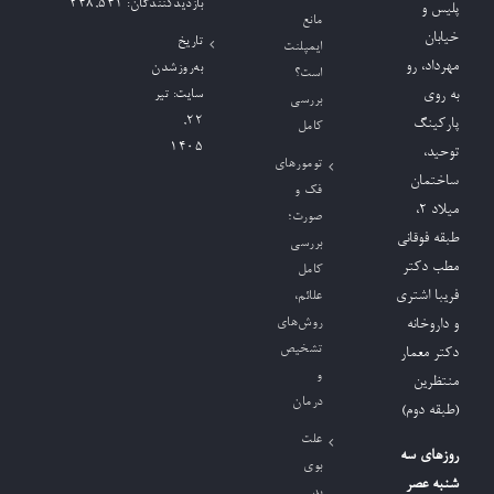
بازدیدکنند‌گان:
248,541
پلیس و
مانع
خیابان
تاریخ
ایمپلنت
مهرداد، رو
به‌روزشدن
است؟
به روی
سایت:
تیر
بررسی
۲۲,
پارکینگ
کامل
۱۴۰۵
توحید،
تومورهای
ساختمان
فک و
میلاد ٢،
صورت؛
طبقه فوقانی
بررسی
مطب دکتر
کامل
فریبا اشتری
علائم،
روش‌های
و داروخانه
تشخیص
دکتر معمار
و
منتظرین
درمان
(طبقه دوم)
علت
روزهای سه
بوی
شنبه عصر
بد