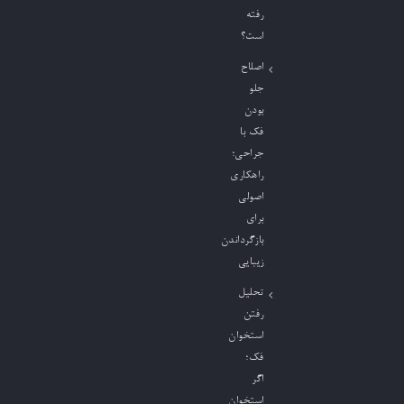
رفته
است؟
اصلاح
جلو
بودن
فک با
جراحی؛
راهکاری
اصولی
برای
بازگرداندن
زیبایی
تحلیل
رفتن
استخوان
فک؛
اگر
استخوان