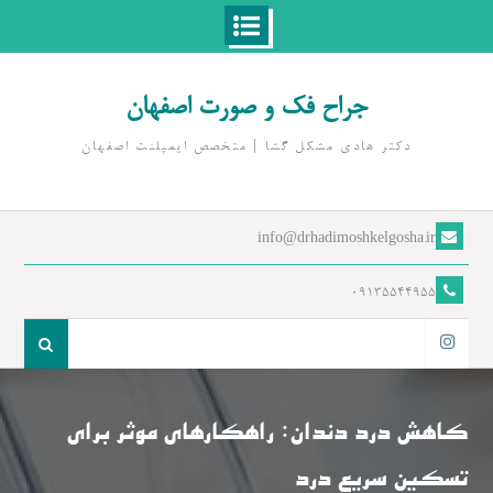
Ski
t
جراح فک و صورت اصفهان
conten
دکتر هادی مشکل گشا | متخصص ايمپلنت اصفهان
info@drhadimoshkelgosha.ir
09135544955
جست
و
اینستاگرام
جو
برای:
کاهش درد دندان: راهکارهای موثر برای
تسکین سریع درد