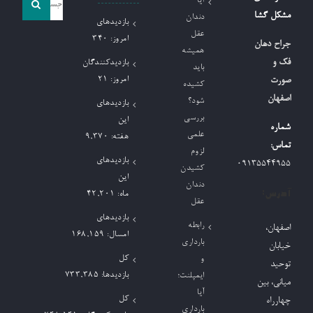
آیا
و
مشکل گشا
دندان
بازدیدهای
جو
عقل
امروز:
340
جراح دهان
همیشه
برای:
فک و
بازدیدکنندگان
باید
امروز:
21
صورت
کشیده
اصفهان
شود؟
بازدیدهای
بررسی
این
شماره
علمی
هفته:
9,370
تماس:
لزوم
بازدیدهای
09135544955
کشیدن
این
دندان
آدرس:
ماه:
42,201
عقل
بازدیدهای
رابطه
اصفهان،
امسال:
168,159
بارداری
خیابان
کل
و
توحید
بازدیدها:
733,385
ایمپلنت؛
میانی، بین
آیا
کل
چهارراه
بارداری