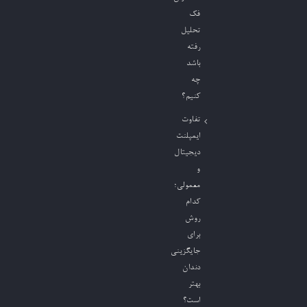
فک
تحلیل
رفته
باشد
چه
کنیم؟
تفاوت
ایمپلنت
دیجیتال
و
معمولی؛
کدام
روش
برای
جایگزینی
دندان
بهتر
است؟