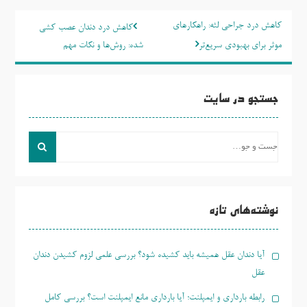
راهبری
کاهش درد جراحی لثه: راهکارهای
کاهش درد دندان عصب‌ کشی
نوشته
موثر برای بهبودی سریع‌تر
شده: روش‌ها و نکات مهم
جستجو در سایت
جست
و
جو
برای:
نوشته‌های تازه
آیا دندان عقل همیشه باید کشیده شود؟ بررسی علمی لزوم کشیدن دندان
عقل
رابطه بارداری و ایمپلنت؛ آیا بارداری مانع ایمپلنت است؟ بررسی کامل