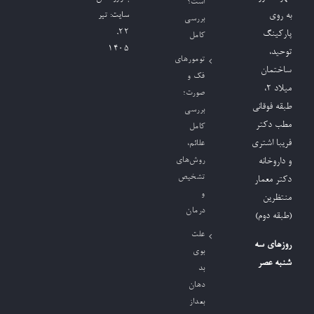
است؟
به روی
سایت:
تیر
بررسی
۲۲,
پارکینگ
کامل
۱۴۰۵
توحید،
تومورهای
ساختمان
فک و
میلاد ٢،
صورت؛
طبقه فوقانی
بررسی
مطب دکتر
کامل
فریبا اشتری
علائم،
روش‌های
و داروخانه
تشخیص
دکتر معمار
و
منتظرین
درمان
(طبقه دوم)
علت
روزهای سه
بوی
شنبه عصر
بد
دهان
بعداز