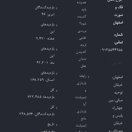
همیشه
برای:
فک و
بازدیدکنندگان
باید
امروز:
46
صورت
کشیده
اصفهان
شود؟
بازدیدهای
بررسی
این
شماره
علمی
هفته:
9,470
تماس:
لزوم
بازدیدهای
09135544955
کشیدن
این
دندان
آدرس:
ماه:
42,301
عقل
بازدیدهای
رابطه
اصفهان،
امسال:
168,259
بارداری
خیابان
کل
و
توحید
بازدیدها:
733,485
ایمپلنت؛
میانی، بین
آیا
کل
چهارراه
بارداری
بازدیدکنند‌گان:
248,566
پلیس و
مانع
خیابان
تاریخ
ایمپلنت
مهرداد، رو
به‌روزشدن