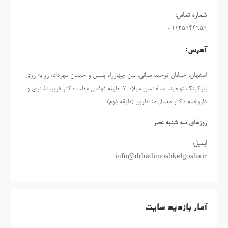
شماره تماس:
09135544955
آدرس:
اصفهان، خیابان توحید میانی، بین چهارراه پلیس و خیابان مهرداد، رو به روی
پارکینگ توحید، ساختمان میلاد ٢، طبقه فوقانی مطب دکتر فریبا اشتری و
داروخانه دکتر معمار منتظرین (طبقه دوم)
روزهاي سه شنبه عصر
ایمیل:
info@drhadimoshkelgosha.ir
آمار بازدید سایت