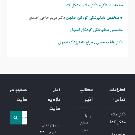
صفحه اینستاگرام دکتر هادی مشکل گشا
* متخصص دندانپزشکی کودکان اصفهان
دکتر مریم حاجی احمدی
متخصص دندانپزشکی کودکان اصفهان
دکتر فاطمه حیدری
جراح دندانپزشک اصفهان
اطلاعات
مطالب
آمار
جستجو در
تماس:
اخیر
بازدید
سایت
سایت
جست
دکتر هادی
آیا
و
مشکل گشا
دندان
بازدیدهای
جو
عقل
امروز:
440
جراح دهان