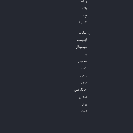
رفته
باشد
چه
کنیم؟
تفاوت
ایمپلنت
دیجیتال
و
معمولی؛
کدام
روش
برای
جایگزینی
دندان
بهتر
است؟