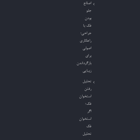
اصلاح
جلو
بودن
فک با
جراحی؛
راهکاری
اصولی
برای
بازگرداندن
زیبایی
تحلیل
رفتن
استخوان
فک؛
اگر
استخوان
فک
تحلیل