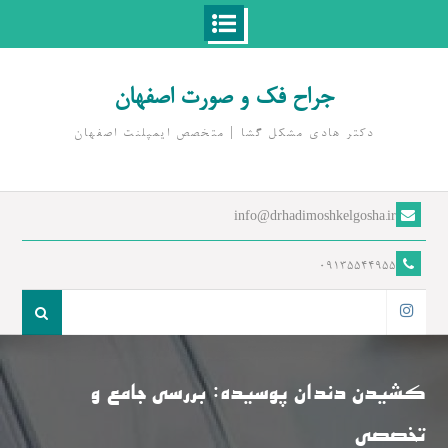
Ski
t
جراح فک و صورت اصفهان
conten
دکتر هادی مشکل گشا | متخصص ايمپلنت اصفهان
info@drhadimoshkelgosha.ir
09135544955
جست
و
اینستاگرام
جو
برای:
کشیدن دندان پوسیده: بررسی جامع و
تخصصی