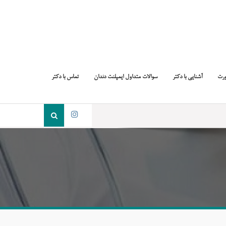
ورت
آشنایی با دکتر
سوالات متداول ایمپلنت دندان
تماس با دکتر
جست
و
اینستاگرام
جو
برای: