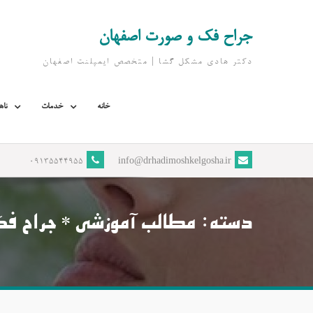
Ski
t
جراح فک و صورت اصفهان
conten
دکتر هادی مشکل گشا | متخصص ايمپلنت اصفهان
خانه
خدمات
ناه
09135544955
info@drhadimoshkelgosha.ir
دسته:
مطالب آموزشی * جراح ف