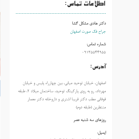
اطلاعات تماس:
دکتر هادی مشکل گشا
جراح فک صورت اصفهان
شماره تماس:
09135544955
آدرس:
اصفهان، خیابان توحید میانی، بین چهارراه پلیس و خیابان
مهرداد، رو به روی پارکینگ توحید، ساختمان میلاد ٢، طبقه
فوقانی مطب دکتر فریبا اشتری و داروخانه دکتر معمار
منتظرین (طبقه دوم)
روزهاي سه شنبه عصر
ایمیل: