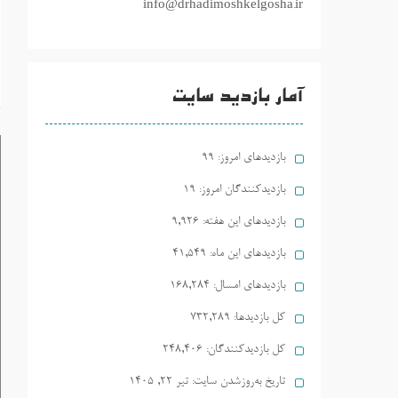
info@drhadimoshkelgosha.ir
آمار بازدید سایت
بازدیدهای امروز:
99
بازدیدکنندگان امروز:
19
بازدیدهای این هفته:
9,926
بازدیدهای این ماه:
41,549
بازدیدهای امسال:
168,284
کل بازدیدها:
732,289
کل بازدیدکنند‌گان:
248,406
تاریخ به‌روزشدن سایت:
تیر ۲۲, ۱۴۰۵