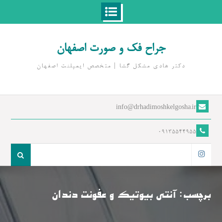
Ski
t
جراح فک و صورت اصفهان
conten
دکتر هادی مشکل گشا | متخصص ايمپلنت اصفهان
info@drhadimoshkelgosha.ir
09135544955
جست
و
اینستاگرام
جو
برای:
برچسب:
آنتی بیوتیک و عفونت دندان