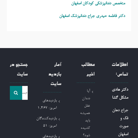
متخصص دندانپزشکی کودکان اصفهان
دکتر فاطمه حیدری
جراح دندانپزشک اصفهان
اطلاعات
مطالب
آمار
جستجو در
تماس:
اخیر
بازدید
سایت
سایت
جست
دکتر هادی
آیا
و
مشکل گشا
دندان
بازدیدهای
جو
عقل
امروز:
1,467
جراح دهان
همیشه
برای:
فک و
بازدیدکنندگان
باید
امروز:
51
صورت
کشیده
اصفهان
شود؟
بازدیدهای