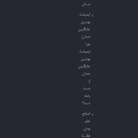
درمان
ایمپلنت
بهترین
جایگزین
دندان؛
چرا
ایمپلنت
بهترین
جایگزین
دندان
از
دست
رفته
است؟
اصلاح
جلو
بودن
فک با