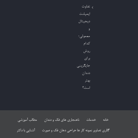
تفاوت
ایمپلنت
دیجیتال
و
معمولی؛
کدام
روش
برای
جایگزینی
دندان
بهتر
است؟
خانه
خدمات
ناهنجاری های فک و دندان
مطالب آموزشی
گالری تصاویر نمونه کار ها جراحی دهان فک و صورت
آشنایی با دکتر