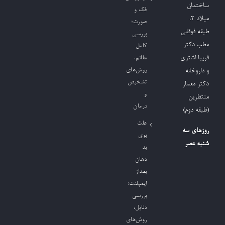
ساختمان
فک و
میلاد ٢،
صورت؛
طبقه فوقانی
بررسی
مطب دکتر
کامل
فریبا اشتری
علائم،
روش‌های
و داروخانه
تشخیص
دکتر معمار
و
منتظرین
درمان
(طبقه دوم)
علت
روزهای سه
بوی
شنبه عصر
بد
دهان
بعداز
ایمپلنت؛
بررسی
دلایل،
روش‌های