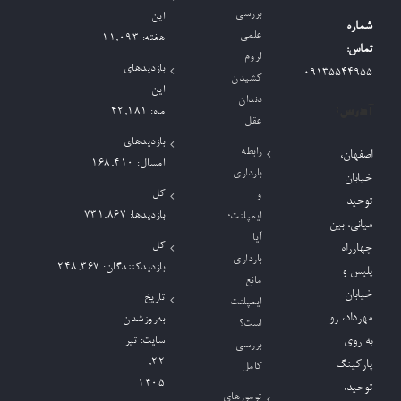
بررسی
این
شماره
علمی
هفته:
11,093
تماس:
لزوم
بازدیدهای
09135544955
کشیدن
این
دندان
آدرس:
ماه:
42,181
عقل
بازدیدهای
رابطه
اصفهان،
امسال:
168,410
بارداری
خیابان
کل
و
توحید
بازدیدها:
731,867
ایمپلنت؛
میانی، بین
آیا
کل
چهارراه
بارداری
بازدیدکنند‌گان:
248,367
پلیس و
مانع
خیابان
تاریخ
ایمپلنت
مهرداد، رو
به‌روزشدن
است؟
به روی
سایت:
تیر
بررسی
۲۲,
پارکینگ
کامل
۱۴۰۵
توحید،
تومورهای