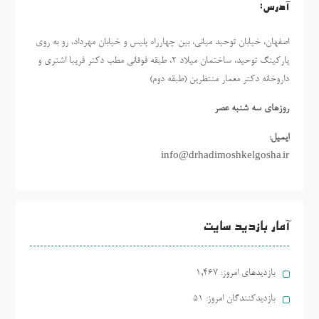
آدرس:
اصفهان، خیابان توحید میانی، بین چهارراه پلیس و خیابان مهرداد، رو به روی
پارکینگ توحید، ساختمان میلاد ٢، طبقه فوقانی مطب دکتر فریبا اشتری و
داروخانه دکتر معمار منتظرین (طبقه دوم)
روزهاي سه شنبه عصر
ایمیل:
info@drhadimoshkelgosha.ir
آمار بازدید سایت
بازدیدهای امروز:
1,467
بازدیدکنندگان امروز:
51