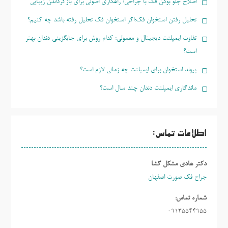
اصلاح جلو بودن فک با جراحی؛ راهکاری اصولی برای بازگرداندن زیبایی
تحلیل رفتن استخوان فک؛اگر استخوان فک تحلیل رفته باشد چه کنیم؟
تفاوت ایمپلنت دیجیتال و معمولی؛ کدام روش برای جایگزینی دندان بهتر
است؟
پیوند استخوان برای ایمپلنت چه زمانی لازم است؟
ماندگاری ایمپلنت دندان چند سال است؟
اطلاعات تماس:
دکتر هادی مشکل گشا
جراح فک صورت اصفهان
شماره تماس:
09135544955