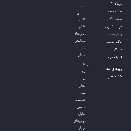
میلاد ٢،
صورت؛
طبقه فوقانی
بررسی
مطب دکتر
کامل
فریبا اشتری
علائم،
روش‌های
و داروخانه
تشخیص
دکتر معمار
و
منتظرین
درمان
(طبقه دوم)
علت
روزهای سه
بوی
شنبه عصر
بد
دهان
بعداز
ایمپلنت؛
بررسی
دلایل،
روش‌های
درمان