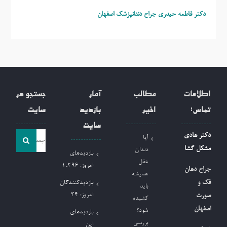
دکتر فاطمه حیدری
جراح دندانپزشک اصفهان
اطلاعات
مطالب
آمار
جستجو در
تماس:
اخیر
بازدید
سایت
سایت
جست
دکتر هادی
آیا
و
مشکل گشا
دندان
بازدیدهای
جو
عقل
امروز:
1,296
جراح دهان
همیشه
برای:
فک و
بازدیدکنندگان
باید
امروز:
34
صورت
کشیده
اصفهان
شود؟
بازدیدهای
بررسی
این