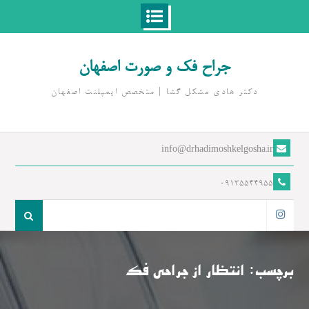
Ski
t
جراح فک و صورت اصفهان
conten
دکتر هادی مشکل گشا | متخصص ايمپلنت اصفهان
info@drhadimoshkelgosha.ir
09135544955
جست
و
اینستاگرام
جو
برای:
برچسب:
انتظار از جراحی فک