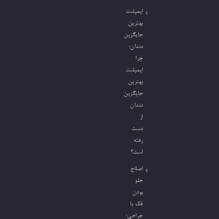
ایمپلنت
بهترین
جایگزین
دندان؛
چرا
ایمپلنت
بهترین
جایگزین
دندان
از
دست
رفته
است؟
اصلاح
جلو
بودن
فک با
جراحی؛