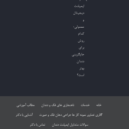
ایمپلنت
دیجیتال
و
معمولی؛
کدام
روش
برای
جایگزینی
دندان
بهتر
است؟
خانه
خدمات
ناهنجاری های فک و دندان
مطالب آموزشی
گالری تصاویر نمونه کار ها جراحی دهان فک و صورت
آشنایی با دکتر
سوالات متداول ایمپلنت دندان
تماس با دکتر