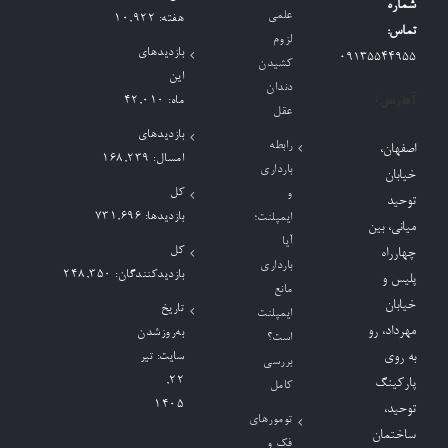
شماره
علمی
هفته:
10,922
تماس:
لزوم
بازدیدهای
09135544955
کشیدن
این
دندان
آدرس:
ماه:
42,010
عقل
بازدیدهای
رابطه
اصفهان،
امسال:
168,239
بارداری
خیابان
کل
و
توحید
بازدیدها:
731,696
ایمپلنت؛
میانی، بین
آیا
کل
چهارراه
بارداری
بازدیدکنند‌گان:
248,350
پلیس و
مانع
خیابان
تاریخ
ایمپلنت
مهرداد، رو
به‌روزشدن
است؟
به روی
سایت:
تیر
بررسی
۲۲,
پارکینگ
کامل
۱۴۰۵
توحید،
تومورهای
ساختمان
فک و