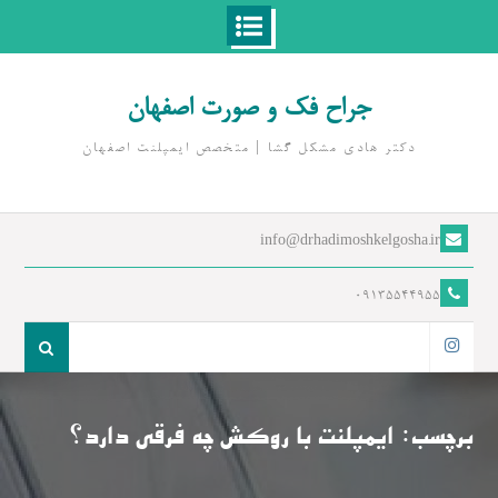
Ski
t
جراح فک و صورت اصفهان
conten
دکتر هادی مشکل گشا | متخصص ايمپلنت اصفهان
info@drhadimoshkelgosha.ir
09135544955
جست
و
اینستاگرام
جو
برای:
برچسب:
ایمپلنت با روکش چه فرقی دارد؟