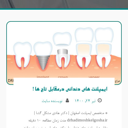
ایمپلنت های دندانی درمقابل تاج ها!
تیر ۲۴, ۱۴۰۰
نویسنده سایت
* متخصص ایمپلنت اصفهان | دکتر هادی مشکل گشا |
drhadimoshkelgosha.ir مدت زمان مطالعه: 10 دقیقه