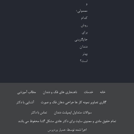
و
معمولی؛
کدام
روش
برای
جایگزینی
دندان
بهتر
است؟
خانه
خدمات
ناهنجاری های فک و دندان
مطالب آموزشی
گالری تصاویر نمونه کار ها جراحی دهان فک و صورت
آشنایی با دکتر
سوالات متداول ایمپلنت دندان
تماس با دکتر
تمام حقوق مادی و معنوی سایت برای دکتر هادی مشکل گشا محفوظ می باشد
اجرا شده توسط:
همیار وردپرس