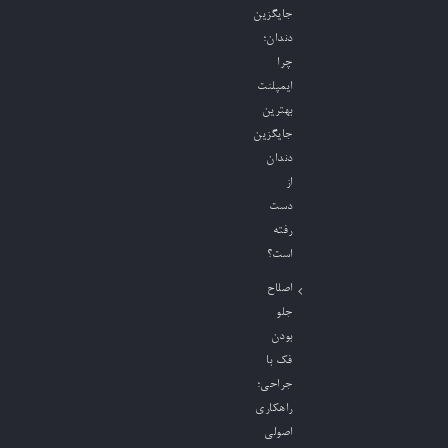
جایگزین
دندان؛
چرا
ایمپلنت
بهترین
جایگزین
دندان
از
دست
رفته
است؟
اصلاح
جلو
بودن
فک با
جراحی؛
راهکاری
اصولی