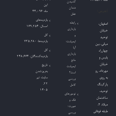
09135544955
کشیدن
این
دندان
آدرس:
ماه:
44,096
عقل
بازدیدهای
رابطه
اصفهان،
امسال:
169,254
بارداری
خیابان
کل
و
توحید
بازدیدها:
735,280
ایمپلنت؛
میانی، بین
آیا
کل
چهارراه
بارداری
بازدیدکنند‌گان:
248,664
پلیس و
مانع
خیابان
تاریخ
ایمپلنت
مهرداد، رو
به‌روزشدن
است؟
به روی
سایت:
تیر
بررسی
۲۲,
پارکینگ
کامل
۱۴۰۵
توحید،
تومورهای
ساختمان
فک و
میلاد ٢،
صورت؛
طبقه فوقانی
بررسی