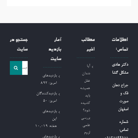
اطلاعات
مطالب
آمار
جستجو در
تماس:
اخیر
بازدید
سایت
سایت
جست
دکتر هادی
آیا
و
مشکل گشا
دندان
بازدیدهای
جو
عقل
امروز:
892
جراح دهان
همیشه
برای:
فک و
بازدیدکنندگان
باید
امروز:
50
صورت
کشیده
اصفهان
شود؟
بازدیدهای
بررسی
این
شماره
علمی
هفته:
10,019
تماس:
لزوم
بازدیدهای