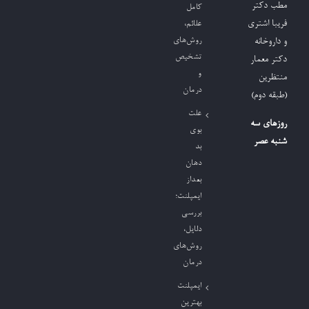
مطب دکتر
کامل
فریبا اشتری
علائم،
روش‌های
و داروخانه
تشخیص
دکتر معمار
و
منتظرین
درمان
(طبقه دوم)
علت
روزهای سه
بوی
شنبه عصر
بد
دهان
بعداز
ایمپلنت؛
بررسی
دلایل،
روش‌های
درمان
ایمپلنت
بهترین