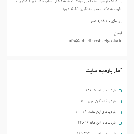
پارکینگ توحید، ساختمان میلاد ٢، طبقه فوقانی مطب دکتر فریبا اشتری و
داروخانه دکتر معمار منتظرین (طبقه دوم)
روزهاي سه شنبه عصر
ایمیل:
info@drhadimoshkelgosha.ir
آمار بازدید سایت
بازدیدهای امروز:
892
بازدیدکنندگان امروز:
50
بازدیدهای این هفته:
10,019
بازدیدهای این ماه:
44,096
بازدیدهای امسال:
169,254