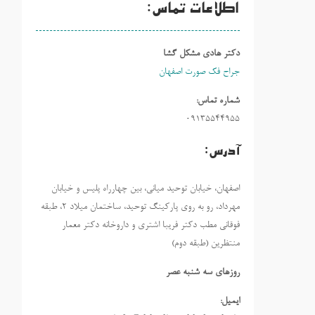
اطلاعات تماس:
دکتر هادی مشکل گشا
جراح فک صورت اصفهان
شماره تماس:
09135544955
آدرس:
اصفهان، خیابان توحید میانی، بین چهارراه پلیس و خیابان
مهرداد، رو به روی پارکینگ توحید، ساختمان میلاد ٢، طبقه
فوقانی مطب دکتر فریبا اشتری و داروخانه دکتر معمار
منتظرین (طبقه دوم)
روزهاي سه شنبه عصر
ایمیل: