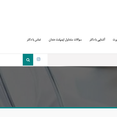
ورت
آشنایی با دکتر
سوالات متداول ایمپلنت دندان
تماس با دکتر
جست
و
اینستاگرام
جو
برای: