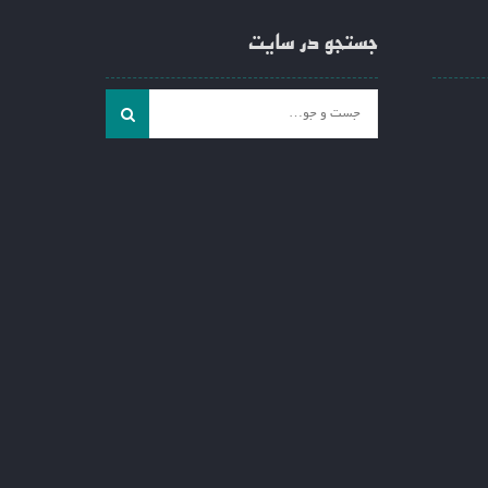
جستجو در سایت
جست
و
جو
برای: