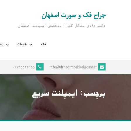
Ski
t
جراح فک و صورت اصفهان
conten
دکتر هادی مشکل گشا | متخصص ايمپلنت اصفهان
خانه
خدمات
ناه
09135544955
info@drhadimoshkelgosha.ir
برچسب:
ایمپلنت سریع