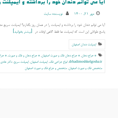
آیا می توانم دندان خود را برداشته و ایمپلنت 
مهر ۲۱, ۱۴۰۰
نویسنده سایت
پاسخ طولانی این است که ایمپلنت ها فقط گاهی اوقات در
بیشتر بخوانید
ایمپلنت دندان اصفهان
* جراح دهان
,
* جراح دهان فک و صورت اصفهان
,
* جراح دهان و فک و صورت
,
* جراح
drhadimoshkelgosha.ir
,
انواع جراحی فک
,
ايمپلنت اصفهان
,
ایمپلنت سریع
,
دکتر هادی
متخصص فک و صورت اصفهان
,
متخصص و جراح فک و صورت اصفهان