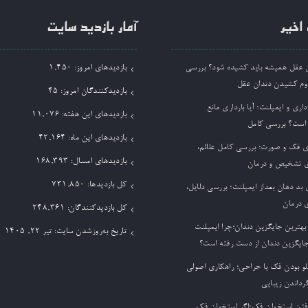
اخیر
آمار بازدید سایت
ان عقل همیشه باید کشیده شود؟ بررسی
بازدیدهای امروز:
1,450
وم کشیدن دندان عقل
بازدیدکنندگان امروز:
45
داری و ایمپلنت؛ آیا بارداری مانع
بازدیدهای این هفته:
11,076
 است؟ بررسی کامل
بازدیدهای این ماه:
42,164
ی فک و صورت؛ بررسی کامل علائم،
بازدیدهای امسال:
168,393
 تشخیص و درمان
کل بازدیدها:
731,850
بد دهان بعداز ایمپلنت؛ بررسی دلایل،
 درمان
کل بازدیدکنند‌گان:
248,361
بهترین جایگزین دندان؛چرا ایمپلنت
تاریخ به‌روزشدن سایت:
تیر ۲۲, ۱۴۰۵
جایگزین دندان از دست رفته است؟
لو بودن فک با جراحی؛ راهکاری اصولی
گرداندن زیبایی
فتن استخوان فک؛اگر استخوان فک