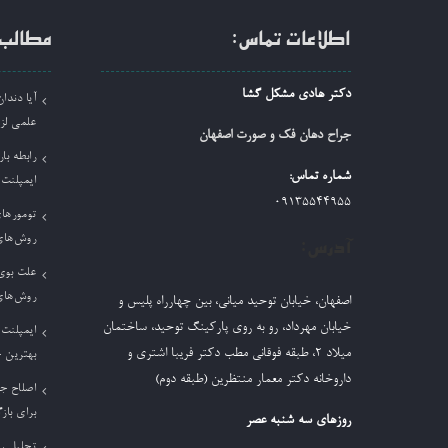
اطلاعات تماس:
مطالب 
دکتر هادی مشکل گشا
آیا دند
علمی لز
جراح دهان فک و صورت اصفهان
رابطه بار
شماره تماس:
ایمپلنت
09135544955
تومورها
روش‌های
آدرس:
علت بوی 
روش‌های
اصفهان، خیابان توحید میانی، بین چهارراه پلیس و
خیابان مهرداد، رو به روی پارکینگ توحید، ساختمان
ایمپلنت 
میلاد ٢، طبقه فوقانی مطب دکتر فریبا اشتری و
بهترین 
داروخانه دکتر معمار منتظرین (طبقه دوم)
اصلاح ج
برای باز
روزهای سه شنبه عصر
تحلیل ر