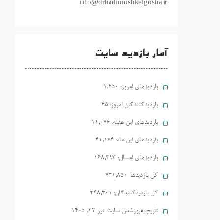
info@drhadimoshkelgosha.ir
آمار بازدید سایت
بازدیدهای امروز:
1,450
بازدیدکنندگان امروز:
45
بازدیدهای این هفته:
11,076
بازدیدهای این ماه:
42,164
بازدیدهای امسال:
168,393
کل بازدیدها:
731,850
کل بازدیدکنند‌گان:
248,361
تاریخ به‌روزشدن سایت:
تیر ۲۲, ۱۴۰۵