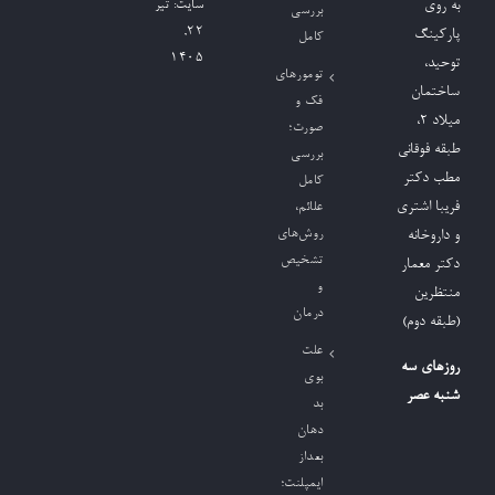
به روی
سایت:
تیر
بررسی
۲۲,
پارکینگ
کامل
۱۴۰۵
توحید،
تومورهای
ساختمان
فک و
میلاد ٢،
صورت؛
طبقه فوقانی
بررسی
مطب دکتر
کامل
فریبا اشتری
علائم،
روش‌های
و داروخانه
تشخیص
دکتر معمار
و
منتظرین
درمان
(طبقه دوم)
علت
روزهای سه
بوی
شنبه عصر
بد
دهان
بعداز
ایمپلنت؛