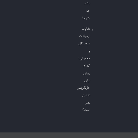
باشد
چه
کنیم؟
تفاوت
ایمپلنت
دیجیتال
و
معمولی؛
کدام
روش
برای
جایگزینی
دندان
بهتر
است؟