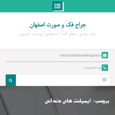
Ski
t
جراح فک و صورت اصفهان
conten
دکتر هادی مشکل گشا | متخصص ايمپلنت اصفهان
info@drhadimoshkelgosha.ir
09135544955
جست
و
اینستاگرام
جو
برای:
برچسب:
ایمپلنت های دندانی