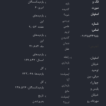
فک و
بازدیدکنندگان
باید
امروز:
6
صورت
کشیده
اصفهان
شود؟
بازدیدهای
بررسی
این
شماره
علمی
هفته:
9,053
تماس:
لزوم
بازدیدهای
09135544955
کشیدن
این
دندان
آدرس:
ماه:
41,884
عقل
بازدیدهای
رابطه
اصفهان،
امسال:
167,842
بارداری
خیابان
کل
و
توحید
بازدیدها:
733,068
ایمپلنت؛
میانی، بین
آیا
کل
چهارراه
بارداری
بازدیدکنند‌گان:
248,526
پلیس و
مانع
خیابان
تاریخ
ایمپلنت
مهرداد، رو
به‌روزشدن
است؟