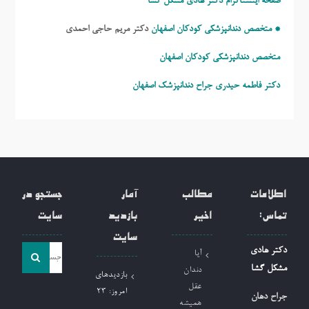
صفحه اینستاگرام دکتر هادی مشکل گشا
* متخصص دندانپزشکی کودکان اصفهان
دکتر مریم حاجی احمدی
متخصص دندانپزشکی کودکان اصفهان
دکتر فاطمه حیدری
جراح دندانپزشک اصفهان
اطلاعات
مطالب
آمار
جستجو در
تماس:
اخیر
بازدید
سایت
سایت
جست
دکتر هادی
آیا
و
مشکل گشا
دندان
بازدیدهای
جو
عقل
امروز:
23
جراح دهان
همیشه
برای: