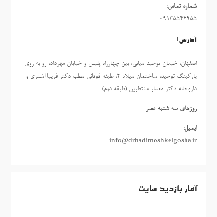
شماره تماس:
09135544955
آدرس:
اصفهان، خیابان توحید میانی، بین چهارراه پلیس و خیابان مهرداد، رو به روی
پارکینگ توحید، ساختمان میلاد ٢، طبقه فوقانی مطب دکتر فریبا اشتری و
داروخانه دکتر معمار منتظرین (طبقه دوم)
روزهاي سه شنبه عصر
ایمیل:
info@drhadimoshkelgosha.ir
آمار بازدید سایت