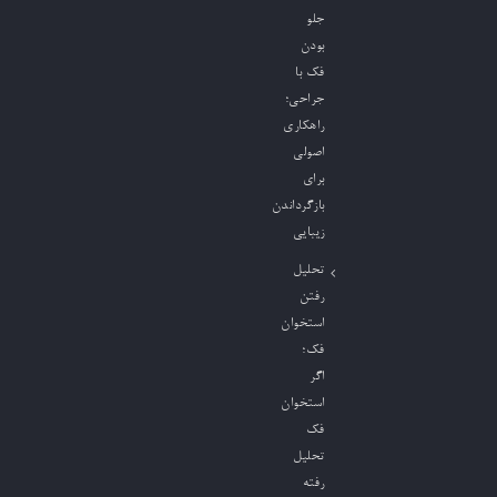
جلو
بودن
فک با
جراحی؛
راهکاری
اصولی
برای
بازگرداندن
زیبایی
تحلیل
رفتن
استخوان
فک؛
اگر
استخوان
فک
تحلیل
رفته