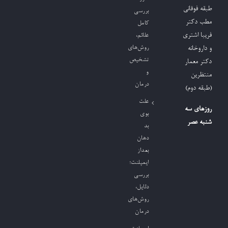
طبقه فوقانی
بررسی
مطب دکتر
کامل
فریبا اشتری
علائم،
روش‌های
و داروخانه
تشخیص
دکتر معمار
و
منتظرین
درمان
(طبقه دوم)
علت
روزهای سه
بوی
شنبه عصر
بد
دهان
بعداز
ایمپلنت؛
بررسی
دلایل،
روش‌های
درمان