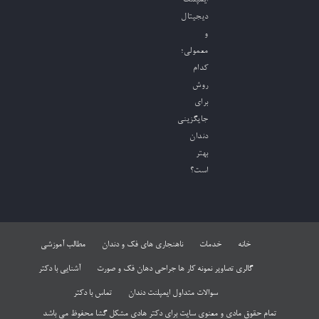
دیجیتال
و
معمولی؛
کدام
روش
برای
جایگزینی
دندان
بهتر
است؟
خانه
خدمات
ناهنجاری های فک و دندان
مطالب آموزشی
گالری تصاویر نمونه کار ها جراحی دهان فک و صورت
آشنایی با دکتر
سوالات متداول ایمپلنت دندان
تماس با دکتر
تمام حقوق مادی و معنوی سایت برای دکتر هادی مشکل گشا محفوظ می باشد