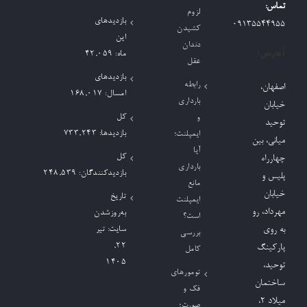
تماس:
لزوم
بازدیدهای
09135544955
کشیدن
این
دندان
آدرس:
ماه:
42,059
عقل
بازدیدهای
رابطه
اصفهان،
امسال:
168,017
بارداری
خیابان
کل
و
توحید
بازدیدها:
733,243
ایمپلنت؛
میانی، بین
آیا
کل
چهارراه
بارداری
بازدیدکنند‌گان:
248,539
پلیس و
مانع
خیابان
تاریخ
ایمپلنت
مهرداد، رو
به‌روزشدن
است؟
به روی
سایت:
تیر
بررسی
۲۲,
پارکینگ
کامل
۱۴۰۵
توحید،
تومورهای
ساختمان
فک و
میلاد ٢،
صورت؛