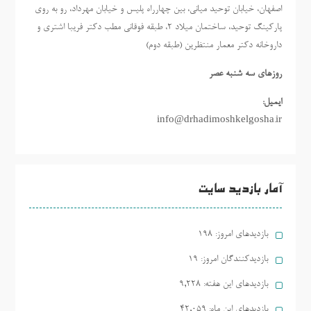
اصفهان، خیابان توحید میانی، بین چهارراه پلیس و خیابان مهرداد، رو به روی
پارکینگ توحید، ساختمان میلاد ٢، طبقه فوقانی مطب دکتر فریبا اشتری و
داروخانه دکتر معمار منتظرین (طبقه دوم)
روزهاي سه شنبه عصر
ایمیل:
info@drhadimoshkelgosha.ir
آمار بازدید سایت
بازدیدهای امروز:
198
بازدیدکنندگان امروز:
19
بازدیدهای این هفته:
9,228
بازدیدهای این ماه:
42,059