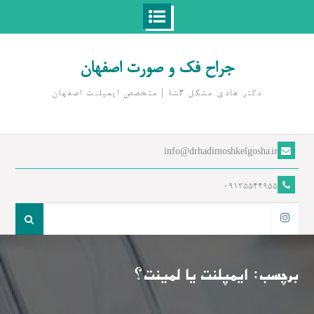
Ski
t
جراح فک و صورت اصفهان
conten
دکتر هادی مشکل گشا | متخصص ايمپلنت اصفهان
info@drhadimoshkelgosha.ir
09135544955
جست
و
اینستاگرام
جو
برای:
برچسب:
ایمپلنت یا لمینت؟