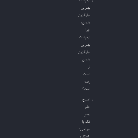
ایمپلنت
بهترین
جایگزین
دندان؛
چرا
ایمپلنت
بهترین
جایگزین
دندان
از
دست
رفته
است؟
اصلاح
جلو
بودن
فک با
جراحی؛
راهکاری