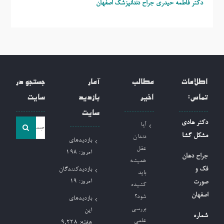
دکتر فاطمه حیدری
جراح دندانپزشک اصفهان
اطلاعات
مطالب
آمار
جستجو در
تماس:
اخیر
بازدید
سایت
سایت
جست
دکتر هادی
آیا
و
مشکل گشا
دندان
بازدیدهای
جو
عقل
امروز:
198
جراح دهان
همیشه
برای:
فک و
بازدیدکنندگان
باید
امروز:
19
صورت
کشیده
اصفهان
شود؟
بازدیدهای
بررسی
این
شماره
علمی
هفته:
9,228