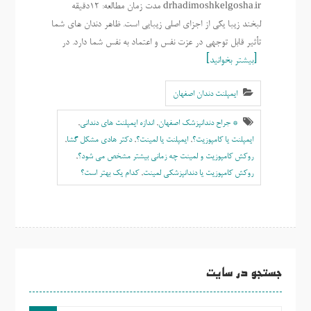
drhadimoshkelgosha.ir مدت زمان مطالعه: 12دقیقه
لبخند زیبا یکی از اجزای اصلی زیبایی است. ظاهر دندان های شما
تأثیر قابل توجهی در عزت نفس و اعتماد به نفس شما دارد. در
بیشتر بخوانید
ایمپلنت دندان اصفهان
* جراح دندانپزشک اصفهان
,
اندازه ایمپلنت های دندانی
,
ایمپلنت یا کامپوزیت؟
,
ایمپلنت یا لمینت؟
,
دکتر هادی مشکل گشا
,
روکش کامپوزیت و لمینت چه زمانی بیشتر مشخص می شود؟
,
روکش کامپوزیت یا دندانپزشکی لمینت
,
کدام یک بهتر است؟
جستجو در سایت