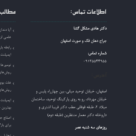
اطلاعات تماس:
مطالب 
دکتر هادی مشکل گشا
آیا دند
علمی لز
جراح دهان فک و صورت اصفهان
رابطه بار
شماره تماس:
ایمپلنت
09135544955
تومورها
روش‌های
آدرس:
علت بوی 
روش‌های
اصفهان، خیابان توحید میانی، بین چهارراه پلیس و
خیابان مهرداد، رو به روی پارکینگ توحید، ساختمان
ایمپلنت 
میلاد ٢، طبقه فوقانی مطب دکتر فریبا اشتری و
بهترین 
داروخانه دکتر معمار منتظرین (طبقه دوم)
اصلاح ج
برای باز
روزهای سه شنبه عصر
تحلیل ر