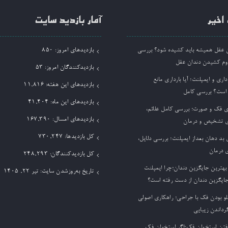
اخیر
آمار بازدید سایت
ان عقل همیشه باید کشیده شود؟ بررسی
بازدیدهای امروز:
850
وم کشیدن دندان عقل
بازدیدکنندگان امروز:
53
داری و ایمپلنت؛ آیا بارداری مانع
بازدیدهای این هفته:
11,816
 است؟ بررسی کامل
بازدیدهای این ماه:
41,404
ی فک و صورت؛ بررسی کامل علائم،
بازدیدهای امسال:
167,390
 تشخیص و درمان
کل بازدیدها:
730,247
بد دهان بعداز ایمپلنت؛ بررسی دلایل،
 درمان
کل بازدیدکنند‌گان:
248,293
بهترین جایگزین دندان؛چرا ایمپلنت
تاریخ به‌روزشدن سایت:
تیر ۲۲, ۱۴۰۵
جایگزین دندان از دست رفته است؟
لو بودن فک با جراحی؛ راهکاری اصولی
گرداندن زیبایی
فتن استخوان فک؛اگر استخوان فک