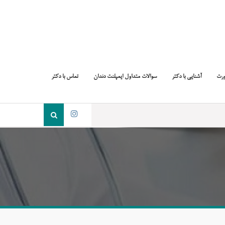
ورت
آشنایی با دکتر
سوالات متداول ایمپلنت دندان
تماس با دکتر
جست
و
اینستاگرام
جو
برای: