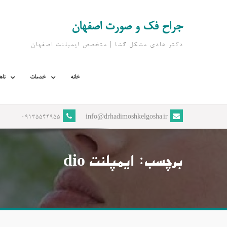
Ski
t
جراح فک و صورت اصفهان
conten
دکتر هادی مشکل گشا | متخصص ايمپلنت اصفهان
خانه
خدمات
ناه
09135544955
info@drhadimoshkelgosha.ir
برچسب:
ایمپلنت dio