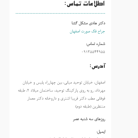
اطلاعات تماس:
دکتر هادی مشکل گشا
جراح فک صورت اصفهان
شماره تماس:
09135544955
آدرس:
اصفهان، خیابان توحید میانی، بین چهارراه پلیس و خیابان
مهرداد، رو به روی پارکینگ توحید، ساختمان میلاد ٢، طبقه
فوقانی مطب دکتر فریبا اشتری و داروخانه دکتر معمار
منتظرین (طبقه دوم)
روزهاي سه شنبه عصر
ایمیل: