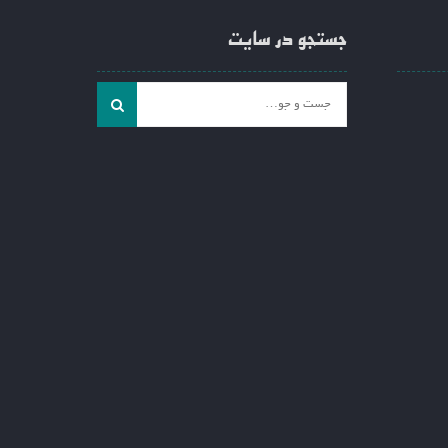
جستجو در سایت
جست
و
جو
برای: