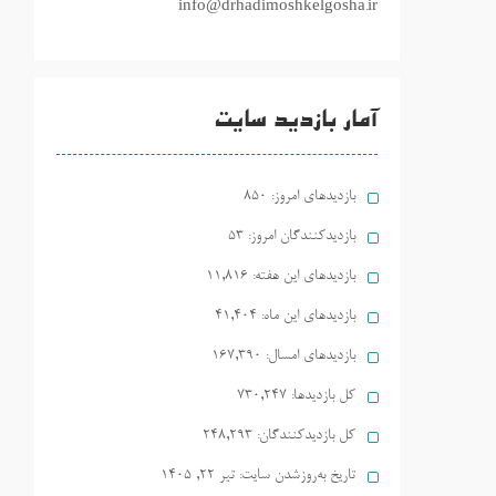
info@drhadimoshkelgosha.ir
آمار بازدید سایت
بازدیدهای امروز:
850
بازدیدکنندگان امروز:
53
بازدیدهای این هفته:
11,816
بازدیدهای این ماه:
41,404
بازدیدهای امسال:
167,390
کل بازدیدها:
730,247
کل بازدیدکنند‌گان:
248,293
تاریخ به‌روزشدن سایت:
تیر ۲۲, ۱۴۰۵