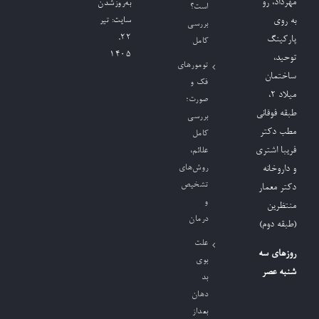
مهرداد، رو
به‌روزشدن
است؟
به روی
سایت:
تیر
بررسی
۲۲,
پارکینگ
کامل
۱۴۰۵
توحید،
تومورهای
ساختمان
فک و
میلاد ٢،
صورت؛
طبقه فوقانی
بررسی
مطب دکتر
کامل
فریبا اشتری
علائم،
روش‌های
و داروخانه
تشخیص
دکتر معمار
و
منتظرین
درمان
(طبقه دوم)
علت
روزهای سه
بوی
شنبه عصر
بد
دهان
بعداز