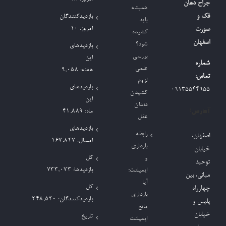
جراح دهان
همیشه
برای:
فک و
بازدیدکنندگان
باید
امروز:
10
صورت
کشیده
اصفهان
شود؟
بازدیدهای
بررسی
این
شماره
علمی
هفته:
9,058
تماس:
لزوم
بازدیدهای
09135544955
کشیدن
این
دندان
آدرس:
ماه:
41,889
عقل
بازدیدهای
رابطه
اصفهان،
امسال:
167,847
بارداری
خیابان
کل
و
توحید
بازدیدها:
733,073
ایمپلنت؛
میانی، بین
آیا
کل
چهارراه
بارداری
بازدیدکنند‌گان:
248,530
پلیس و
مانع
خیابان
تاریخ
ایمپلنت