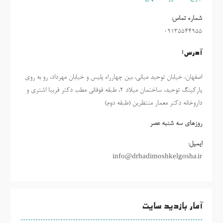
شماره تماس:
09135544955
آدرس:
اصفهان، خیابان توحید میانی، بین چهارراه پلیس و خیابان مهرداد، رو به روی
پارکینگ توحید، ساختمان میلاد ٢، طبقه فوقانی مطب دکتر فریبا اشتری و
داروخانه دکتر معمار منتظرین (طبقه دوم)
روزهاي سه شنبه عصر
ایمیل:
info@drhadimoshkelgosha.ir
آمار بازدید سایت