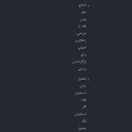
اصلاح
جلو
بودن
فک با
جراحی؛
راهکاری
اصولی
برای
بازگرداندن
زیبایی
تحلیل
رفتن
استخوان
فک؛
اگر
استخوان
فک
تحلیل