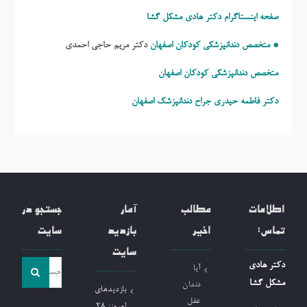
صفحه اینستاگرام دکتر هادی مشکل گشا
* متخصص دندانپزشکی کودکان اصفهان
دکتر مریم حاجی احمدی
متخصص دندانپزشکی کودکان اصفهان
دکتر فاطمه حیدری
جراح دندانپزشک اصفهان
اطلاعات
مطالب
آمار
جستجو در
تماس:
اخیر
بازدید
سایت
سایت
جست
دکتر هادی
آیا
و
مشکل گشا
دندان
بازدیدهای
جو
عقل
امروز:
28