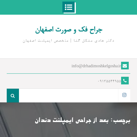
Ski
t
جراح فک و صورت اصفهان
conten
دکتر هادی مشکل گشا | متخصص ايمپلنت اصفهان
info@drhadimoshkelgosha.ir
09135544955
جست
و
اینستاگرام
جو
برای:
برچسب:
بعد از جراحی ایمپلنت دندان