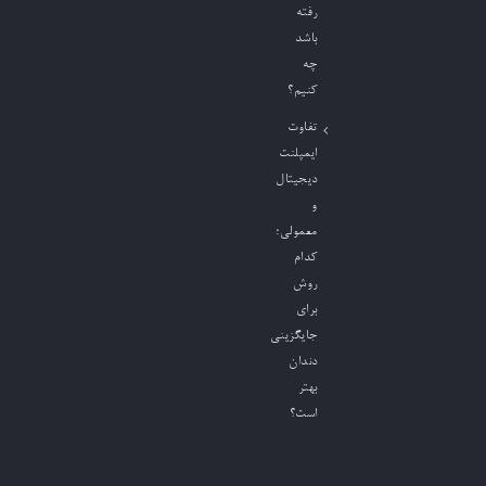
رفته
باشد
چه
کنیم؟
تفاوت
ایمپلنت
دیجیتال
و
معمولی؛
کدام
روش
برای
جایگزینی
دندان
بهتر
است؟