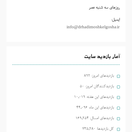
روزهاي سه شنبه عصر
ایمیل:
info@drhadimoshkelgosha.ir
آمار بازدید سایت
بازدیدهای امروز:
892
بازدیدکنندگان امروز:
50
بازدیدهای این هفته:
10,019
بازدیدهای این ماه:
44,096
بازدیدهای امسال:
169,254
کل بازدیدها:
735,280