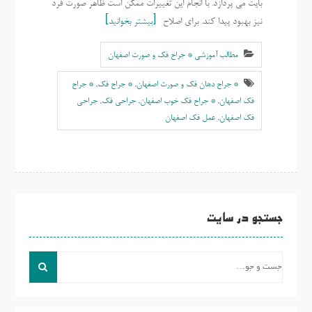
بایت می پردازد. با انجام این تغییرات ممکن است ظاهر صورت فرد
نیز بهبود پیدا کند. برای اصلاح
بیشتر بخوانید
مطالب آموزشی * جراح فک و صورت اصفهان
* جراح دهان فک و صورت اصفهان
,
* جراح فک
,
* جراح
فک اصفهان
,
* جراح فک خوب اصفهان
,
جراحی فک
,
جراحی
فک اصفهان
,
عمل فک اصفهان
جستجو در سایت
جست
و
جو