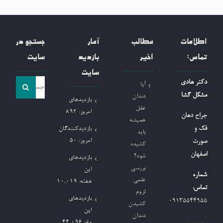
اطلاعات
مطالب
آمار
جستجو در
تماس:
اخیر
بازدید
سایت
سایت
جست
دکتر هادی
آیا
و
مشکل گشا
دندان
بازدیدهای
جو
عقل
امروز:
892
جراح دهان
همیشه
برای:
فک و
بازدیدکنندگان
باید
امروز:
50
صورت
کشیده
اصفهان
شود؟
بازدیدهای
بررسی
این
شماره
علمی
هفته:
10,019
تماس:
لزوم
بازدیدهای
09135544955
کشیدن
این
دندان
آدرس:
ماه:
44,096