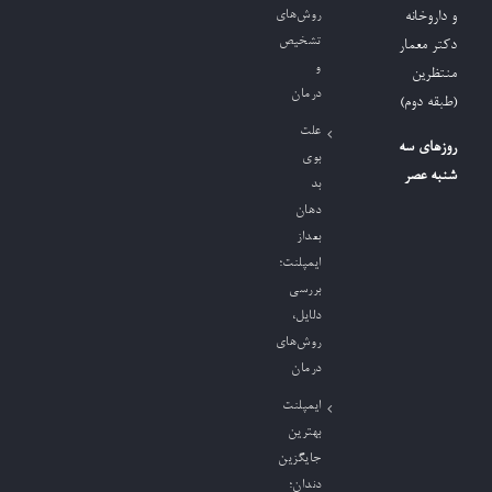
روش‌های
و داروخانه
تشخیص
دکتر معمار
و
منتظرین
درمان
(طبقه دوم)
علت
روزهای سه
بوی
شنبه عصر
بد
دهان
بعداز
ایمپلنت؛
بررسی
دلایل،
روش‌های
درمان
ایمپلنت
بهترین
جایگزین
دندان؛