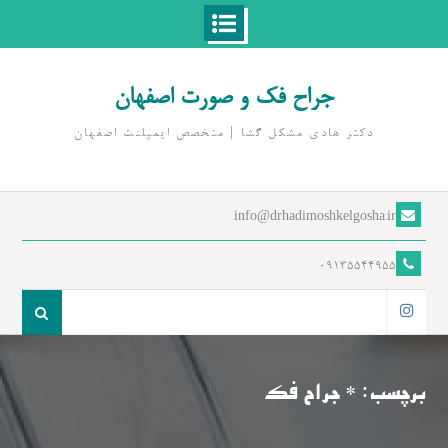
Ski
t
جراح فک و صورت اصفهان
conten
دکتر هادی مشکل گشا | متخصص ايمپلنت اصفهان
info@drhadimoshkelgosha.ir
09135544955
جست
و
اینستاگرام
جو
برای:
برچسب:
* جراح فک