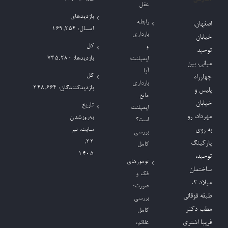
عقل
بازدیدهای
رابطه
اصفهان،
امسال:
169,254
بارداری
خیابان
کل
و
توحید
بازدیدها:
735,280
ایمپلنت؛
میانی، بین
آیا
کل
چهارراه
بارداری
بازدیدکنند‌گان:
248,664
پلیس و
مانع
خیابان
تاریخ
ایمپلنت
مهرداد، رو
به‌روزشدن
است؟
به روی
سایت:
تیر
بررسی
۲۲,
پارکینگ
کامل
۱۴۰۵
توحید،
تومورهای
ساختمان
فک و
میلاد ٢،
صورت؛
طبقه فوقانی
بررسی
مطب دکتر
کامل
فریبا اشتری
علائم،