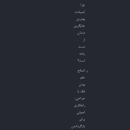
چرا
ایمپلنت
بهترین
جایگزین
دندان
از
دست
رفته
است؟
اصلاح
جلو
بودن
فک با
جراحی؛
راهکاری
اصولی
برای
بازگرداندن