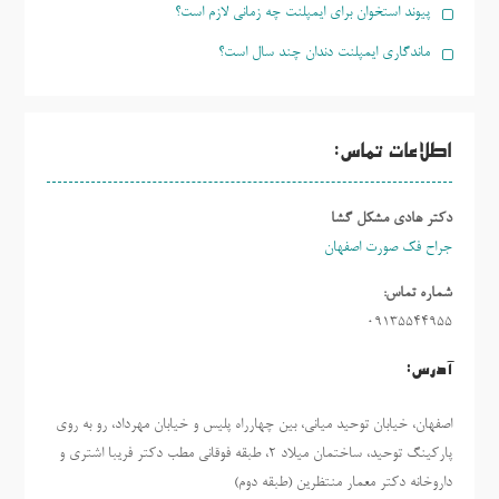
پیوند استخوان برای ایمپلنت چه زمانی لازم است؟
ماندگاری ایمپلنت دندان چند سال است؟
اطلاعات تماس:
دکتر هادی مشکل گشا
جراح فک صورت اصفهان
شماره تماس:
09135544955
آدرس:
اصفهان، خیابان توحید میانی، بین چهارراه پلیس و خیابان مهرداد، رو به روی
پارکینگ توحید، ساختمان میلاد ٢، طبقه فوقانی مطب دکتر فریبا اشتری و
داروخانه دکتر معمار منتظرین (طبقه دوم)