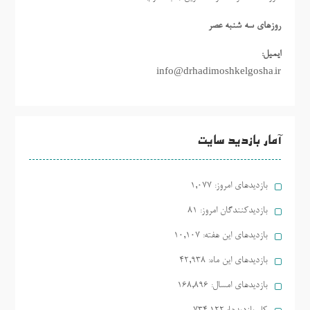
روزهاي سه شنبه عصر
ایمیل:
info@drhadimoshkelgosha.ir
آمار بازدید سایت
بازدیدهای امروز:
1,077
بازدیدکنندگان امروز:
81
بازدیدهای این هفته:
10,107
بازدیدهای این ماه:
42,938
بازدیدهای امسال:
168,896