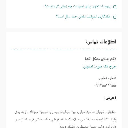
پیوند استخوان برای ایمپلنت چه زمانی لازم است؟
ماندگاری ایمپلنت دندان چند سال است؟
اطلاعات تماس:
دکتر هادی مشکل گشا
جراح فک صورت اصفهان
شماره تماس:
09135544955
آدرس:
اصفهان، خیابان توحید میانی، بین چهارراه پلیس و خیابان مهرداد، رو به روی
پارکینگ توحید، ساختمان میلاد ٢، طبقه فوقانی مطب دکتر فریبا اشتری و
داروخانه دکتر معمار منتظرین (طبقه دوم)