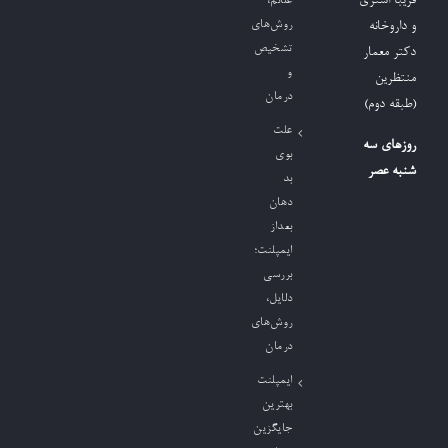
فریبا اشتری
علائم،
روش‌های
و داروخانه
تشخیص
دکتر معمار
و
منتظرین
درمان
(طبقه دوم)
علت
روزهای سه
بوی
شنبه عصر
بد
دهان
بعداز
ایمپلنت؛
بررسی
دلایل،
روش‌های
درمان
ایمپلنت
بهترین
جایگزین