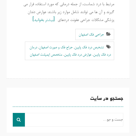
مرتبط با درد شماست، از جمله درمانی که مورد استفاده قرار می
گیرند و آن ها می توانند شامل موارد زیر باشند: عوارض دندان
پزشکی مشکلات جراحی عفونت دردهای
بیشتر بخوانید
جراحی فک اصفهان
تشخبص درد فک پایین
,
جراح فک و صورت اصفهان
,
درمان
درد فک پایبن
,
عوارض درد فک پایین
,
متخصص ایمپلنت اصفهان
جستجو در سایت
جست
و
جو