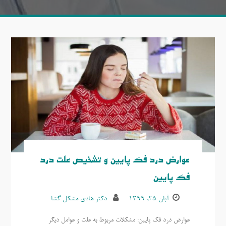
عوارض درد فک پایین و تشخیص علت درد
فک پایین
آبان ۲۵, ۱۳۹۹
دکتر هادی مشکل گشا
عوارض درد فک پایین: مشکلات مربوط به علت و عوامل دیگر