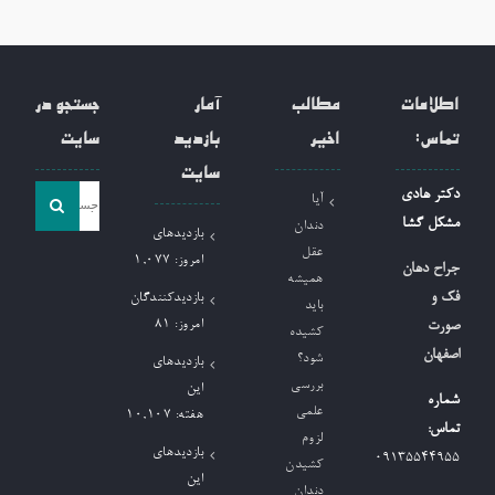
اطلاعات
مطالب
آمار
جستجو در
تماس:
اخیر
بازدید
سایت
سایت
جست
دکتر هادی
آیا
و
مشکل گشا
دندان
بازدیدهای
جو
عقل
امروز:
1,077
جراح دهان
همیشه
برای:
فک و
بازدیدکنندگان
باید
امروز:
81
صورت
کشیده
اصفهان
شود؟
بازدیدهای
بررسی
این
شماره
علمی
هفته:
10,107
تماس:
لزوم
بازدیدهای
09135544955
کشیدن
این
دندان