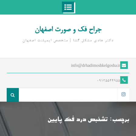
Ski
t
جراح فک و صورت اصفهان
conten
دکتر هادی مشکل گشا | متخصص ايمپلنت اصفهان
info@drhadimoshkelgosha.ir
09135544955
جست
و
اینستاگرام
جو
برای:
برچسب:
تشخبص درد فک پایین