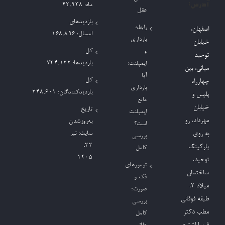
آدرس:
ماه:
42,938
عقل
بازدیدهای
رابطه
اصفهان،
امسال:
168,896
بارداری
خیابان
کل
و
توحید
بازدیدها:
734,122
ایمپلنت؛
میانی، بین
آیا
کل
چهارراه
بارداری
بازدیدکنند‌گان:
248,601
پلیس و
مانع
خیابان
تاریخ
ایمپلنت
مهرداد، رو
به‌روزشدن
است؟
به روی
سایت:
تیر
بررسی
۲۲,
پارکینگ
کامل
۱۴۰۵
توحید،
تومورهای
ساختمان
فک و
میلاد ٢،
صورت؛
طبقه فوقانی
بررسی
مطب دکتر
کامل