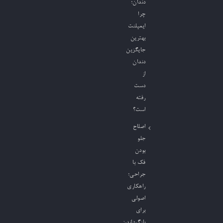
دندان؛
چرا
ایمپلنت
بهترین
جایگزین
دندان
از
دست
رفته
است؟
اصلاح
جلو
بودن
فک با
جراحی؛
راهکاری
اصولی
برای
بازگرداندن