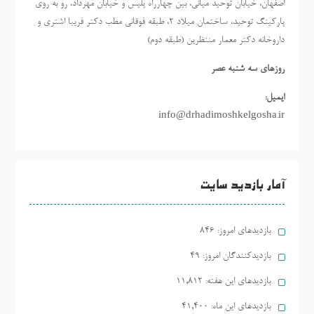
اصفهان، خیابان توحید میانی، بین چهارراه پلیس و خیابان مهرداد، رو به روی
پارکینگ توحید، ساختمان میلاد ٢، طبقه فوقانی مطب دکتر فریبا اشتری و
داروخانه دکتر معمار منتظرین (طبقه دوم)
روزهاي سه شنبه عصر
ایمیل:
info@drhadimoshkelgosha.ir
آمار بازدید سایت
بازدیدهای امروز:
846
بازدیدکنندگان امروز:
49
بازدیدهای این هفته:
11,812
بازدیدهای این ماه:
41,400