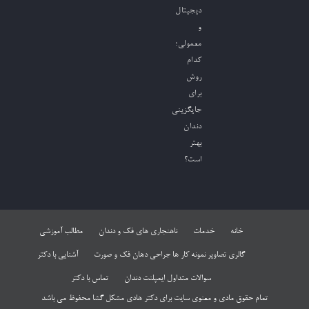
دیجیتال
و
معمولی؛
کدام
روش
برای
جایگزینی
دندان
بهتر
است؟
خانه
خدمات
ناهنجاری های فک و دندان
مطالب آموزشی
گالری تصاویر نمونه کار ها جراحی دهان فک و صورت
آشنایی با دکتر
سوالات متداول ایمپلنت دندان
تماس با دکتر
تمام حقوق مادی و معنوی سایت برای دکتر هادی مشکل گشا محفوظ می باشد