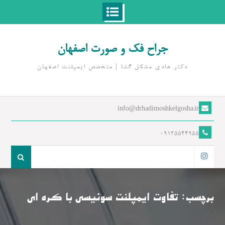
Ski
t
جراح فک و صورت اصفهان
conten
دکتر هادی مشکل گشا | متخصص ايمپلنت اصفهان
info@drhadimoshkelgosha.ir
09135544955
جست
و
اینستاگرام
جو
برای:
برچسب:
تفاوت ایمپلنت سوئیسی با کره ای