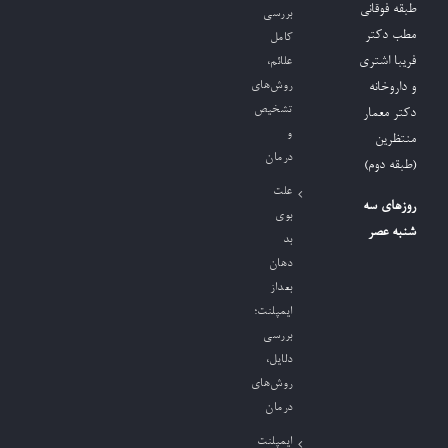
طبقه فوقانی
بررسی
مطب دکتر
کامل
فریبا اشتری
علائم،
روش‌های
و داروخانه
تشخیص
دکتر معمار
و
منتظرین
درمان
(طبقه دوم)
علت
روزهای سه
بوی
شنبه عصر
بد
دهان
بعداز
ایمپلنت؛
بررسی
دلایل،
روش‌های
درمان
ایمپلنت