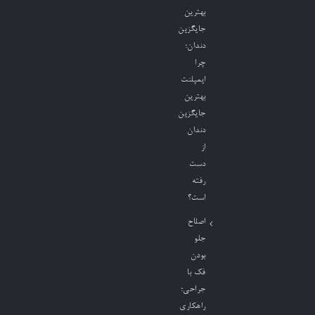
بهترین
جایگزین
دندان؛
چرا
ایمپلنت
بهترین
جایگزین
دندان
از
دست
رفته
است؟
اصلاح
جلو
بودن
فک با
جراحی؛
راهکاری