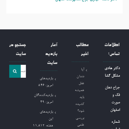
اطلاعات
مطالب
آمار
جستجو در
تماس:
اخیر
بازدید
سایت
سایت
جست
دکتر هادی
آیا
و
مشکل گشا
دندان
بازدیدهای
جو
عقل
امروز:
846
جراح دهان
همیشه
برای:
فک و
بازدیدکنندگان
باید
امروز:
49
صورت
کشیده
اصفهان
شود؟
بازدیدهای
بررسی
این
شماره
علمی
هفته:
11,812