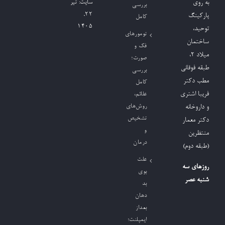
به روی
سایت:
تیر
بررسی
۲۲,
پارکینگ
کامل
۱۴۰۵
توحید،
تومورهای
ساختمان
فک و
میلاد ٢،
صورت؛
طبقه فوقانی
بررسی
مطب دکتر
کامل
فریبا اشتری
علائم،
روش‌های
و داروخانه
تشخیص
دکتر معمار
و
منتظرین
درمان
(طبقه دوم)
علت
روزهای سه
بوی
شنبه عصر
بد
دهان
بعداز
ایمپلنت؛