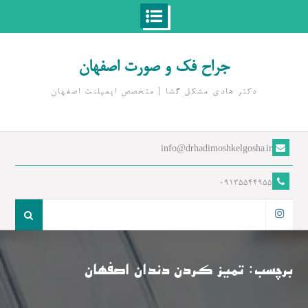
Ski
t
جراح فک و صورت اصفهان
conten
دکتر هادی مشکل گشا | متخصص ايمپلنت اصفهان
info@drhadimoshkelgosha.ir
09135544955
جست
و
اینستاگرام
جو
برای:
برچسب:
تمیز کردن دندان اصفهان