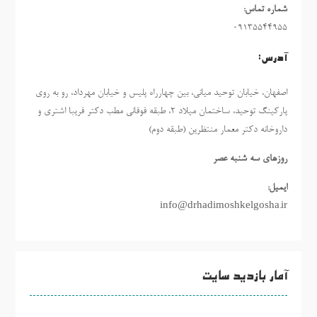
شماره تماس:
09135544955
آدرس:
اصفهان، خیابان توحید میانی، بین چهارراه پلیس و خیابان مهرداد، رو به روی
پارکینگ توحید، ساختمان میلاد ٢، طبقه فوقانی مطب دکتر فریبا اشتری و
داروخانه دکتر معمار منتظرین (طبقه دوم)
روزهاي سه شنبه عصر
ایمیل:
info@drhadimoshkelgosha.ir
آمار بازدید سایت