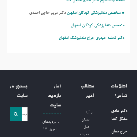
صفحه اینستاگرام دکتر هادی مشکل گشا
* متخصص دندانپزشکی کودکان اصفهان
دکتر مریم حاجی احمدی
متخصص دندانپزشکی کودکان اصفهان
دکتر فاطمه حیدری
جراح دندانپزشک اصفهان
اطلاعات
مطالب
آمار
جستجو در
تماس:
اخیر
بازدید
سایت
سایت
جست
دکتر هادی
آیا
و
مشکل گشا
دندان
بازدیدهای
جو
عقل
امروز:
17
جراح دهان
همیشه
برای: