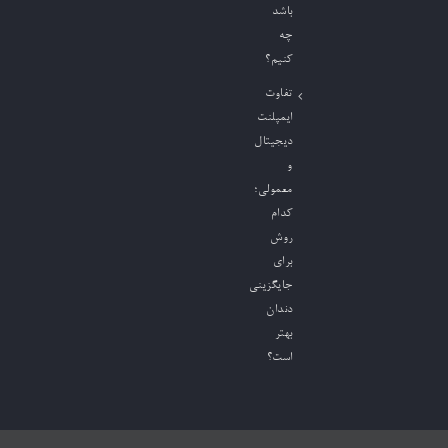
باشد
چه
کنیم؟
تفاوت
ایمپلنت
دیجیتال
و
معمولی؛
کدام
روش
برای
جایگزینی
دندان
بهتر
است؟