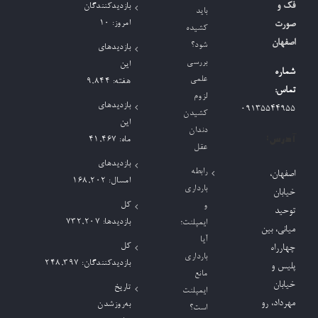
فک و
بازدیدکنندگان
باید
امروز:
10
صورت
کشیده
اصفهان
شود؟
بازدیدهای
بررسی
این
شماره
علمی
هفته:
9,844
تماس:
لزوم
بازدیدهای
09135544955
کشیدن
این
دندان
آدرس:
ماه:
41,467
عقل
بازدیدهای
رابطه
اصفهان،
امسال:
168,202
بارداری
خیابان
کل
و
توحید
بازدیدها:
732,207
ایمپلنت؛
میانی، بین
آیا
کل
چهارراه
بارداری
بازدیدکنند‌گان:
248,397
پلیس و
مانع
خیابان
تاریخ
ایمپلنت
مهرداد، رو
به‌روزشدن
است؟