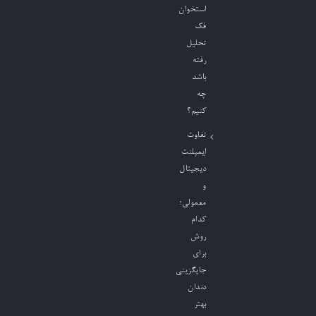
استخوان
فک
تحلیل
رفته
باشد
چه
کنیم؟
تفاوت
ایمپلنت
دیجیتال
و
معمولی؛
کدام
روش
برای
جایگزینی
دندان
بهتر