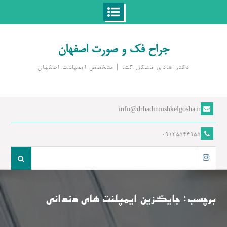
Ski
t
جراح فک و صورت اصفهان
conten
دکتر هادی مشکل گشا | متخصص ايمپلنت اصفهان
info@drhadimoshkelgosha.ir
09135544955
جست
و
اینستاگرام
جو
برای:
برچسب:
جایگزین ایمپلنت های دندانی