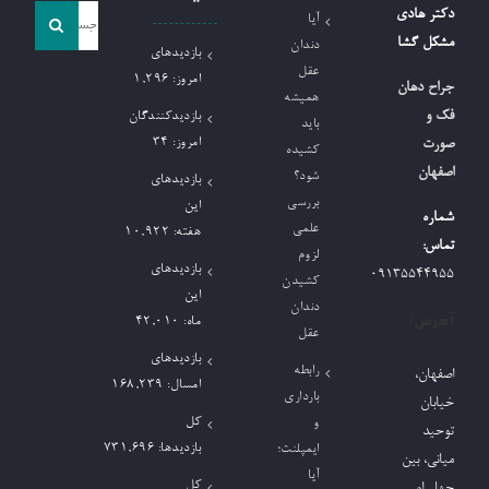
جست
دکتر هادی
آیا
و
مشکل گشا
دندان
بازدیدهای
جو
عقل
امروز:
1,296
جراح دهان
همیشه
برای:
فک و
بازدیدکنندگان
باید
امروز:
34
صورت
کشیده
اصفهان
شود؟
بازدیدهای
بررسی
این
شماره
علمی
هفته:
10,922
تماس:
لزوم
بازدیدهای
09135544955
کشیدن
این
دندان
آدرس:
ماه:
42,010
عقل
بازدیدهای
رابطه
اصفهان،
امسال:
168,239
بارداری
خیابان
کل
و
توحید
بازدیدها:
731,696
ایمپلنت؛
میانی، بین
آیا
کل
چهارراه