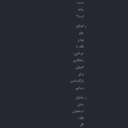
دست
رفته
است؟
اصلاح
جلو
بودن
فک با
جراحی؛
راهکاری
اصولی
برای
بازگرداندن
زیبایی
تحلیل
رفتن
استخوان
فک؛
اگر