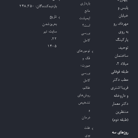
بارداری
بازدیدکنند‌گان:
248,350
پلیس و
مانع
خیابان
تاریخ
ایمپلنت
مهرداد، رو
به‌روزشدن
است؟
به روی
سایت:
تیر
بررسی
۲۲,
پارکینگ
کامل
۱۴۰۵
توحید،
تومورهای
ساختمان
فک و
میلاد ٢،
صورت؛
طبقه فوقانی
بررسی
مطب دکتر
کامل
فریبا اشتری
علائم،
روش‌های
و داروخانه
تشخیص
دکتر معمار
و
منتظرین
درمان
(طبقه دوم)
علت
روزهای سه
بوی