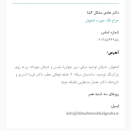
دکتر هادی مشکل گشا
جراح فک صورت اصفهان
شماره تماس:
09135544955
آدرس:
اصفهان، خیابان توحید میانی، بین چهارراه پلیس و خیابان مهرداد، رو به روی
پارکینگ توحید، ساختمان میلاد ٢، طبقه فوقانی مطب دکتر فریبا اشتری و
داروخانه دکتر معمار منتظرین (طبقه دوم)
روزهاي سه شنبه عصر
ایمیل:
info@drhadimoshkelgosha.ir