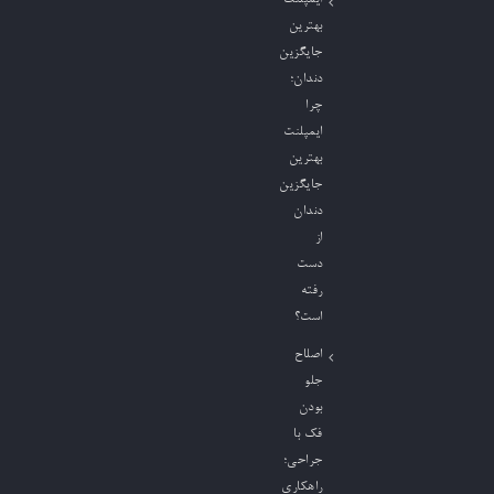
بهترین
جایگزین
دندان؛
چرا
ایمپلنت
بهترین
جایگزین
دندان
از
دست
رفته
است؟
اصلاح
جلو
بودن
فک با
جراحی؛
راهکاری