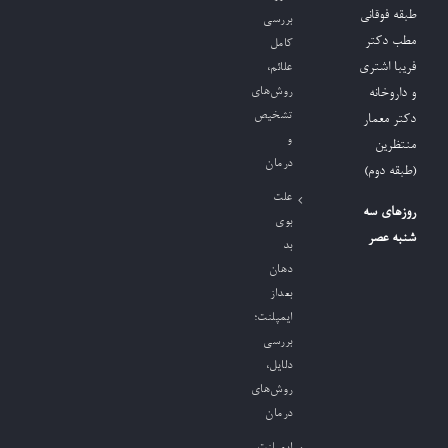
طبقه فوقانی
بررسی
مطب دکتر
کامل
فریبا اشتری
علائم،
روش‌های
و داروخانه
تشخیص
دکتر معمار
و
منتظرین
درمان
(طبقه دوم)
علت
روزهای سه
بوی
شنبه عصر
بد
دهان
بعداز
ایمپلنت؛
بررسی
دلایل،
روش‌های
درمان
ایمپلنت