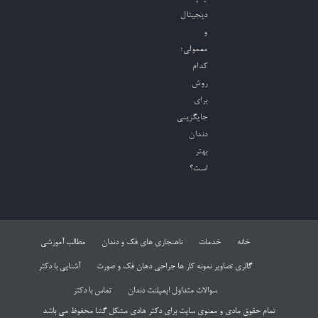
دیجیتال
و
معمولی؛
کدام
روش
برای
جایگزینی
دندان
بهتر
است؟
خانه
خدمات
ناهنجاری های فک و دندان
مطالب آموزشی
گالری تصاویر نمونه کار ها جراحی دهان فک و صورت
آشنایی با دکتر
سوالات متداول ایمپلنت دندان
تماس با دکتر
تمام حقوق مادی و معنوی سایت برای دکتر هادی مشکل گشا محفوظ می باشد