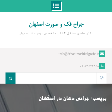
Ski
t
جراح فک و صورت اصفهان
conten
دکتر هادی مشکل گشا | متخصص ايمپلنت اصفهان
info@drhadimoshkelgosha.ir
09135544955
جست
و
اینستاگرام
جو
برای:
برچسب:
جراحی دهان در اصفهان