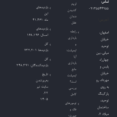
تماس:
لزوم
بازدیدهای
09135544955
کشیدن
این
دندان
آدرس:
ماه:
41,461
عقل
بازدیدهای
رابطه
اصفهان،
امسال:
168,196
بارداری
خیابان
کل
و
توحید
بازدیدها:
732,201
ایمپلنت؛
میانی، بین
آیا
کل
چهارراه
بارداری
بازدیدکنند‌گان:
248,391
پلیس و
مانع
خیابان
تاریخ
ایمپلنت
مهرداد، رو
به‌روزشدن
است؟
به روی
سایت:
تیر
بررسی
۲۲,
پارکینگ
کامل
۱۴۰۵
توحید،
تومورهای
ساختمان
فک و
میلاد ٢،
صورت؛