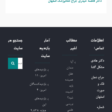
دکتر فاطمه حیدری
جراح دندانپزشک اصفهان
اطلاعات
مطالب
آمار
جستجو در
تماس:
اخیر
بازدید
سایت
سایت
جست
دکتر هادی
آیا
و
مشکل گشا
دندان
بازدیدهای
جو
عقل
امروز:
11
جراح دهان
همیشه
برای:
فک و
بازدیدکنندگان
باید
امروز:
4
صورت
کشیده
اصفهان
شود؟
بازدیدهای
بررسی
این
شماره
علمی
هفته:
9,838