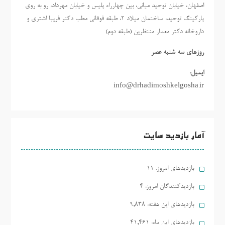
اصفهان، خیابان توحید میانی، بین چهارراه پلیس و خیابان مهرداد، رو به روی
پارکینگ توحید، ساختمان میلاد ٢، طبقه فوقانی مطب دکتر فریبا اشتری و
داروخانه دکتر معمار منتظرین (طبقه دوم)
روزهاي سه شنبه عصر
ایمیل:
info@drhadimoshkelgosha.ir
آمار بازدید سایت
بازدیدهای امروز:
11
بازدیدکنندگان امروز:
4
بازدیدهای این هفته:
9,838
بازدیدهای این ماه:
41,461