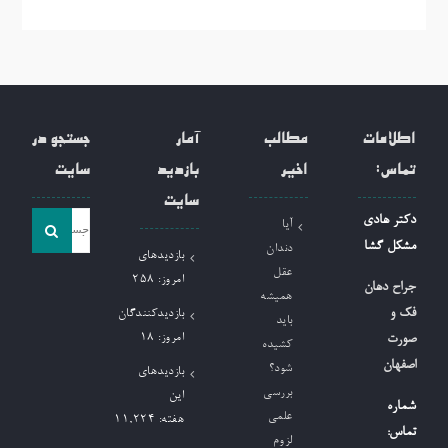
اطلاعات
مطالب
آمار
جستجو در
تماس:
اخیر
بازدید
سایت
سایت
جست
دکتر هادی
آیا
و
مشکل گشا
دندان
بازدیدهای
جو
عقل
امروز:
258
جراح دهان
همیشه
برای:
فک و
بازدیدکنندگان
باید
امروز:
18
صورت
کشیده
اصفهان
شود؟
بازدیدهای
بررسی
این
شماره
علمی
هفته:
11,224
تماس:
لزوم