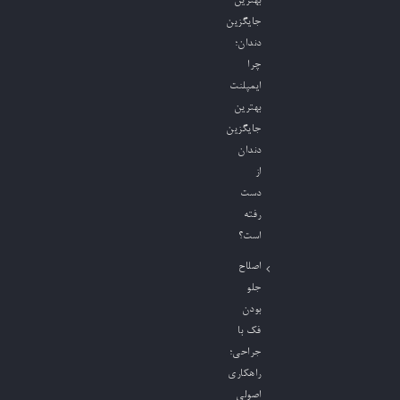
بهترین
جایگزین
دندان؛
چرا
ایمپلنت
بهترین
جایگزین
دندان
از
دست
رفته
است؟
اصلاح
جلو
بودن
فک با
جراحی؛
راهکاری
اصولی