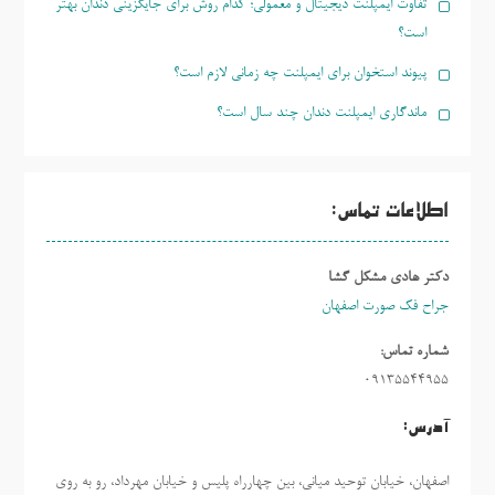
تفاوت ایمپلنت دیجیتال و معمولی؛ کدام روش برای جایگزینی دندان بهتر
است؟
پیوند استخوان برای ایمپلنت چه زمانی لازم است؟
ماندگاری ایمپلنت دندان چند سال است؟
اطلاعات تماس:
دکتر هادی مشکل گشا
جراح فک صورت اصفهان
شماره تماس:
09135544955
آدرس:
اصفهان، خیابان توحید میانی، بین چهارراه پلیس و خیابان مهرداد، رو به روی