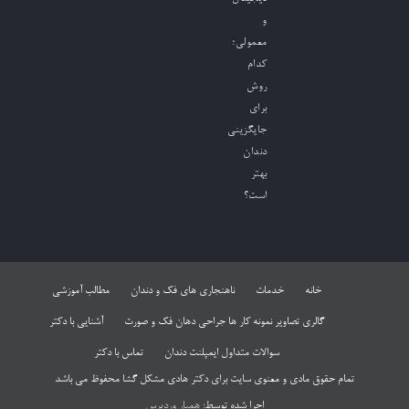
و
معمولی؛
کدام
روش
برای
جایگزینی
دندان
بهتر
است؟
خانه
خدمات
ناهنجاری های فک و دندان
مطالب آموزشی
گالری تصاویر نمونه کار ها جراحی دهان فک و صورت
آشنایی با دکتر
سوالات متداول ایمپلنت دندان
تماس با دکتر
تمام حقوق مادی و معنوی سایت برای دکتر هادی مشکل گشا محفوظ می باشد
اجرا شده توسط:
همیار وردپرس