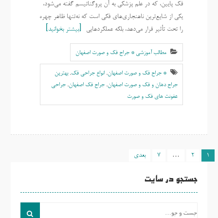
فک پایین، که در علم پزشکی به آن پروگناتیسم گفته می‌شود،
یکی از شایع‌ترین ناهنجاری‌های فکی است که نه‌تنها ظاهر چهره
را تحت تأثیر قرار می‌دهد، بلکه عملکردهایی
بیشتر بخوانید
مطالب آموزشی * جراح فک و صورت اصفهان
* جراح فک و صورت اصفهان
,
انواع جراحی فک
,
بهترين
جراح دهان و فک و صورت اصفهان
,
جراح فک اصفهان
,
جراحی
عفونت های فک و صورت
1
2
…
7
بعدی
راهبری
نوشته‌ها
جستجو در سایت
جست