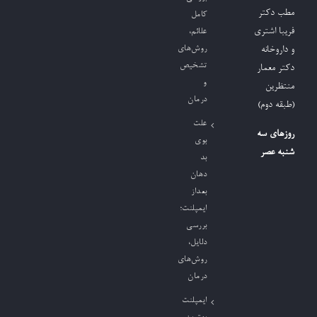
مطب دکتر
کامل
فریبا اشتری
علائم،
روش‌های
و داروخانه
تشخیص
دکتر معمار
و
منتظرین
درمان
(طبقه دوم)
علت
روزهای سه
بوی
شنبه عصر
بد
دهان
بعداز
ایمپلنت؛
بررسی
دلایل،
روش‌های
درمان
ایمپلنت