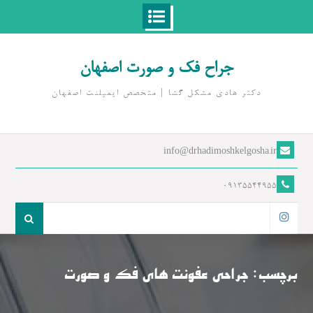
Ski
t
جراح فک و صورت اصفهان
conten
دکتر هادی مشکل گشا | متخصص ايمپلنت اصفهان
info@drhadimoshkelgosha.ir
09135544955
جست
و
اینستاگرام
جو
برای:
برچسب:
جراحی عفونت های فک و صورت