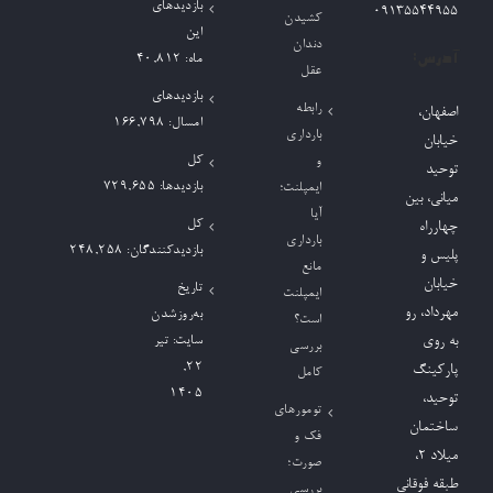
بازدیدهای
09135544955
کشیدن
این
دندان
آدرس:
ماه:
40,812
عقل
بازدیدهای
رابطه
اصفهان،
امسال:
166,798
بارداری
خیابان
کل
و
توحید
بازدیدها:
729,655
ایمپلنت؛
میانی، بین
آیا
کل
چهارراه
بارداری
بازدیدکنند‌گان:
248,258
پلیس و
مانع
خیابان
تاریخ
ایمپلنت
مهرداد، رو
به‌روزشدن
است؟
به روی
سایت:
تیر
بررسی
۲۲,
پارکینگ
کامل
۱۴۰۵
توحید،
تومورهای
ساختمان
فک و
میلاد ٢،
صورت؛
طبقه فوقانی
بررسی