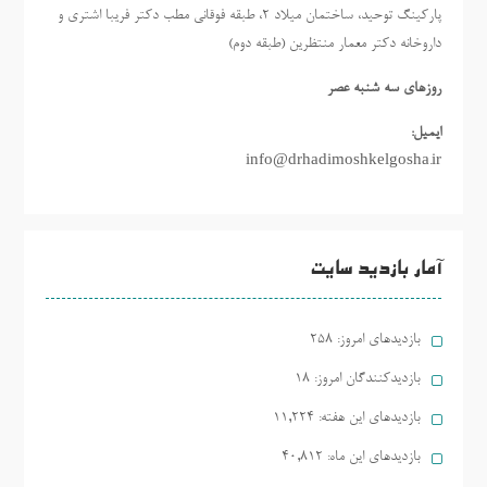
پارکینگ توحید، ساختمان میلاد ٢، طبقه فوقانی مطب دکتر فریبا اشتری و
داروخانه دکتر معمار منتظرین (طبقه دوم)
روزهاي سه شنبه عصر
ایمیل:
info@drhadimoshkelgosha.ir
آمار بازدید سایت
بازدیدهای امروز:
258
بازدیدکنندگان امروز:
18
بازدیدهای این هفته:
11,224
بازدیدهای این ماه:
40,812