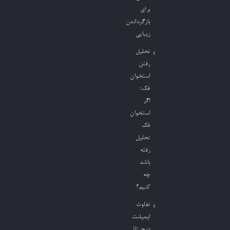
برای
بازگرداندن
زیبایی
تحلیل
رفتن
استخوان
فک؛
اگر
استخوان
فک
تحلیل
رفته
باشد
چه
کنیم؟
تفاوت
ایمپلنت
دیجیتال