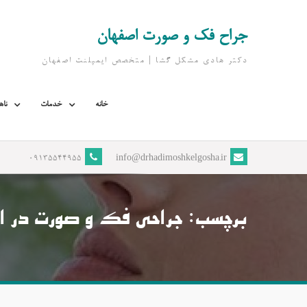
Ski
t
جراح فک و صورت اصفهان
conten
دکتر هادی مشکل گشا | متخصص ايمپلنت اصفهان
خانه
خدمات
ناه
09135544955
info@drhadimoshkelgosha.ir
برچسب:
جراحی فک و صورت در ا