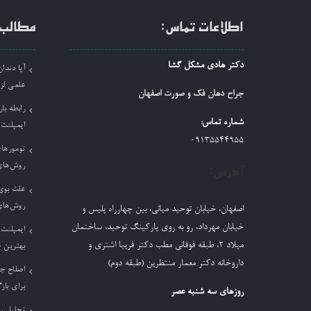
اطلاعات تماس:
مطالب 
دکتر هادی مشکل گشا
آیا دند
علمی لز
جراح دهان فک و صورت اصفهان
رابطه بار
شماره تماس:
ایمپلنت
09135544955
تومورها
روش‌های
آدرس:
علت بوی 
روش‌های
اصفهان، خیابان توحید میانی، بین چهارراه پلیس و
خیابان مهرداد، رو به روی پارکینگ توحید، ساختمان
ایمپلنت 
میلاد ٢، طبقه فوقانی مطب دکتر فریبا اشتری و
بهترین 
داروخانه دکتر معمار منتظرین (طبقه دوم)
اصلاح ج
برای باز
روزهای سه شنبه عصر
تحلیل ر