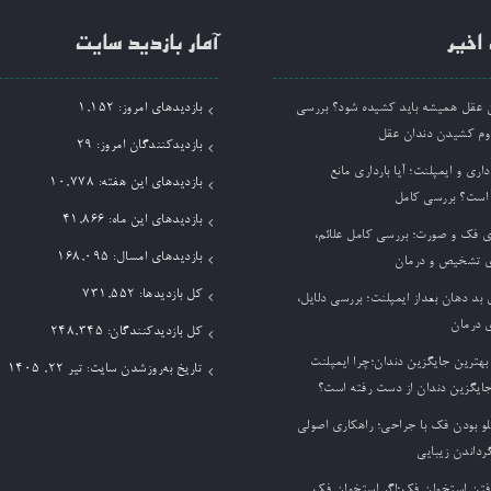
اخیر
آمار بازدید سایت
ان عقل همیشه باید کشیده شود؟ بررسی
بازدیدهای امروز:
1,152
وم کشیدن دندان عقل
بازدیدکنندگان امروز:
29
داری و ایمپلنت؛ آیا بارداری مانع
بازدیدهای این هفته:
10,778
 است؟ بررسی کامل
بازدیدهای این ماه:
41,866
ی فک و صورت؛ بررسی کامل علائم،
بازدیدهای امسال:
168,095
 تشخیص و درمان
کل بازدیدها:
731,552
بد دهان بعداز ایمپلنت؛ بررسی دلایل،
 درمان
کل بازدیدکنند‌گان:
248,345
بهترین جایگزین دندان؛چرا ایمپلنت
تاریخ به‌روزشدن سایت:
تیر ۲۲, ۱۴۰۵
جایگزین دندان از دست رفته است؟
لو بودن فک با جراحی؛ راهکاری اصولی
گرداندن زیبایی
فتن استخوان فک؛اگر استخوان فک