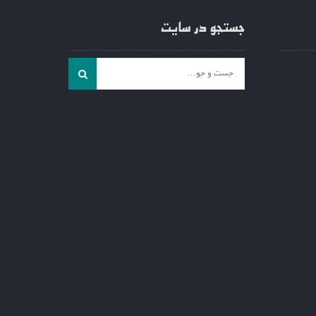
جستجو در سایت
جست
و
جو
برای: