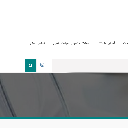
ورت
آشنایی با دکتر
سوالات متداول ایمپلنت دندان
تماس با دکتر
جست
و
اینستاگرام
جو
برای: