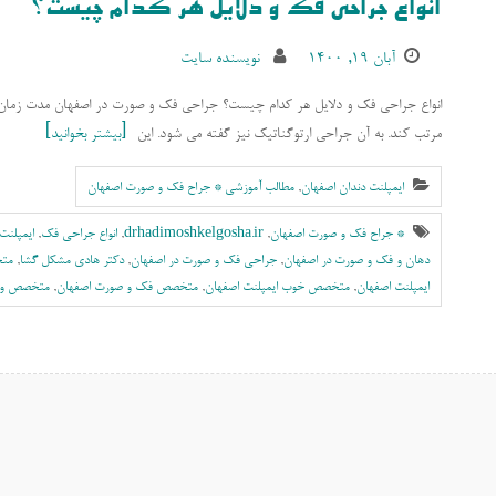
انواع جراحی فک و دلایل هر کدام چیست؟
آبان ۱۹, ۱۴۰۰
نویسنده سایت
مرتب کند. به آن جراحی ارتوگناتیک نیز گفته می شود. این
بیشتر بخوانید
ایمپلنت دندان اصفهان
,
مطالب آموزشی * جراح فک و صورت اصفهان
* جراح فک و صورت اصفهان
,
drhadimoshkelgosha.ir
,
انواع جراحی فک
,
ايمپلنت
دهان و فک و صورت در اصفهان
,
جراحی فک و صورت در اصفهان
,
دکتر هادی مشکل گشا
,
متخ
ايمپلنت اصفهان
,
متخصص خوب ایمپلنت اصفهان
,
متخصص فک و صورت اصفهان
,
متخصص و ج