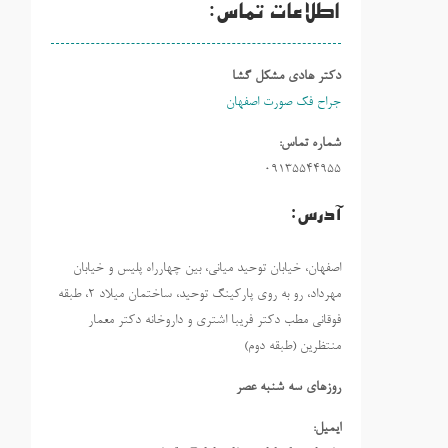
اطلاعات تماس:
دکتر هادی مشکل گشا
جراح فک صورت اصفهان
شماره تماس:
09135544955
آدرس:
اصفهان، خیابان توحید میانی، بین چهارراه پلیس و خیابان
مهرداد، رو به روی پارکینگ توحید، ساختمان میلاد ٢، طبقه
فوقانی مطب دکتر فریبا اشتری و داروخانه دکتر معمار
منتظرین (طبقه دوم)
روزهاي سه شنبه عصر
ایمیل: