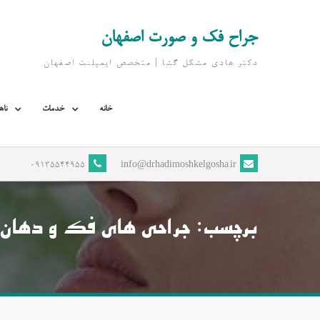
Ski
t
جراح فک و صورت اصفهان
conten
دکتر هادی مشکل گشا | متخصص ايمپلنت اصفهان
خانه
خدمات
ناه
09135544955
info@drhadimoshkelgosha.ir
برچسب:
جراحی های فک و دهان 