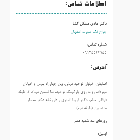
اطلاعات تماس:
دکتر هادی مشکل گشا
جراح فک صورت اصفهان
شماره تماس:
09135544955
آدرس:
اصفهان، خیابان توحید میانی، بین چهارراه پلیس و خیابان
مهرداد، رو به روی پارکینگ توحید، ساختمان میلاد ٢، طبقه
فوقانی مطب دکتر فریبا اشتری و داروخانه دکتر معمار
منتظرین (طبقه دوم)
روزهاي سه شنبه عصر
ایمیل: