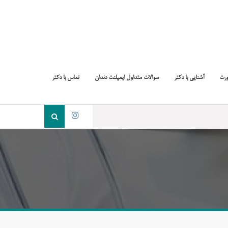
ورت
آشنایی با دکتر
سوالات متداول ایمپلنت دندان
تماس با دکتر
جست
و
اینستاگرام
جو
برای: