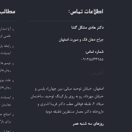
اطلاعات تماس:
مطالب 
دکتر هادی مشکل گشا
آیا دند
علمی لز
جراح دهان فک و صورت اصفهان
رابطه بار
شماره تماس:
ایمپلنت
09135544955
تومورها
روش‌های
آدرس:
علت بوی 
روش‌های
اصفهان، خیابان توحید میانی، بین چهارراه پلیس و
خیابان مهرداد، رو به روی پارکینگ توحید، ساختمان
ایمپلنت 
میلاد ٢، طبقه فوقانی مطب دکتر فریبا اشتری و
بهترین 
داروخانه دکتر معمار منتظرین (طبقه دوم)
اصلاح ج
برای باز
روزهای سه شنبه عصر
تحلیل ر