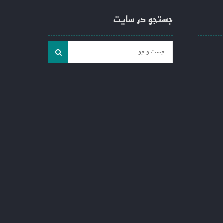
جستجو در سایت
جست
و
جو
برای: