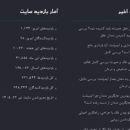
اخیر
آمار بازدید سایت
ان عقل همیشه باید کشیده شود؟ بررسی
بازدیدهای امروز:
1,144
وم کشیدن دندان عقل
بازدیدکنندگان امروز:
28
داری و ایمپلنت؛ آیا بارداری مانع
بازدیدهای این هفته:
10,770
 است؟ بررسی کامل
بازدیدهای این ماه:
41,858
ی فک و صورت؛ بررسی کامل علائم،
بازدیدهای امسال:
168,087
 تشخیص و درمان
کل بازدیدها:
731,544
بد دهان بعداز ایمپلنت؛ بررسی دلایل،
 درمان
کل بازدیدکنند‌گان:
248,344
بهترین جایگزین دندان؛چرا ایمپلنت
تاریخ به‌روزشدن سایت:
تیر ۲۲, ۱۴۰۵
جایگزین دندان از دست رفته است؟
لو بودن فک با جراحی؛ راهکاری اصولی
گرداندن زیبایی
فتن استخوان فک؛اگر استخوان فک