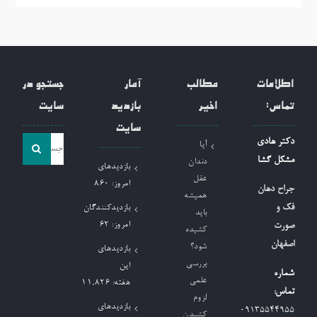
اطلاعات
مطالب
آمار
جستجو در
تماس:
اخیر
بازدید
سایت
سایت
جست
دکتر هادی
آیا
و
مشکل گشا
دندان
بازدیدهای
جو
عقل
امروز:
860
جراح دهان
همیشه
برای:
فک و
بازدیدکنندگان
باید
امروز:
62
صورت
کشیده
اصفهان
شود؟
بازدیدهای
بررسی
این
شماره
علمی
هفته:
11,826
تماس:
لزوم
بازدیدهای
09135544955
کشیدن