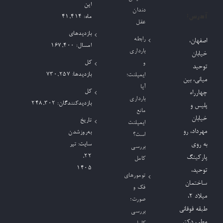
این
دندان
آدرس:
ماه:
41,414
عقل
بازدیدهای
رابطه
اصفهان،
امسال:
167,400
بارداری
خیابان
کل
و
توحید
بازدیدها:
730,257
ایمپلنت؛
میانی، بین
آیا
کل
چهارراه
بارداری
بازدیدکنند‌گان:
248,302
پلیس و
مانع
خیابان
تاریخ
ایمپلنت
مهرداد، رو
به‌روزشدن
است؟
به روی
سایت:
تیر
بررسی
۲۲,
پارکینگ
کامل
۱۴۰۵
توحید،
تومورهای
ساختمان
فک و
میلاد ٢،
صورت؛
طبقه فوقانی
بررسی
مطب دکتر