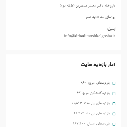
داروخانه دکتر معمار منتظرین (طبقه دوم)
روزهاي سه شنبه عصر
ایمیل:
info@drhadimoshkelgosha.ir
آمار بازدید سایت
بازدیدهای امروز:
860
بازدیدکنندگان امروز:
62
بازدیدهای این هفته:
11,826
بازدیدهای این ماه:
41,414
بازدیدهای امسال:
167,400