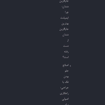
جایگزین
دندان؛
چرا
ایمپلنت
بهترین
جایگزین
دندان
از
دست
رفته
است؟
اصلاح
جلو
بودن
فک با
جراحی؛
راهکاری
اصولی
برای