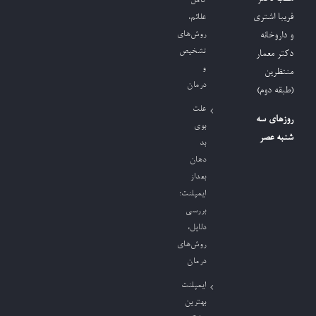
کامل
فریبا اشتری
علائم،
روش‌های
و داروخانه
تشخیص
دکتر معمار
و
منتظرین
درمان
(طبقه دوم)
علت
روزهای سه
بوی
شنبه عصر
بد
دهان
بعداز
ایمپلنت؛
بررسی
دلایل،
روش‌های
درمان
ایمپلنت
بهترین