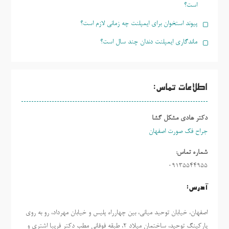
است؟
پیوند استخوان برای ایمپلنت چه زمانی لازم است؟
ماندگاری ایمپلنت دندان چند سال است؟
اطلاعات تماس:
دکتر هادی مشکل گشا
جراح فک صورت اصفهان
شماره تماس:
09135544955
آدرس:
اصفهان، خیابان توحید میانی، بین چهارراه پلیس و خیابان مهرداد، رو به روی
پارکینگ توحید، ساختمان میلاد ٢، طبقه فوقانی مطب دکتر فریبا اشتری و