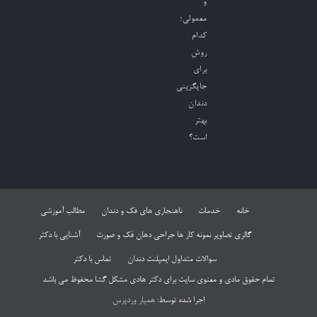
و
معمولی؛
کدام
روش
برای
جایگزینی
دندان
بهتر
است؟
خانه
خدمات
ناهنجاری های فک و دندان
مطالب آموزشی
گالری تصاویر نمونه کار ها جراحی دهان فک و صورت
آشنایی با دکتر
سوالات متداول ایمپلنت دندان
تماس با دکتر
تمام حقوق مادی و معنوی سایت برای دکتر هادی مشکل گشا محفوظ می باشد
اجرا شده توسط:
همیار وردپرس