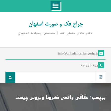
Ski
t
جراح فک و صورت اصفهان
conten
دکتر هادی مشکل گشا | متخصص ايمپلنت اصفهان
info@drhadimoshkelgosha.ir
09135544955
جست
و
اینستاگرام
جو
برای:
برچسب:
حقاقی واقعی کرونا ویروس چیست