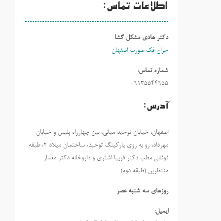
اطلاعات تماس:
دکتر هادی مشکل گشا
جراح فک صورت اصفهان
شماره تماس:
09135544955
آدرس:
اصفهان، خیابان توحید میانی، بین چهارراه پلیس و خیابان
مهرداد، رو به روی پارکینگ توحید، ساختمان میلاد ٢، طبقه
فوقانی مطب دکتر فریبا اشتری و داروخانه دکتر معمار
منتظرین (طبقه دوم)
روزهاي سه شنبه عصر
ایمیل: