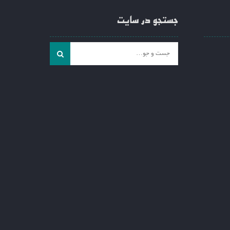
جستجو در سایت
جست
و
جو
برای: