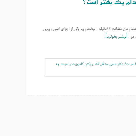
ام یک بهتر است؟
متخصص ایمپلنت اصفهان | دکتر هادی مشکل گشا | drhadimoshkelgosha.ir مدت زمان مطالعه: 12دقیقه لبخند زیبا یکی از اجزای اصلی زیبایی
. در
بیشتر بخوانید
ا لمینت؟
,
دکتر هادی مشکل گشا
,
روکش کامپوزیت و لمینت چه