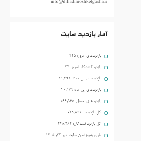
info@drhadimoshkelgosha.ir
آمار بازدید سایت
بازدیدهای امروز:
425
بازدیدکنندگان امروز:
24
بازدیدهای این هفته:
11,391
بازدیدهای این ماه:
40,979
بازدیدهای امسال:
166,965
کل بازدیدها:
729,822
کل بازدیدکنند‌گان:
248,264
تاریخ به‌روزشدن سایت:
تیر ۲۲, ۱۴۰۵