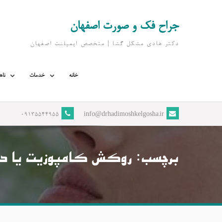
Ski
t
جراح فک و صورت اصفهان
conten
دکتر هادی مشکل گشا | متخصص ايمپلنت اصفهان
خانه
خدمات
ناه
09135544955
info@drhadimoshkelgosha.ir
برچسب:
روکش کامپوزیت یا د