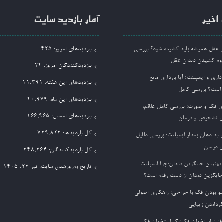
اخیر
آمار بازدید سایت
ان عقل همیشه باید کشیده شود؟ بررسی
بازدیدهای امروز:
425
وم کشیدن دندان عقل
بازدیدکنندگان امروز:
24
داری و ایمپلنت؛ آیا بارداری مانع
بازدیدهای این هفته:
11,391
 است؟ بررسی کامل
بازدیدهای این ماه:
40,979
ی فک و صورت؛ بررسی کامل علائم،
بازدیدهای امسال:
166,965
 تشخیص و درمان
کل بازدیدها:
729,822
بد دهان بعداز ایمپلنت؛ بررسی دلایل،
 درمان
کل بازدیدکنند‌گان:
248,264
بهترین جایگزین دندان؛چرا ایمپلنت
تاریخ به‌روزشدن سایت:
تیر ۲۲, ۱۴۰۵
جایگزین دندان از دست رفته است؟
لو بودن فک با جراحی؛ راهکاری اصولی
گرداندن زیبایی
فتن استخوان فک؛اگر استخوان فک