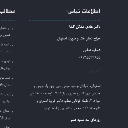
اطلاعات تماس:
مطالب 
دکتر هادی مشکل گشا
آیا دند
علمی لز
جراح دهان فک و صورت اصفهان
رابطه بار
شماره تماس:
ایمپلنت
09135544955
تومورها
روش‌های
آدرس:
علت بوی 
روش‌های
اصفهان، خیابان توحید میانی، بین چهارراه پلیس و
خیابان مهرداد، رو به روی پارکینگ توحید، ساختمان
ایمپلنت 
میلاد ٢، طبقه فوقانی مطب دکتر فریبا اشتری و
بهترین 
داروخانه دکتر معمار منتظرین (طبقه دوم)
اصلاح ج
برای باز
روزهای سه شنبه عصر
تحلیل ر