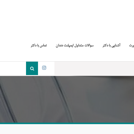
ورت
آشنایی با دکتر
سوالات متداول ایمپلنت دندان
تماس با دکتر
جست
و
اینستاگرام
جو
برای: