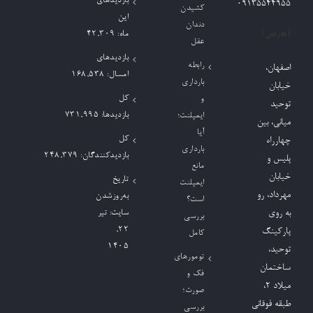
بازدیدهای
09135544955
کشیدن
این
دندان
آدرس:
ماه:
42,309
عقل
بازدیدهای
رابطه
اصفهان،
امسال:
168,538
بارداری
خیابان
کل
و
توحید
بازدیدها:
731,995
ایمپلنت؛
میانی، بین
آیا
کل
چهارراه
بارداری
بازدیدکنند‌گان:
248,379
پلیس و
مانع
خیابان
تاریخ
ایمپلنت
مهرداد، رو
به‌روزشدن
است؟
به روی
سایت:
تیر
بررسی
۲۲,
پارکینگ
کامل
۱۴۰۵
توحید،
تومورهای
ساختمان
فک و
میلاد ٢،
صورت؛
طبقه فوقانی
بررسی