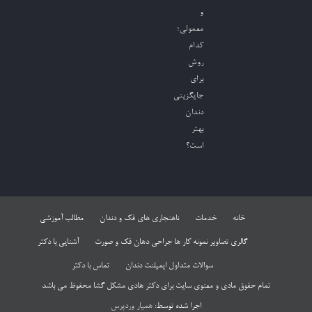
و
معمولی؛
کدام
روش
برای
جایگزینی
دندان
بهتر
است؟
خانه
خدمات
ناهنجاری های فک و دندان
مطالب آموزشی
گالری تصاویر نمونه کار ها جراحی دهان فک و صورت
آشنایی با دکتر
سوالات متداول ایمپلنت دندان
تماس با دکتر
تمام حقوق مادی و معنوی سایت برای دکتر هادی مشکل گشا محفوظ می باشد
اجرا شده توسط:
همیار وردپرس