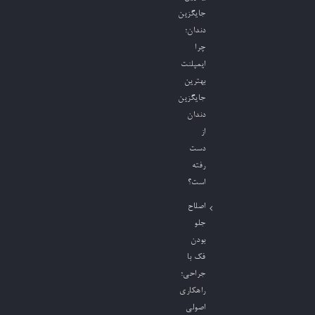
جایگزین
دندان؛
چرا
ایمپلنت
بهترین
جایگزین
دندان
از
دست
رفته
است؟
اصلاح
جلو
بودن
فک با
جراحی؛
راهکاری
اصولی