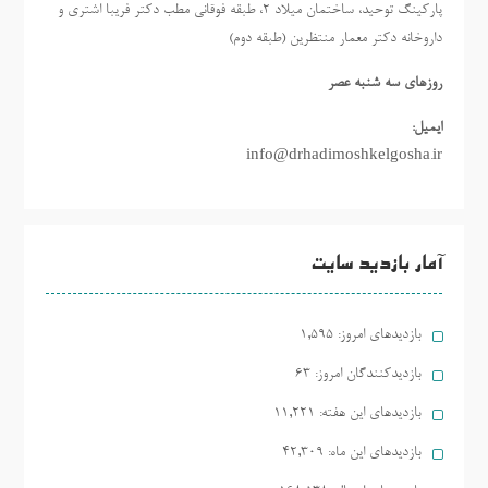
پارکینگ توحید، ساختمان میلاد ٢، طبقه فوقانی مطب دکتر فریبا اشتری و
داروخانه دکتر معمار منتظرین (طبقه دوم)
روزهاي سه شنبه عصر
ایمیل:
info@drhadimoshkelgosha.ir
آمار بازدید سایت
بازدیدهای امروز:
1,595
بازدیدکنندگان امروز:
63
بازدیدهای این هفته:
11,221
بازدیدهای این ماه:
42,309