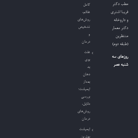
مطب دکتر
کامل
فریبا اشتری
علائم،
روش‌های
و داروخانه
تشخیص
دکتر معمار
و
منتظرین
درمان
(طبقه دوم)
علت
روزهای سه
بوی
شنبه عصر
بد
دهان
بعداز
ایمپلنت؛
بررسی
دلایل،
روش‌های
درمان
ایمپلنت
بهترین