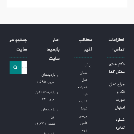
اطلاعات
مطالب
آمار
جستجو در
تماس:
اخیر
بازدید
سایت
سایت
جست
دکتر هادی
آیا
و
مشکل گشا
دندان
بازدیدهای
جو
عقل
امروز:
1,595
جراح دهان
همیشه
برای:
فک و
بازدیدکنندگان
باید
امروز:
63
صورت
کشیده
اصفهان
شود؟
بازدیدهای
بررسی
این
شماره
علمی
هفته:
11,221
تماس:
لزوم