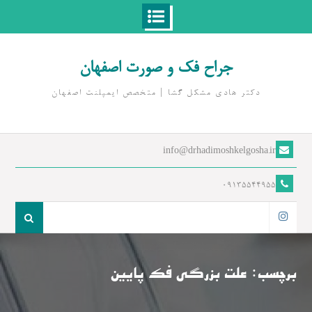
Ski
t
جراح فک و صورت اصفهان
conten
دکتر هادی مشکل گشا | متخصص ايمپلنت اصفهان
info@drhadimoshkelgosha.ir
09135544955
جست
و
اینستاگرام
جو
برای:
برچسب:
علت بزرگی فک پایین