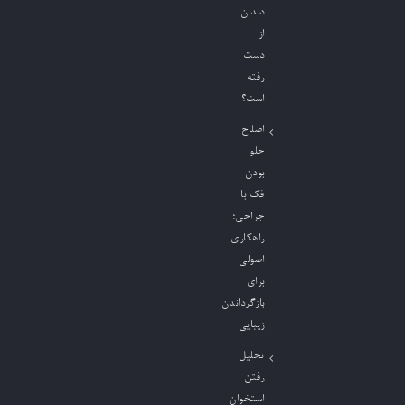
دندان
از
دست
رفته
است؟
اصلاح
جلو
بودن
فک با
جراحی؛
راهکاری
اصولی
برای
بازگرداندن
زیبایی
تحلیل
رفتن
استخوان