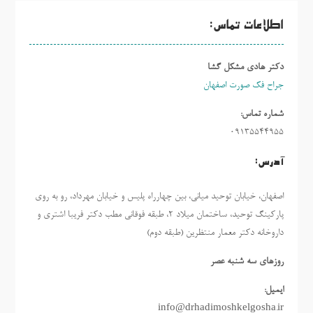
اطلاعات تماس:
دکتر هادی مشکل گشا
جراح فک صورت اصفهان
شماره تماس:
09135544955
آدرس:
اصفهان، خیابان توحید میانی، بین چهارراه پلیس و خیابان مهرداد، رو به روی
پارکینگ توحید، ساختمان میلاد ٢، طبقه فوقانی مطب دکتر فریبا اشتری و
داروخانه دکتر معمار منتظرین (طبقه دوم)
روزهاي سه شنبه عصر
ایمیل:
info@drhadimoshkelgosha.ir