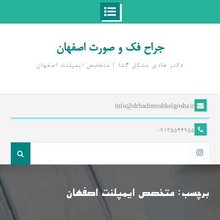
Ski
t
جراح فک و صورت اصفهان
conten
دکتر هادی مشکل گشا | متخصص ايمپلنت اصفهان
info@drhadimoshkelgosha.ir
09135544955
جست
و
اینستاگرام
جو
برای:
برچسب:
متخصص ايمپلنت اصفهان