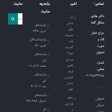
تماس:
اخیر
بازدید
سایت
سایت
جست
دکتر هادی
آیا
و
مشکل گشا
دندان
بازدیدهای
جو
عقل
امروز:
848
جراح دهان
همیشه
برای:
فک و
بازدیدکنندگان
باید
امروز:
51
صورت
کشیده
اصفهان
شود؟
بازدیدهای
بررسی
این
شماره
علمی
هفته:
11,814
تماس:
لزوم
بازدیدهای
09135544955
کشیدن
این
دندان
آدرس:
ماه:
41,402
عقل
بازدیدهای
رابطه
اصفهان،
امسال:
167,388
بارداری
خیابان
کل
و
توحید