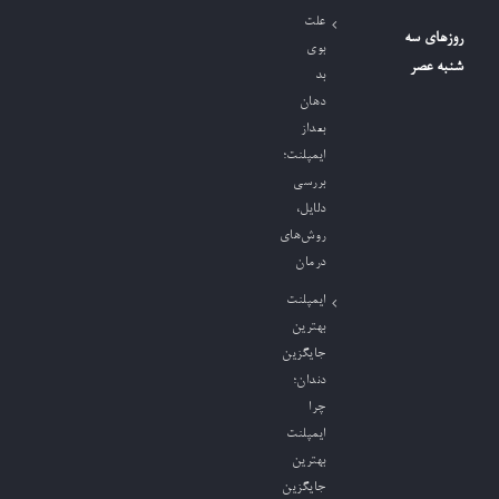
علت
روزهای سه
بوی
شنبه عصر
بد
دهان
بعداز
ایمپلنت؛
بررسی
دلایل،
روش‌های
درمان
ایمپلنت
بهترین
جایگزین
دندان؛
چرا
ایمپلنت
بهترین
جایگزین