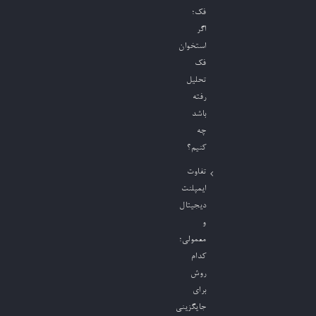
فک؛
اگر
استخوان
فک
تحلیل
رفته
باشد
چه
کنیم؟
تفاوت
ایمپلنت
دیجیتال
و
معمولی؛
کدام
روش
برای
جایگزینی