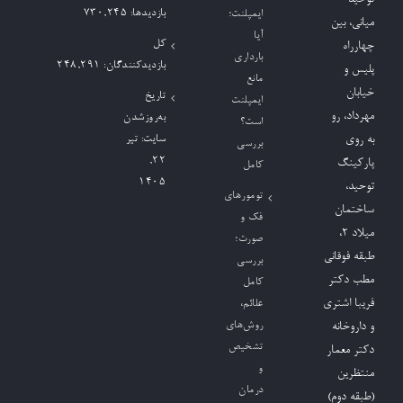
بازدیدها:
730,245
ایمپلنت؛
میانی، بین
آیا
کل
چهارراه
بارداری
بازدیدکنند‌گان:
248,291
پلیس و
مانع
خیابان
تاریخ
ایمپلنت
مهرداد، رو
به‌روزشدن
است؟
به روی
سایت:
تیر
بررسی
۲۲,
پارکینگ
کامل
۱۴۰۵
توحید،
تومورهای
ساختمان
فک و
میلاد ٢،
صورت؛
طبقه فوقانی
بررسی
مطب دکتر
کامل
فریبا اشتری
علائم،
روش‌های
و داروخانه
تشخیص
دکتر معمار
و
منتظرین
درمان
(طبقه دوم)