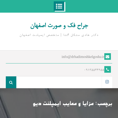
Ski
t
جراح فک و صورت اصفهان
conten
دکتر هادی مشکل گشا | متخصص ايمپلنت اصفهان
info@drhadimoshkelgosha.ir
09135544955
جست
و
اینستاگرام
جو
برای:
برچسب:
مزایا و معایب ایمپلنت دیو