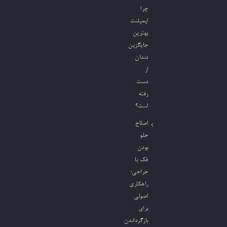
چرا
ایمپلنت
بهترین
جایگزین
دندان
از
دست
رفته
است؟
اصلاح
جلو
بودن
فک با
جراحی؛
راهکاری
اصولی
برای
بازگرداندن