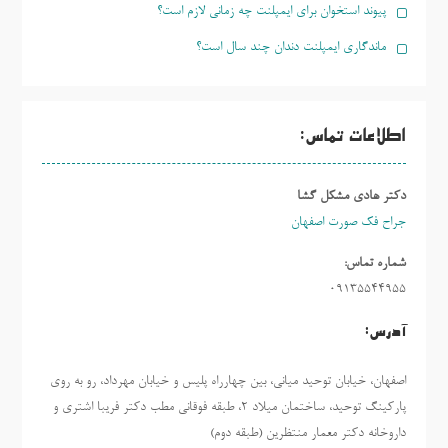
پیوند استخوان برای ایمپلنت چه زمانی لازم است؟
ماندگاری ایمپلنت دندان چند سال است؟
اطلاعات تماس:
دکتر هادی مشکل گشا
جراح فک صورت اصفهان
شماره تماس:
09135544955
آدرس:
اصفهان، خیابان توحید میانی، بین چهارراه پلیس و خیابان مهرداد، رو به روی
پارکینگ توحید، ساختمان میلاد ٢، طبقه فوقانی مطب دکتر فریبا اشتری و
داروخانه دکتر معمار منتظرین (طبقه دوم)