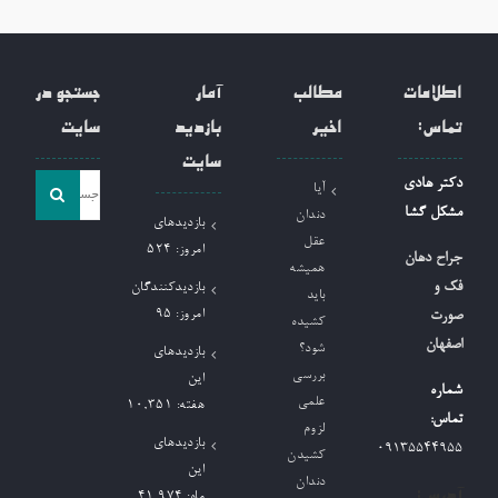
اطلاعات
مطالب
آمار
جستجو در
تماس:
اخیر
بازدید
سایت
سایت
جست
دکتر هادی
آیا
و
مشکل گشا
دندان
بازدیدهای
جو
عقل
امروز:
524
جراح دهان
همیشه
برای:
فک و
بازدیدکنندگان
باید
امروز:
95
صورت
کشیده
اصفهان
شود؟
بازدیدهای
بررسی
این
شماره
علمی
هفته:
10,351
تماس:
لزوم
بازدیدهای
09135544955
کشیدن
این
دندان
آدرس:
ماه:
41,974