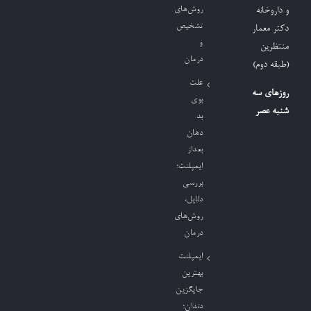
روش‌های
و داروخانه
تشخیص
دکتر معمار
و
منتظرین
درمان
(طبقه دوم)
علت
روزهای سه
بوی
شنبه عصر
بد
دهان
بعداز
ایمپلنت؛
بررسی
دلایل،
روش‌های
درمان
ایمپلنت
بهترین
جایگزین
دندان؛