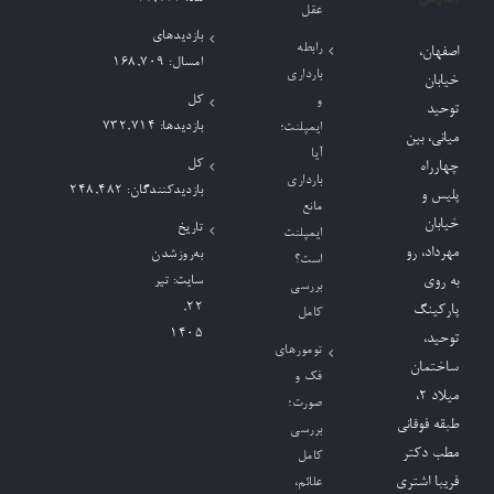
عقل
بازدیدهای
رابطه
اصفهان،
امسال:
168,709
بارداری
خیابان
کل
و
توحید
بازدیدها:
732,714
ایمپلنت؛
میانی، بین
آیا
کل
چهارراه
بارداری
بازدیدکنند‌گان:
248,482
پلیس و
مانع
خیابان
تاریخ
ایمپلنت
مهرداد، رو
به‌روزشدن
است؟
به روی
سایت:
تیر
بررسی
۲۲,
پارکینگ
کامل
۱۴۰۵
توحید،
تومورهای
ساختمان
فک و
میلاد ٢،
صورت؛
طبقه فوقانی
بررسی
مطب دکتر
کامل
فریبا اشتری
علائم،