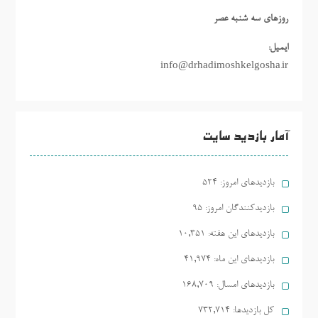
روزهاي سه شنبه عصر
ایمیل:
info@drhadimoshkelgosha.ir
آمار بازدید سایت
بازدیدهای امروز:
524
بازدیدکنندگان امروز:
95
بازدیدهای این هفته:
10,351
بازدیدهای این ماه:
41,974
بازدیدهای امسال:
168,709
کل بازدیدها:
732,714