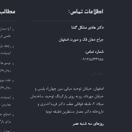
اطلاعات تماس:
مطالب 
دکتر هادی مشکل گشا
آیا دند
علمی لز
جراح دهان فک و صورت اصفهان
رابطه بار
شماره تماس:
ایمپلنت
09135544955
تومورها
روش‌های
آدرس:
علت بوی 
روش‌های
اصفهان، خیابان توحید میانی، بین چهارراه پلیس و
خیابان مهرداد، رو به روی پارکینگ توحید، ساختمان
ایمپلنت 
میلاد ٢، طبقه فوقانی مطب دکتر فریبا اشتری و
بهترین 
داروخانه دکتر معمار منتظرین (طبقه دوم)
اصلاح ج
برای باز
روزهای سه شنبه عصر
تحلیل ر