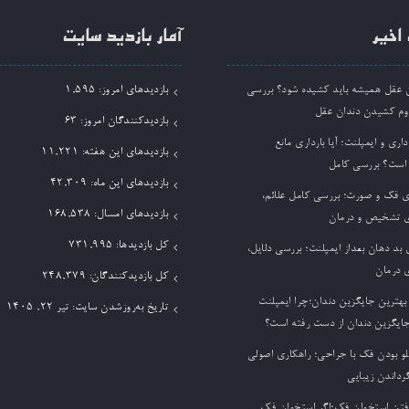
اخیر
آمار بازدید سایت
ان عقل همیشه باید کشیده شود؟ بررسی
بازدیدهای امروز:
1,595
وم کشیدن دندان عقل
بازدیدکنندگان امروز:
63
داری و ایمپلنت؛ آیا بارداری مانع
بازدیدهای این هفته:
11,221
 است؟ بررسی کامل
بازدیدهای این ماه:
42,309
ی فک و صورت؛ بررسی کامل علائم،
بازدیدهای امسال:
168,538
 تشخیص و درمان
کل بازدیدها:
731,995
بد دهان بعداز ایمپلنت؛ بررسی دلایل،
 درمان
کل بازدیدکنند‌گان:
248,379
بهترین جایگزین دندان؛چرا ایمپلنت
تاریخ به‌روزشدن سایت:
تیر ۲۲, ۱۴۰۵
جایگزین دندان از دست رفته است؟
لو بودن فک با جراحی؛ راهکاری اصولی
گرداندن زیبایی
فتن استخوان فک؛اگر استخوان فک