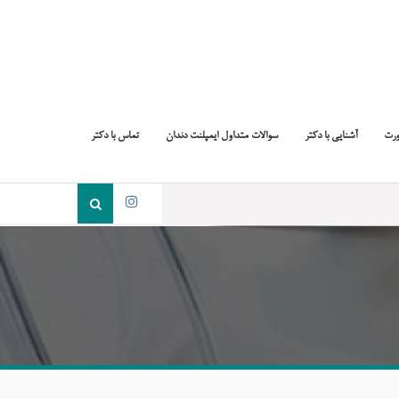
ورت
آشنایی با دکتر
سوالات متداول ایمپلنت دندان
تماس با دکتر
جست
و
اینستاگرام
جو
برای: