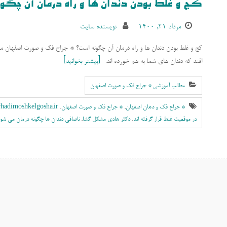
کج و غلط بودن دندان ها و راه درمان آن چگو
مرداد ۲۱, ۱۴۰۰
نویسنده سایت
افتد که دندان های شما به هم خورده اند.
بیشتر بخوانید
مطالب آموزشی * جراح فک و صورت اصفهان
* جراح فک و دهان اصفهان
,
* جراح فک و صورت اصفهان
,
rhadimoshkelgosha.ir
در موقعیت غلط قرار گرفته اند
,
دکتر هادی مشکل گشا
,
ناصافی دندان ها چگونه درمان می شو