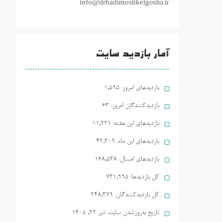
info@drhadimoshkelgosha.ir
آمار بازدید سایت
بازدیدهای امروز:
1,595
بازدیدکنندگان امروز:
63
بازدیدهای این هفته:
11,221
بازدیدهای این ماه:
42,309
بازدیدهای امسال:
168,538
کل بازدیدها:
731,995
کل بازدیدکنند‌گان:
248,379
تاریخ به‌روزشدن سایت:
تیر ۲۲, ۱۴۰۵