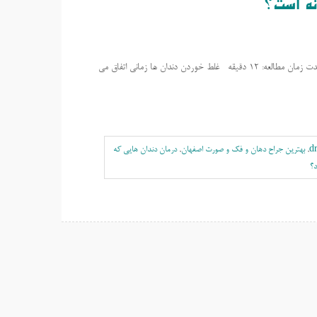
نه است؟
کج و غلط بودن دندان ها و راه درمان آن چگونه است؟ * جراح فک و صورت اصفهان مدت زمان مطالعه: 12 دقیقه غلط خوردن دندان ها زمانی اتفاق می
d
,
بهترين جراح دهان و فک و صورت اصفهان
,
درمان دندان هایی که
د؟