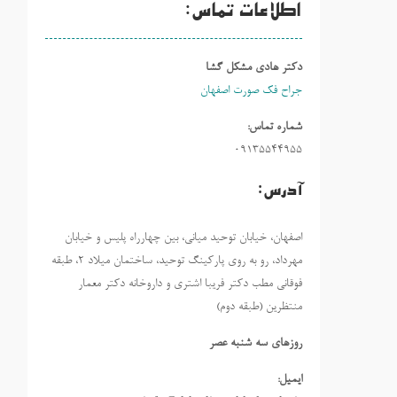
اطلاعات تماس:
دکتر هادی مشکل گشا
جراح فک صورت اصفهان
شماره تماس:
09135544955
آدرس:
اصفهان، خیابان توحید میانی، بین چهارراه پلیس و خیابان
مهرداد، رو به روی پارکینگ توحید، ساختمان میلاد ٢، طبقه
فوقانی مطب دکتر فریبا اشتری و داروخانه دکتر معمار
منتظرین (طبقه دوم)
روزهاي سه شنبه عصر
ایمیل: