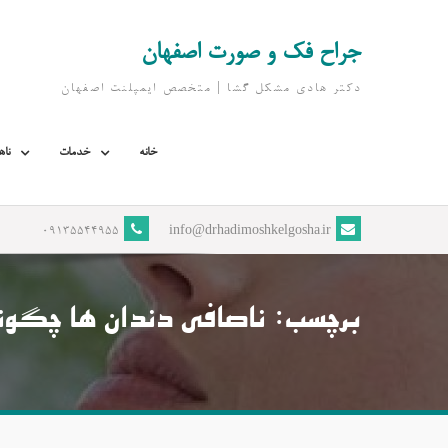
Ski
t
جراح فک و صورت اصفهان
conten
دکتر هادی مشکل گشا | متخصص ايمپلنت اصفهان
خانه
خدمات
ناه
09135544955
info@drhadimoshkelgosha.ir
برچسب:
ناصافی دندان ها چگون