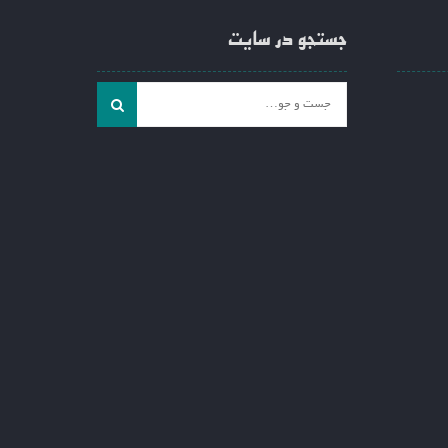
جستجو در سایت
جست
و
جو
برای: