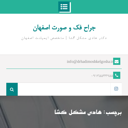
Ski
t
جراح فک و صورت اصفهان
conten
دکتر هادی مشکل گشا | متخصص ايمپلنت اصفهان
info@drhadimoshkelgosha.ir
09135544955
جست
و
اینستاگرام
جو
برای:
برچسب:
هادی مشکل کشا