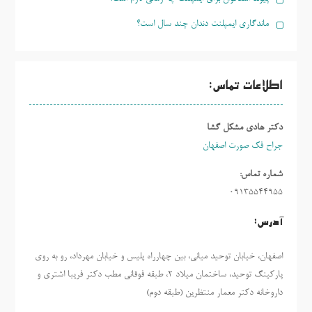
ماندگاری ایمپلنت دندان چند سال است؟
اطلاعات تماس:
دکتر هادی مشکل گشا
جراح فک صورت اصفهان
شماره تماس:
09135544955
آدرس:
اصفهان، خیابان توحید میانی، بین چهارراه پلیس و خیابان مهرداد، رو به روی
پارکینگ توحید، ساختمان میلاد ٢، طبقه فوقانی مطب دکتر فریبا اشتری و
داروخانه دکتر معمار منتظرین (طبقه دوم)