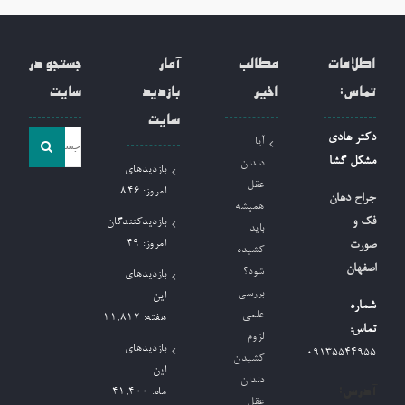
اطلاعات
مطالب
آمار
جستجو در
تماس:
اخیر
بازدید
سایت
سایت
جست
دکتر هادی
آیا
و
مشکل گشا
دندان
بازدیدهای
جو
عقل
امروز:
846
جراح دهان
همیشه
برای:
فک و
بازدیدکنندگان
باید
امروز:
49
صورت
کشیده
اصفهان
شود؟
بازدیدهای
بررسی
این
شماره
علمی
هفته:
11,812
تماس:
لزوم
بازدیدهای
09135544955
کشیدن
این
دندان
آدرس:
ماه:
41,400
عقل