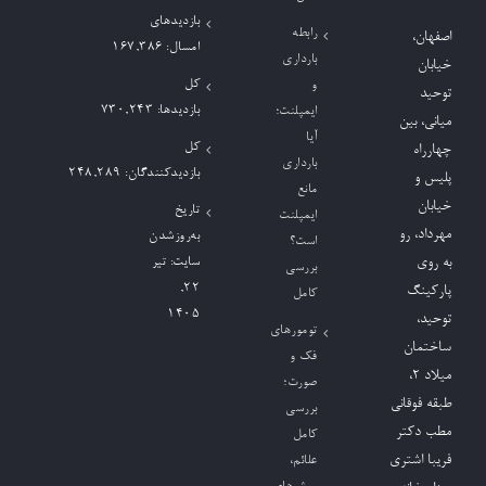
بازدیدهای
رابطه
اصفهان،
امسال:
167,386
بارداری
خیابان
کل
و
توحید
بازدیدها:
730,243
ایمپلنت؛
میانی، بین
آیا
کل
چهارراه
بارداری
بازدیدکنند‌گان:
248,289
پلیس و
مانع
خیابان
تاریخ
ایمپلنت
مهرداد، رو
به‌روزشدن
است؟
به روی
سایت:
تیر
بررسی
۲۲,
پارکینگ
کامل
۱۴۰۵
توحید،
تومورهای
ساختمان
فک و
میلاد ٢،
صورت؛
طبقه فوقانی
بررسی
مطب دکتر
کامل
فریبا اشتری
علائم،