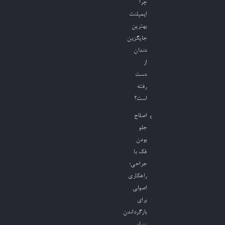
چرا
ایمپلنت
بهترین
جایگزین
دندان
از
دست
رفته
است؟
اصلاح
جلو
بودن
فک با
جراحی؛
راهکاری
اصولی
برای
بازگرداندن
زیبایی