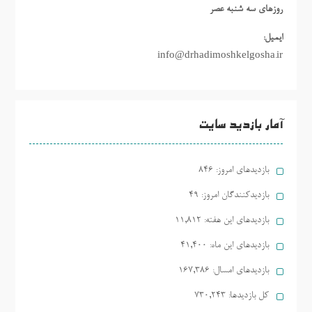
روزهاي سه شنبه عصر
ایمیل:
info@drhadimoshkelgosha.ir
آمار بازدید سایت
بازدیدهای امروز:
846
بازدیدکنندگان امروز:
49
بازدیدهای این هفته:
11,812
بازدیدهای این ماه:
41,400
بازدیدهای امسال:
167,386
کل بازدیدها:
730,243