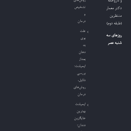
روش‌های
و داروخانه
تشخیص
دکتر معمار
و
منتظرین
درمان
(طبقه دوم)
علت
روزهای سه
بوی
شنبه عصر
بد
دهان
بعداز
ایمپلنت؛
بررسی
دلایل،
روش‌های
درمان
ایمپلنت
بهترین
جایگزین
دندان؛