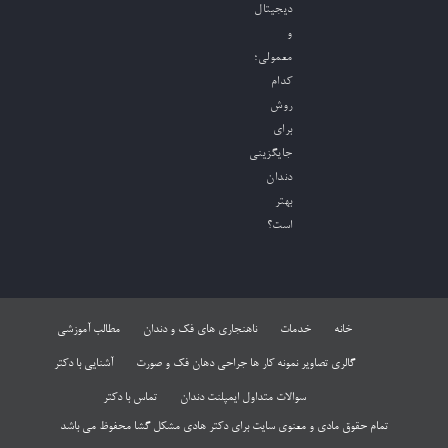
دیجیتال
و
معمولی؛
کدام
روش
برای
جایگزینی
دندان
بهتر
است؟
خانه
خدمات
ناهنجاری های فک و دندان
مطالب آموزشی
گالری تصاویر نمونه کار ها جراحی دهان فک و صورت
آشنایی با دکتر
سوالات متداول ایمپلنت دندان
تماس با دکتر
تمام حقوق مادی و معنوی سایت برای دکتر هادی مشکل گشا محفوظ می باشد