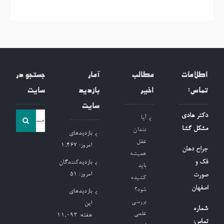
اطلاعات
مطالب
آمار
جستجو در
تماس:
اخیر
بازدید
سایت
سایت
جست
دکتر هادی
آیا
و
مشکل گشا
دندان
بازدیدهای
جو
عقل
امروز:
1,467
جراح دهان
همیشه
برای:
فک و
بازدیدکنندگان
باید
امروز:
51
صورت
کشیده
اصفهان
شود؟
بازدیدهای
بررسی
این
شماره
علمی
هفته:
11,093
تماس: