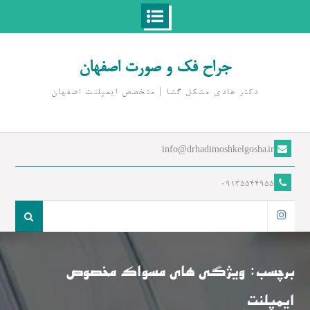
Ski
t
جراح فک و صورت اصفهان
conten
دکتر هادی مشکل گشا | متخصص ايمپلنت اصفهان
info@drhadimoshkelgosha.ir
09135544955
جست
و
اینستاگرام
جو
برای:
برچسب:
ویژگی های مسواک مخصوص
ایمپلنت