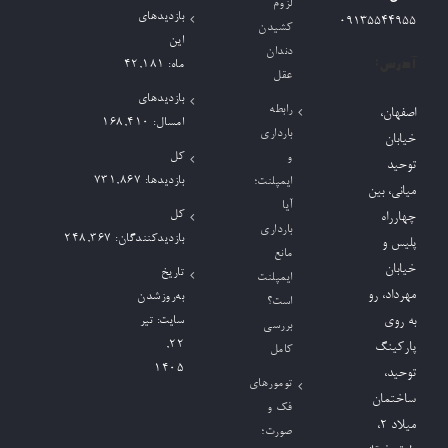
لزوم
بازدیدهای
09135544955
کشیدن
این
دندان
آدرس:
ماه:
42,181
عقل
بازدیدهای
رابطه
اصفهان،
امسال:
168,410
بارداری
خیابان
کل
و
توحید
بازدیدها:
731,867
ایمپلنت؛
میانی، بین
آیا
کل
چهارراه
بارداری
بازدیدکنند‌گان:
248,367
پلیس و
مانع
خیابان
تاریخ
ایمپلنت
مهرداد، رو
به‌روزشدن
است؟
به روی
سایت:
تیر
بررسی
۲۲,
پارکینگ
کامل
۱۴۰۵
توحید،
تومورهای
ساختمان
فک و
میلاد ٢،
صورت؛