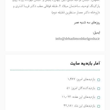
پارکینگ توحید، ساختمان میلاد ٢، طبقه فوقانی مطب دکتر فریبا اشتری و
داروخانه دکتر معمار منتظرین (طبقه دوم)
روزهاي سه شنبه عصر
ایمیل:
info@drhadimoshkelgosha.ir
آمار بازدید سایت
بازدیدهای امروز:
1,467
بازدیدکنندگان امروز:
51
بازدیدهای این هفته:
11,093
بازدیدهای این ماه:
42,181