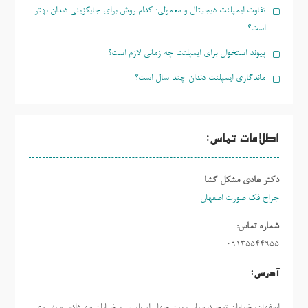
تفاوت ایمپلنت دیجیتال و معمولی؛ کدام روش برای جایگزینی دندان بهتر
است؟
پیوند استخوان برای ایمپلنت چه زمانی لازم است؟
ماندگاری ایمپلنت دندان چند سال است؟
اطلاعات تماس:
دکتر هادی مشکل گشا
جراح فک صورت اصفهان
شماره تماس:
09135544955
آدرس:
اصفهان، خیابان توحید میانی، بین چهارراه پلیس و خیابان مهرداد، رو به روی