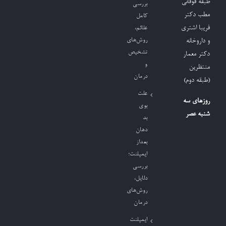
طبقه فوقانی
بررسی
مطب دکتر
کامل
فریبا اشتری
علائم،
روش‌های
و داروخانه
تشخیص
دکتر معمار
و
منتظرین
درمان
(طبقه دوم)
علت
روزهای سه
بوی
شنبه عصر
بد
دهان
بعداز
ایمپلنت؛
بررسی
دلایل،
روش‌های
درمان
ایمپلنت