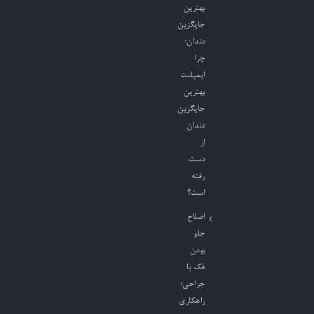
بهترین
جایگزین
دندان؛
چرا
ایمپلنت
بهترین
جایگزین
دندان
از
دست
رفته
است؟
اصلاح
جلو
بودن
فک با
جراحی؛
راهکاری