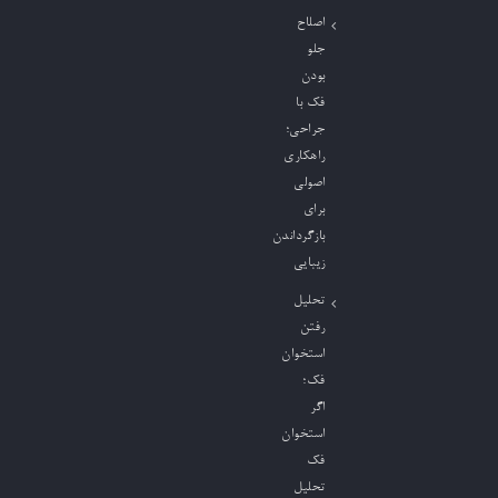
اصلاح
جلو
بودن
فک با
جراحی؛
راهکاری
اصولی
برای
بازگرداندن
زیبایی
تحلیل
رفتن
استخوان
فک؛
اگر
استخوان
فک
تحلیل