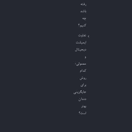
رفته
باشد
چه
کنیم؟
تفاوت
ایمپلنت
دیجیتال
و
معمولی؛
کدام
روش
برای
جایگزینی
دندان
بهتر
است؟