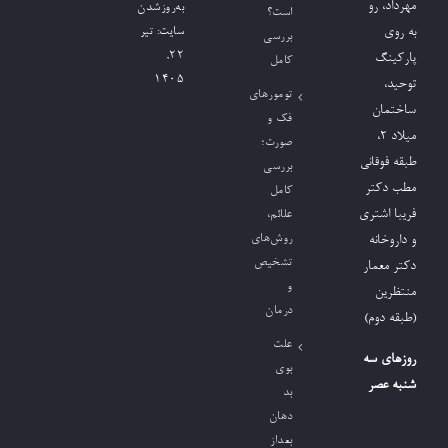
مهرداد، رو
به‌روزشدن
است؟
به روی
سایت:
تیر
بررسی
۲۲,
پارکینگ
کامل
۱۴۰۵
توحید،
تومورهای
ساختمان
فک و
میلاد ٢،
صورت؛
طبقه فوقانی
بررسی
مطب دکتر
کامل
فریبا اشتری
علائم،
روش‌های
و داروخانه
تشخیص
دکتر معمار
و
منتظرین
درمان
(طبقه دوم)
علت
روزهای سه
بوی
شنبه عصر
بد
دهان
بعداز