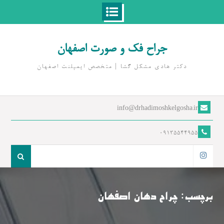
Ski
t
جراح فک و صورت اصفهان
conten
دکتر هادی مشکل گشا | متخصص ايمپلنت اصفهان
info@drhadimoshkelgosha.ir
09135544955
جست
و
اینستاگرام
جو
برای:
برچسب:
چراح دهان اصفهان