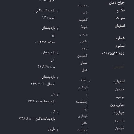
امروز:
518
جراح دهان
همیشه
برای:
فک و
بازدیدکنندگان
باید
امروز:
93
صورت
کشیده
اصفهان
شود؟
بازدیدهای
بررسی
این
شماره
علمی
هفته:
10,345
تماس:
لزوم
بازدیدهای
09135544955
کشیدن
این
دندان
آدرس:
ماه:
41,968
عقل
بازدیدهای
رابطه
اصفهان،
امسال:
168,703
بارداری
خیابان
کل
و
توحید
بازدیدها:
732,708
ایمپلنت؛
میانی، بین
آیا
کل
چهارراه
بارداری
بازدیدکنند‌گان:
248,480
پلیس و
مانع
خیابان
تاریخ
ایمپلنت