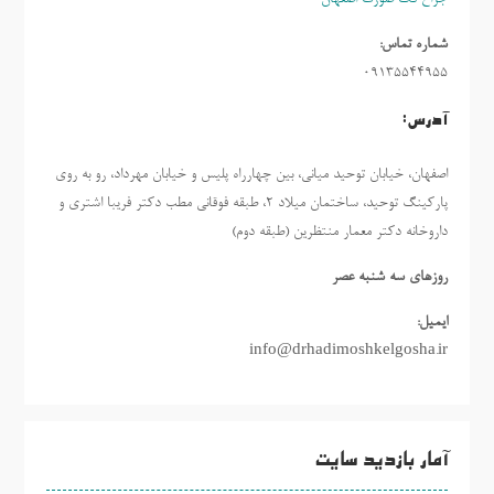
شماره تماس:
09135544955
آدرس:
اصفهان، خیابان توحید میانی، بین چهارراه پلیس و خیابان مهرداد، رو به روی
پارکینگ توحید، ساختمان میلاد ٢، طبقه فوقانی مطب دکتر فریبا اشتری و
داروخانه دکتر معمار منتظرین (طبقه دوم)
روزهاي سه شنبه عصر
ایمیل:
info@drhadimoshkelgosha.ir
آمار بازدید سایت