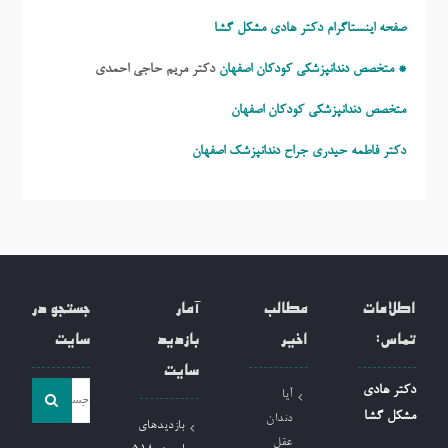
صفحه اینستاگرام دکتر هادی مشکل گشا
* متخصص دندانپزشکی کودکان اصفهان
دکتر مریم حاجی احمدی
متخصص دندانپزشکی کودکان اصفهان
دکتر فاطمه حیدری
جراح دندانپزشک اصفهان
اطلاعات
مطالب
آمار
جستجو در
تماس:
اخیر
بازدید
سایت
سایت
جست
دکتر هادی
آیا
و
مشکل گشا
دندان
بازدیدهای
جو
عقل