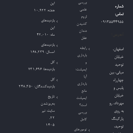
بررسی
این
شماره
علمی
هفته:
10,922
تماس:
لزوم
بازدیدهای
09135544955
کشیدن
این
دندان
آدرس:
ماه:
42,010
عقل
بازدیدهای
رابطه
اصفهان،
امسال:
168,239
بارداری
خیابان
کل
و
توحید
بازدیدها:
731,696
ایمپلنت؛
میانی، بین
آیا
کل
چهارراه
بارداری
بازدیدکنند‌گان:
248,350
پلیس و
مانع
خیابان
تاریخ
ایمپلنت
مهرداد، رو
به‌روزشدن
است؟
به روی
سایت:
تیر
بررسی
۲۲,
پارکینگ
کامل
۱۴۰۵
توحید،
تومورهای