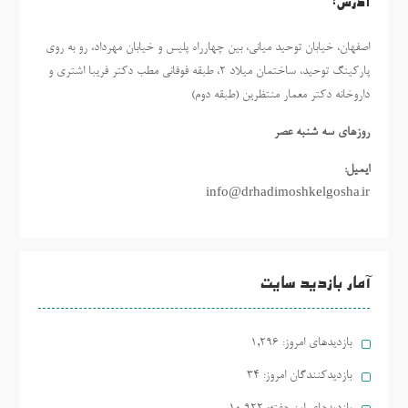
آدرس:
اصفهان، خیابان توحید میانی، بین چهارراه پلیس و خیابان مهرداد، رو به روی
پارکینگ توحید، ساختمان میلاد ٢، طبقه فوقانی مطب دکتر فریبا اشتری و
داروخانه دکتر معمار منتظرین (طبقه دوم)
روزهاي سه شنبه عصر
ایمیل:
info@drhadimoshkelgosha.ir
آمار بازدید سایت
بازدیدهای امروز:
1,296
بازدیدکنندگان امروز:
34