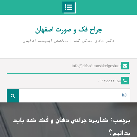
Ski
t
جراح فک و صورت اصفهان
conten
دکتر هادی مشکل گشا | متخصص ايمپلنت اصفهان
info@drhadimoshkelgosha.ir
09135544955
جست
و
اینستاگرام
جو
برای:
برچسب:
کاربرد جراحی دهان و فک که باید
بدانیم؟