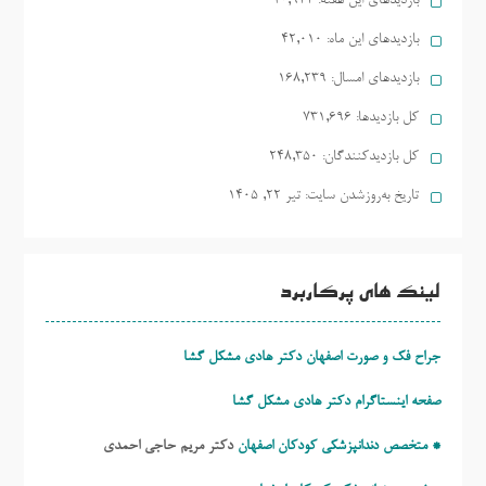
بازدیدهای این هفته:
10,922
بازدیدهای این ماه:
42,010
بازدیدهای امسال:
168,239
کل بازدیدها:
731,696
کل بازدیدکنند‌گان:
248,350
تاریخ به‌روزشدن سایت:
تیر ۲۲, ۱۴۰۵
لینک های پرکاربرد
جراح فک و صورت اصفهان دکتر هادی مشکل گشا
صفحه اینستاگرام دکتر هادی مشکل گشا
* متخصص دندانپزشکی کودکان اصفهان
دکتر مریم حاجی احمدی