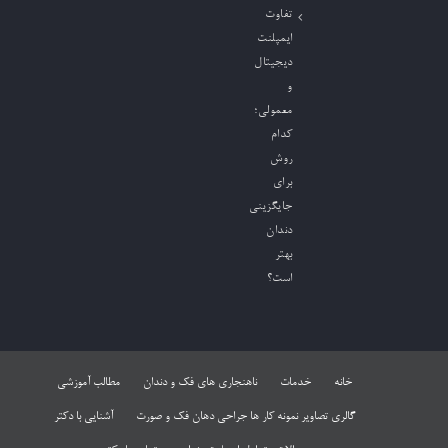
تفاوت
ایمپلنت
دیجیتال
و
معمولی؛
کدام
روش
برای
جایگزینی
دندان
بهتر
است؟
خانه
خدمات
ناهنجاری های فک و دندان
مطالب آموزشی
گالری تصاویر نمونه کار ها جراحی دهان فک و صورت
آشنایی با دکتر