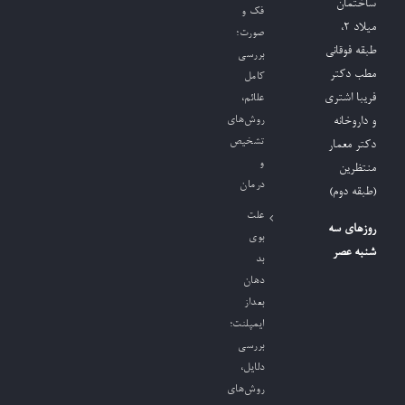
ساختمان
فک و
میلاد ٢،
صورت؛
طبقه فوقانی
بررسی
مطب دکتر
کامل
فریبا اشتری
علائم،
روش‌های
و داروخانه
تشخیص
دکتر معمار
و
منتظرین
درمان
(طبقه دوم)
علت
روزهای سه
بوی
شنبه عصر
بد
دهان
بعداز
ایمپلنت؛
بررسی
دلایل،
روش‌های