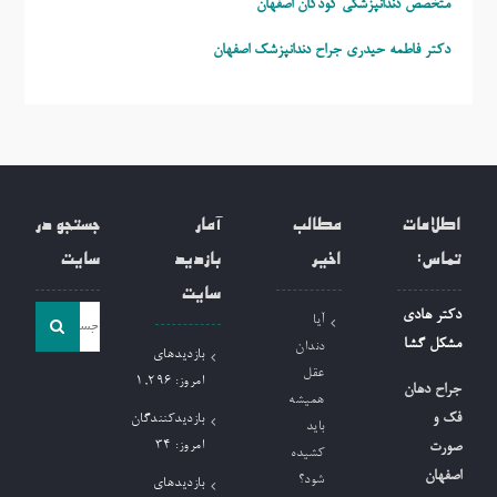
متخصص دندانپزشکی کودکان اصفهان
دکتر فاطمه حیدری
جراح دندانپزشک اصفهان
اطلاعات
مطالب
آمار
جستجو در
تماس:
اخیر
بازدید
سایت
سایت
جست
دکتر هادی
آیا
و
مشکل گشا
دندان
بازدیدهای
جو
عقل
امروز:
1,296
جراح دهان
همیشه
برای:
فک و
بازدیدکنندگان
باید
امروز:
34
صورت
کشیده
اصفهان
شود؟
بازدیدهای