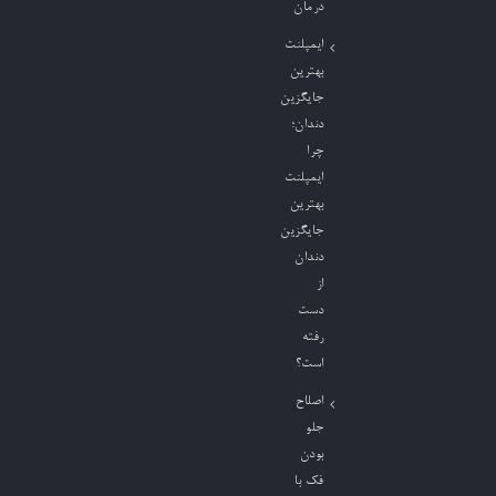
درمان
ایمپلنت
بهترین
جایگزین
دندان؛
چرا
ایمپلنت
بهترین
جایگزین
دندان
از
دست
رفته
است؟
اصلاح
جلو
بودن
فک با