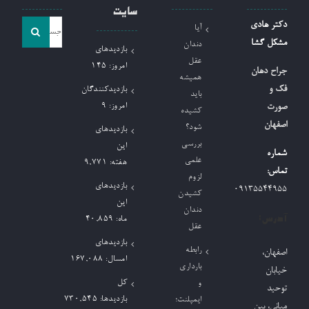
سایت
جست
دکتر هادی
آیا
و
مشکل گشا
دندان
بازدیدهای
جو
عقل
امروز:
145
جراح دهان
همیشه
برای:
فک و
بازدیدکنندگان
باید
امروز:
9
صورت
کشیده
اصفهان
شود؟
بازدیدهای
بررسی
این
شماره
علمی
هفته:
9,771
تماس:
لزوم
بازدیدهای
09135544955
کشیدن
این
دندان
آدرس:
ماه:
40,859
عقل
بازدیدهای
رابطه
اصفهان،
امسال:
167,088
بارداری
خیابان
کل
و
توحید
بازدیدها:
730,545
ایمپلنت؛
میانی، بین