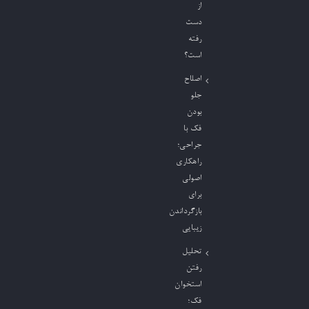
از
دست
رفته
است؟
اصلاح
جلو
بودن
فک با
جراحی؛
راهکاری
اصولی
برای
بازگرداندن
زیبایی
تحلیل
رفتن
استخوان
فک؛