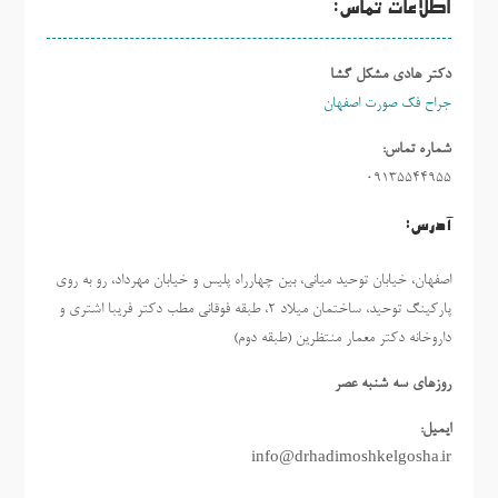
اطلاعات تماس:
دکتر هادی مشکل گشا
جراح فک صورت اصفهان
شماره تماس:
09135544955
آدرس:
اصفهان، خیابان توحید میانی، بین چهارراه پلیس و خیابان مهرداد، رو به روی
پارکینگ توحید، ساختمان میلاد ٢، طبقه فوقانی مطب دکتر فریبا اشتری و
داروخانه دکتر معمار منتظرین (طبقه دوم)
روزهاي سه شنبه عصر
ایمیل:
info@drhadimoshkelgosha.ir