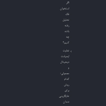
اگر
استخوان
فک
تحلیل
رفته
باشد
چه
کنیم؟
تفاوت
ایمپلنت
دیجیتال
و
معمولی؛
کدام
روش
برای
جایگزینی
دندان