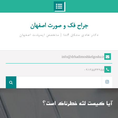
Ski
t
جراح فک و صورت اصفهان
conten
دکتر هادی مشکل گشا | متخصص ايمپلنت اصفهان
info@drhadimoshkelgosha.ir
09135544955
جست
و
اینستاگرام
جو
برای:
آیا کیست لثه خطرناک است؟