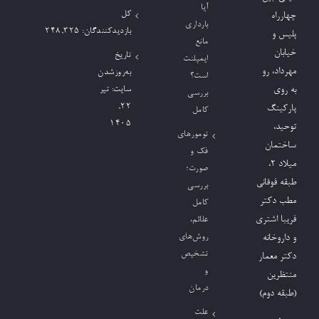
آیا
کل
چهارراه
بارداری
بازدیدکنند‌گان:
248,325
پلیس و
مانع
خیابان
تاریخ
ایمپلنت
مهرداد، رو
به‌روزشدن
است؟
به روی
سایت:
تیر
بررسی
۲۲,
پارکینگ
کامل
۱۴۰۵
توحید،
تومورهای
ساختمان
فک و
میلاد ٢،
صورت؛
طبقه فوقانی
بررسی
مطب دکتر
کامل
فریبا اشتری
علائم،
روش‌های
و داروخانه
تشخیص
دکتر معمار
و
منتظرین
درمان
(طبقه دوم)
علت