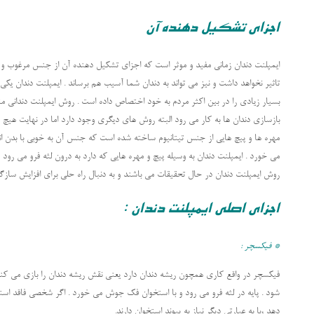
اجزای تشکیل دهنده آن
ایمپلنت دندان زمانی مفید و موثر است که اجزای تشکیل دهنده آن از جنس مرغوب و با
تاثیر نخواهد داشت و نیز می تواند به دندان شما آسیب هم برساند . ایمپلنت دندان یک
بسیار زیادی را در بین اکثر مردم به خود اختصاص داده است . روش ایمپلنت دندانی مت
بازسازی دندان ها به کار می رود البته روش های دیگری وجود دارد اما در نهایت هیچ ک
مهره ها و پیچ هایی از جنس تیتانیوم ساخته شده است که جنس آن به خوبی با بدن ان
می خورد . ایمپلنت دندان به وسیله پیچ و مهره هایی که دارد به درون لثه فرو می رو
روش ایمپلنت دندان در حال تحقیقات می باشند و به دنبال راه حلی برای افزایش سازگا
اجزای اصلی ایمپلنت دندان :
* فیکسچر :
فیکسچر در واقع کاری همچون ریشه دندان دارد یعنی نقش ریشه دندان را بازی می کند .
شود . پایه در لثه فرو می رود و با استخوان فک جوش می خورد . اگر شخصی فاقد استخ
دهد ،یا به عبارتی دیگر نیاز به پیوند استخوان دارند.