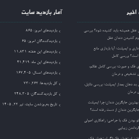
اخیر
آمار بازدید سایت
ان عقل همیشه باید کشیده شود؟ بررسی
بازدیدهای امروز:
865
وم کشیدن دندان عقل
بازدیدکنندگان امروز:
65
داری و ایمپلنت؛ آیا بارداری مانع
بازدیدهای این هفته:
11,831
 است؟ بررسی کامل
بازدیدهای این ماه:
41,419
ی فک و صورت؛ بررسی کامل علائم،
بازدیدهای امسال:
167,405
 تشخیص و درمان
کل بازدیدها:
730,262
بد دهان بعداز ایمپلنت؛ بررسی دلایل،
 درمان
کل بازدیدکنند‌گان:
248,305
بهترین جایگزین دندان؛چرا ایمپلنت
تاریخ به‌روزشدن سایت:
تیر ۲۲, ۱۴۰۵
جایگزین دندان از دست رفته است؟
لو بودن فک با جراحی؛ راهکاری اصولی
گرداندن زیبایی
فتن استخوان فک؛اگر استخوان فک