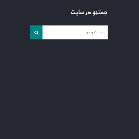
جستجو در سایت
جست
و
جو
برای: