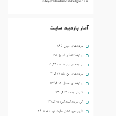
info@drhadimoshkelgosha.ir
آمار بازدید سایت
بازدیدهای امروز:
865
بازدیدکنندگان امروز:
65
بازدیدهای این هفته:
11,831
بازدیدهای این ماه:
41,419
بازدیدهای امسال:
167,405
کل بازدیدها:
730,262
کل بازدیدکنند‌گان:
248,305
تاریخ به‌روزشدن سایت:
تیر ۲۲, ۱۴۰۵