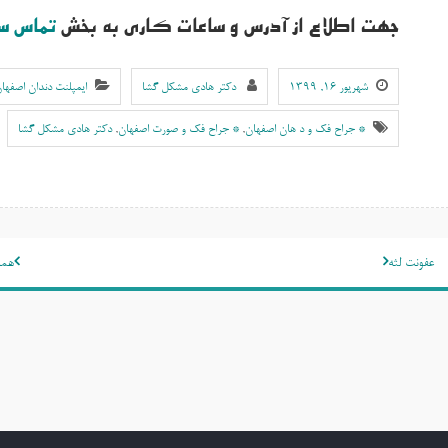
جهت اطلاع از آدرس و ساعات کاری به بخش
تماس س
شهریور ۱۶, ۱۳۹۹
دکتر هادی مشکل گشا
ایمپلنت دندان اصفها
* جراح فک و د هان اصفهان
,
* جراح فک و صورت اصفهان
,
دکتر هادی مشکل گشا
اهبری
عفونت لثه
همه
وشته