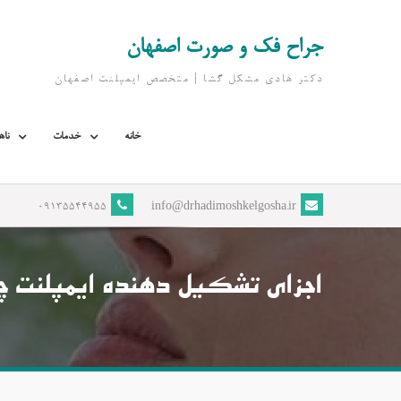
Ski
t
جراح فک و صورت اصفهان
conten
دکتر هادی مشکل گشا | متخصص ايمپلنت اصفهان
خانه
خدمات
ناه
09135544955
info@drhadimoshkelgosha.ir
اجزای تشکیل دهنده ایمپلنت 