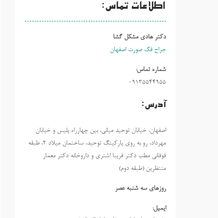
اطلاعات تماس:
دکتر هادی مشکل گشا
جراح فک صورت اصفهان
شماره تماس:
09135544955
آدرس:
اصفهان، خیابان توحید میانی، بین چهارراه پلیس و خیابان
مهرداد، رو به روی پارکینگ توحید، ساختمان میلاد ٢، طبقه
فوقانی مطب دکتر فریبا اشتری و داروخانه دکتر معمار
منتظرین (طبقه دوم)
روزهاي سه شنبه عصر
ایمیل: