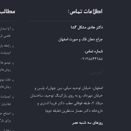
اطلاعات تماس:
مطالب 
دکتر هادی مشکل گشا
آیا دند
علمی لز
جراح دهان فک و صورت اصفهان
رابطه بار
شماره تماس:
ایمپلنت
09135544955
تومورها
روش‌های
آدرس:
علت بوی 
روش‌های
اصفهان، خیابان توحید میانی، بین چهارراه پلیس و
خیابان مهرداد، رو به روی پارکینگ توحید، ساختمان
ایمپلنت 
میلاد ٢، طبقه فوقانی مطب دکتر فریبا اشتری و
بهترین 
داروخانه دکتر معمار منتظرین (طبقه دوم)
اصلاح ج
برای باز
روزهای سه شنبه عصر
تحلیل ر