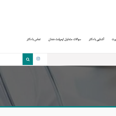
ورت
آشنایی با دکتر
سوالات متداول ایمپلنت دندان
تماس با دکتر
جست
و
اینستاگرام
جو
برای: