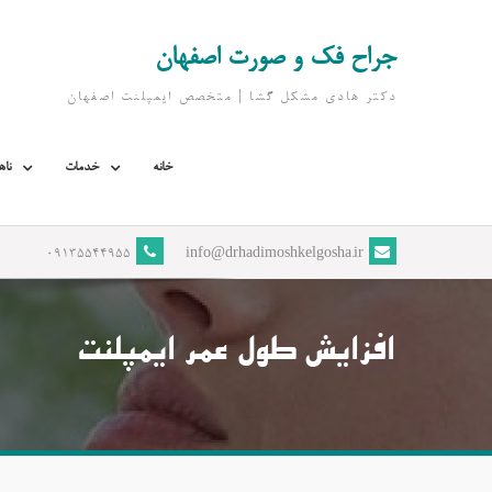
Ski
t
جراح فک و صورت اصفهان
conten
دکتر هادی مشکل گشا | متخصص ايمپلنت اصفهان
خانه
خدمات
ناه
09135544955
info@drhadimoshkelgosha.ir
افزایش طول عمر ایمپلنت