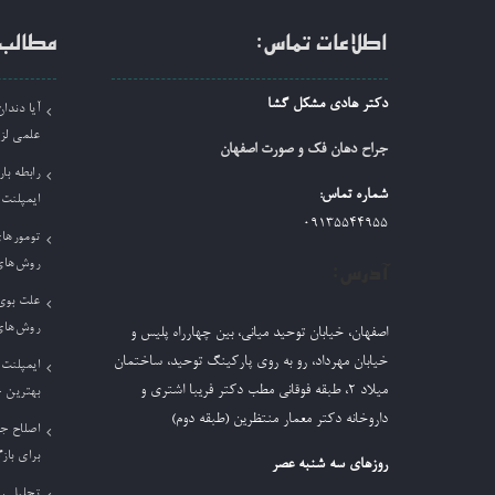
اطلاعات تماس:
مطالب 
دکتر هادی مشکل گشا
آیا دند
علمی لز
جراح دهان فک و صورت اصفهان
رابطه بار
شماره تماس:
ایمپلنت
09135544955
تومورها
روش‌های
آدرس:
علت بوی 
روش‌های
اصفهان، خیابان توحید میانی، بین چهارراه پلیس و
خیابان مهرداد، رو به روی پارکینگ توحید، ساختمان
ایمپلنت 
میلاد ٢، طبقه فوقانی مطب دکتر فریبا اشتری و
بهترین 
داروخانه دکتر معمار منتظرین (طبقه دوم)
اصلاح ج
برای باز
روزهای سه شنبه عصر
تحلیل ر