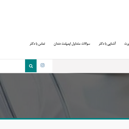
ورت
آشنایی با دکتر
سوالات متداول ایمپلنت دندان
تماس با دکتر
جست
و
اینستاگرام
جو
برای: