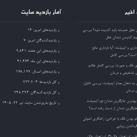
اخیر
آمار بازدید سایت
ان عقل همیشه باید کشیده شود؟ بررسی
بازدیدهای امروز:
14
وم کشیدن دندان عقل
بازدیدکنندگان امروز:
7
داری و ایمپلنت؛ آیا بارداری مانع
بازدیدهای این هفته:
9,841
 است؟ بررسی کامل
بازدیدهای این ماه:
41,464
ی فک و صورت؛ بررسی کامل علائم،
بازدیدهای امسال:
168,199
 تشخیص و درمان
کل بازدیدها:
732,204
بد دهان بعداز ایمپلنت؛ بررسی دلایل،
 درمان
کل بازدیدکنند‌گان:
248,394
بهترین جایگزین دندان؛چرا ایمپلنت
تاریخ به‌روزشدن سایت:
تیر ۲۲, ۱۴۰۵
جایگزین دندان از دست رفته است؟
لو بودن فک با جراحی؛ راهکاری اصولی
گرداندن زیبایی
فتن استخوان فک؛اگر استخوان فک