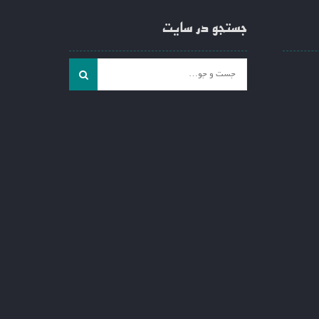
جستجو در سایت
جست
و
جو
برای: