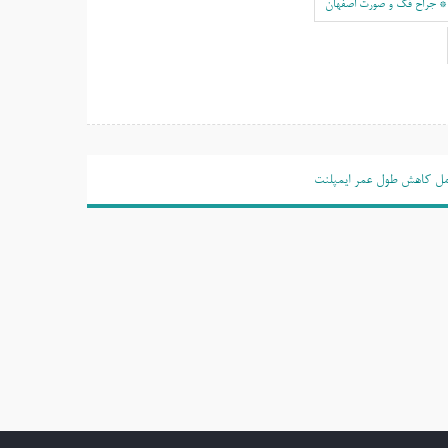
* جراح فک و صورت اصفهان
مل کاهش طول عمر ایمپلنت