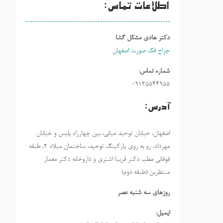
اطلاعات تماس:
دکتر هادی مشکل گشا
جراح فک صورت اصفهان
شماره تماس:
09135544955
آدرس:
اصفهان، خیابان توحید میانی، بین چهارراه پلیس و خیابان
مهرداد، رو به روی پارکینگ توحید، ساختمان میلاد ٢، طبقه
فوقانی مطب دکتر فریبا اشتری و داروخانه دکتر معمار
منتظرین (طبقه دوم)
روزهاي سه شنبه عصر
ایمیل: