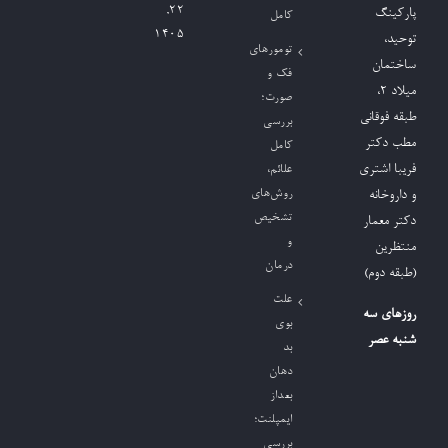
۲۲,
پارکینگ
کامل
۱۴۰۵
توحید،
تومورهای
ساختمان
فک و
میلاد ٢،
صورت؛
طبقه فوقانی
بررسی
مطب دکتر
کامل
فریبا اشتری
علائم،
روش‌های
و داروخانه
تشخیص
دکتر معمار
و
منتظرین
درمان
(طبقه دوم)
علت
روزهای سه
بوی
شنبه عصر
بد
دهان
بعداز
ایمپلنت؛
بررسی