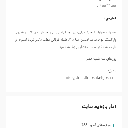
09135544955
آدرس:
اصفهان، خیابان توحید میانی، بین چهارراه پلیس و خیابان مهرداد، رو به روی
پارکینگ توحید، ساختمان میلاد ٢، طبقه فوقانی مطب دکتر فریبا اشتری و
داروخانه دکتر معمار منتظرین (طبقه دوم)
روزهاي سه شنبه عصر
ایمیل:
info@drhadimoshkelgosha.ir
آمار بازدید سایت
بازدیدهای امروز:
466