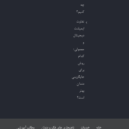
چه
کنیم؟
تفاوت
ایمپلنت
دیجیتال
و
معمولی؛
کدام
روش
برای
جایگزینی
دندان
بهتر
است؟
خانه
خدمات
ناهنجاری های فک و دندان
مطالب آموزشی