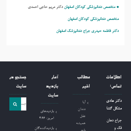
* متخصص دندانپزشکی کودکان اصفهان
دکتر مریم حاجی احمدی
متخصص دندانپزشکی کودکان اصفهان
دکتر فاطمه حیدری
جراح دندانپزشک اصفهان
اطلاعات
مطالب
آمار
جستجو در
تماس:
اخیر
بازدید
سایت
سایت
جست
دکتر هادی
آیا
و
مشکل گشا
دندان
بازدیدهای
جو
عقل
امروز:
466
جراح دهان
همیشه
برای:
فک و
بازدیدکنندگان
باید