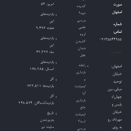
امروز:
54
صورت
کشیده
اصفهان
شود؟
بازدیدهای
بررسی
این
شماره
علمی
هفته:
9,496
تماس:
لزوم
بازدیدهای
09135544955
کشیدن
این
دندان
آدرس:
ماه:
42,327
عقل
بازدیدهای
رابطه
اصفهان،
امسال:
168,285
بارداری
خیابان
کل
و
توحید
بازدیدها:
733,511
ایمپلنت؛
میانی، بین
آیا
کل
چهارراه
بارداری
بازدیدکنند‌گان:
248,574
پلیس و
مانع
خیابان
تاریخ
ایمپلنت
مهرداد، رو
به‌روزشدن
است؟
به روی
سایت:
تیر
بررسی