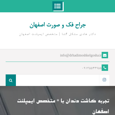
Ski
t
جراح فک و صورت اصفهان
conten
دکتر هادی مشکل گشا | متخصص ايمپلنت اصفهان
info@drhadimoshkelgosha.ir
09135544955
جست
و
اینستاگرام
جو
برای:
تجربه کاشت دندان با * متخصص ایمپلنت
اصفهان