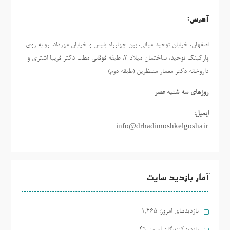
آدرس:
اصفهان، خیابان توحید میانی، بین چهارراه پلیس و خیابان مهرداد، رو به روی
پارکینگ توحید، ساختمان میلاد ٢، طبقه فوقانی مطب دکتر فریبا اشتری و
داروخانه دکتر معمار منتظرین (طبقه دوم)
روزهاي سه شنبه عصر
ایمیل:
info@drhadimoshkelgosha.ir
آمار بازدید سایت
بازدیدهای امروز:
1,465
بازدیدکنندگان امروز:
49