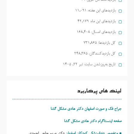
بازدیدهای این هفته:
11,091
بازدیدهای این ماه:
42,179
بازدیدهای امسال:
168,408
کل بازدیدها:
731,865
کل بازدیدکنند‌گان:
248,365
تاریخ به‌روزشدن سایت:
تیر ۲۲, ۱۴۰۵
لینک های پرکاربرد
جراح فک و صورت اصفهان دکتر هادی مشکل گشا
صفحه اینستاگرام دکتر هادی مشکل گشا
* متخصص دندانپزشکی کودکان اصفهان
دکتر مریم حاجی احمدی