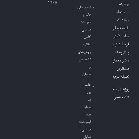
۱۴۰۵
توحید،
تومورهای
ساختمان
فک و
میلاد ٢،
صورت؛
طبقه فوقانی
بررسی
مطب دکتر
کامل
فریبا اشتری
علائم،
روش‌های
و داروخانه
تشخیص
دکتر معمار
و
منتظرین
درمان
(طبقه دوم)
علت
روزهای سه
بوی
شنبه عصر
بد
دهان
بعداز
ایمپلنت؛
بررسی
دلایل،