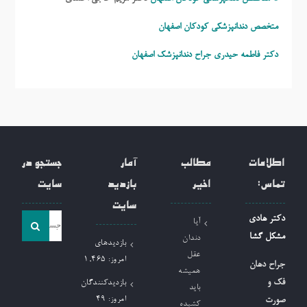
متخصص دندانپزشکی کودکان اصفهان
دکتر فاطمه حیدری
جراح دندانپزشک اصفهان
اطلاعات
مطالب
آمار
جستجو در
تماس:
اخیر
بازدید
سایت
سایت
جست
دکتر هادی
آیا
و
مشکل گشا
دندان
بازدیدهای
جو
عقل
امروز:
1,465
جراح دهان
همیشه
برای:
فک و
بازدیدکنندگان
باید
امروز:
49
صورت
کشیده