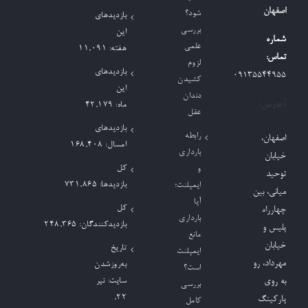
اصفهان
شود؟
بازدیدهای
بررسی
این
شماره
علمی
هفته:
11,091
تماس:
لزوم
بازدیدهای
09135544955
کشیدن
این
دندان
آدرس:
ماه:
42,179
عقل
بازدیدهای
رابطه
اصفهان،
امسال:
168,408
بارداری
خیابان
کل
و
توحید
بازدیدها:
731,865
ایمپلنت؛
میانی، بین
آیا
کل
چهارراه
بارداری
بازدیدکنند‌گان:
248,365
پلیس و
مانع
خیابان
تاریخ
ایمپلنت
مهرداد، رو
به‌روزشدن
است؟
به روی
سایت:
تیر
بررسی
۲۲,
پارکینگ
کامل