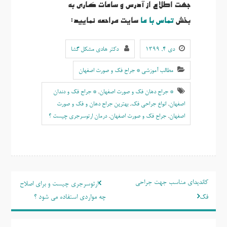
جهت اطلاع از آدرس و ساعات کاری به
بخش
تماس با ما
سایت مراحعه نمایید:
دی ۴, ۱۳۹۹
دکتر هادی مشکل گشا
مطالب آموزشی * جراح فک و صورت اصفهان
* جراح دهان فک و صورت اصفهان
,
* جراح فک و دندان
اصفهان
,
انواع جراحی فک
,
بهترين جراح دهان و فک و صورت
اصفهان
,
جراح فک و صورت اصفهان
,
درمان ارتوسرجری چیست ؟
راهبری
کاندیدای مناسب جهت جراحی
ارتوسرجری چیست و برای اصلاح
نوشته
فک
چه مواردی استفاده می شود ؟