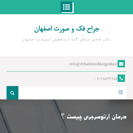
Ski
t
جراح فک و صورت اصفهان
conten
دکتر هادی مشکل گشا | متخصص ايمپلنت اصفهان
info@drhadimoshkelgosha.ir
09135544955
جست
و
اینستاگرام
جو
برای:
درمان ارتوسرجری چیست ؟