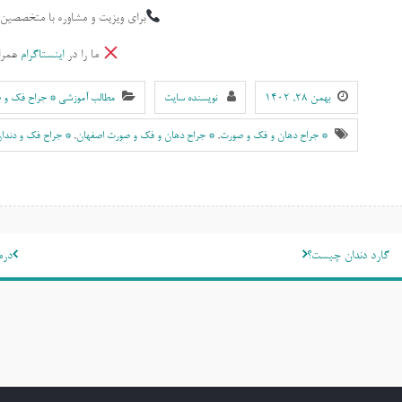
برای ویزیت و مشاوره با متخصصین 
ما را در
اینستاگرام
همرا
بهمن ۲۸, ۱۴۰۲
نویسنده سایت
مطالب آموزشی * جراح فک و 
* جراح دهان و فک و صورت
,
* جراح دهان و فک و صورت اصفهان
,
* جراح فک و دندا
اهبری
گارد دندان چیست؟
درم
وشته