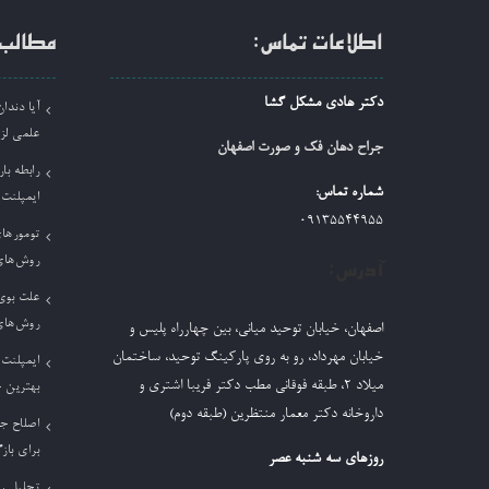
اطلاعات تماس:
مطالب 
دکتر هادی مشکل گشا
آیا دند
علمی لز
جراح دهان فک و صورت اصفهان
رابطه بار
شماره تماس:
ایمپلنت
09135544955
تومورها
روش‌های
آدرس:
علت بوی 
روش‌های
اصفهان، خیابان توحید میانی، بین چهارراه پلیس و
خیابان مهرداد، رو به روی پارکینگ توحید، ساختمان
ایمپلنت 
میلاد ٢، طبقه فوقانی مطب دکتر فریبا اشتری و
بهترین 
داروخانه دکتر معمار منتظرین (طبقه دوم)
اصلاح ج
برای باز
روزهای سه شنبه عصر
تحلیل ر