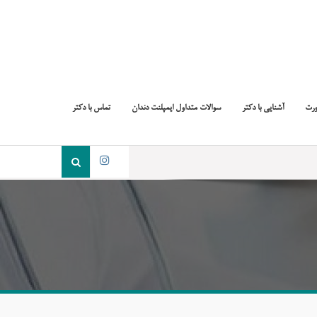
ورت
آشنایی با دکتر
سوالات متداول ایمپلنت دندان
تماس با دکتر
جست
و
اینستاگرام
جو
برای: