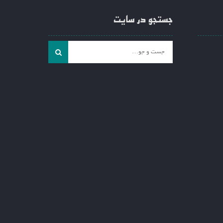
جستجو در سایت
جست
و
جو
برای: