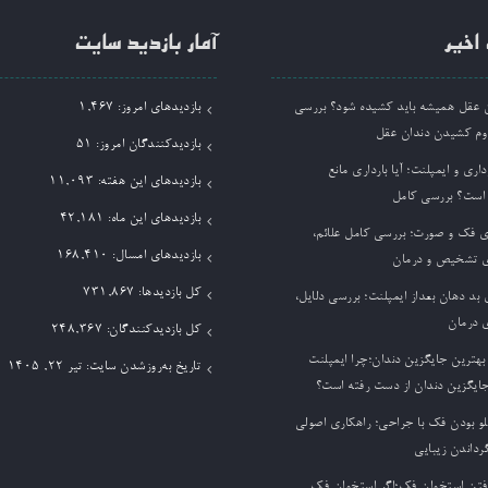
اخیر
آمار بازدید سایت
ان عقل همیشه باید کشیده شود؟ بررسی
بازدیدهای امروز:
1,467
وم کشیدن دندان عقل
بازدیدکنندگان امروز:
51
داری و ایمپلنت؛ آیا بارداری مانع
بازدیدهای این هفته:
11,093
 است؟ بررسی کامل
بازدیدهای این ماه:
42,181
ی فک و صورت؛ بررسی کامل علائم،
بازدیدهای امسال:
168,410
 تشخیص و درمان
کل بازدیدها:
731,867
بد دهان بعداز ایمپلنت؛ بررسی دلایل،
 درمان
کل بازدیدکنند‌گان:
248,367
بهترین جایگزین دندان؛چرا ایمپلنت
تاریخ به‌روزشدن سایت:
تیر ۲۲, ۱۴۰۵
جایگزین دندان از دست رفته است؟
لو بودن فک با جراحی؛ راهکاری اصولی
گرداندن زیبایی
فتن استخوان فک؛اگر استخوان فک