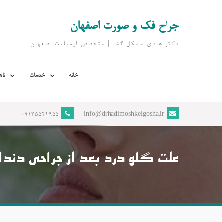
Ski
t
جراح فک و صورت اصفهان
conten
دکتر هادی مشکل گشا | متخصص ايمپلنت اصفهان
خانه
خدمات
ناه
09135544955
info@drhadimoshkelgosha.ir
علت گلو درد بعد از جراحی دندا