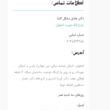
اطلاعات تماس:
دکتر هادی مشکل گشا
جراح فک صورت اصفهان
شماره تماس:
09135544955
آدرس:
اصفهان، خیابان توحید میانی، بین چهارراه پلیس و خیابان
مهرداد، رو به روی پارکینگ توحید، ساختمان میلاد ٢، طبقه
فوقانی مطب دکتر فریبا اشتری و داروخانه دکتر معمار
منتظرین (طبقه دوم)
روزهاي سه شنبه عصر
ایمیل: