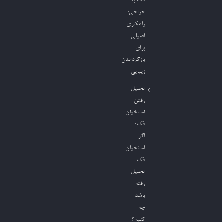
فک با
جراحی؛
راهکاری
اصولی
برای
بازگرداندن
زیبایی
تحلیل
رفتن
استخوان
فک؛
اگر
استخوان
فک
تحلیل
رفته
باشد
چه
کنیم؟