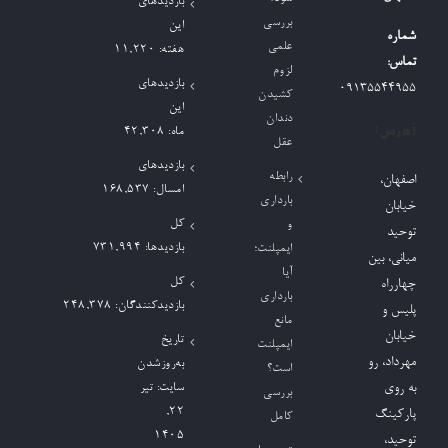
بازدیدهای
بررسی
این
شماره
علمی
هفته:
11,220
تماس:
لزوم
بازدیدهای
09135544955
کشیدن
این
دندان
آدرس:
ماه:
42,308
عقل
بازدیدهای
رابطه
اصفهان،
امسال:
168,537
بارداری
خیابان
کل
و
توحید
بازدیدها:
731,994
ایمپلنت؛
میانی، بین
آیا
کل
چهارراه
بارداری
بازدیدکنند‌گان:
248,378
پلیس و
مانع
خیابان
تاریخ
ایمپلنت
مهرداد، رو
به‌روزشدن
است؟
به روی
سایت:
تیر
بررسی
۲۲,
پارکینگ
کامل
۱۴۰۵
توحید،