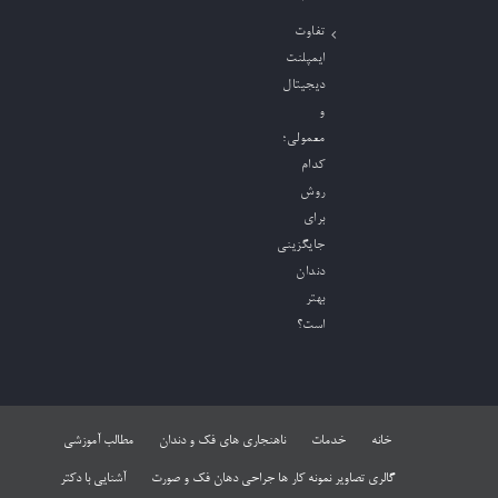
تفاوت
ایمپلنت
دیجیتال
و
معمولی؛
کدام
روش
برای
جایگزینی
دندان
بهتر
است؟
خانه
خدمات
ناهنجاری های فک و دندان
مطالب آموزشی
گالری تصاویر نمونه کار ها جراحی دهان فک و صورت
آشنایی با دکتر