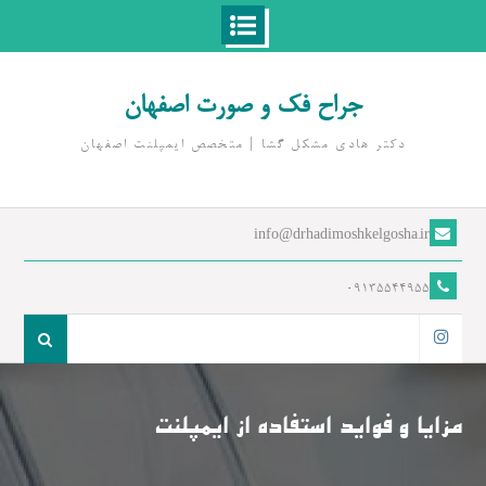
Ski
t
جراح فک و صورت اصفهان
conten
دکتر هادی مشکل گشا | متخصص ايمپلنت اصفهان
info@drhadimoshkelgosha.ir
09135544955
جست
و
اینستاگرام
جو
برای:
مزایا و فواید استفاده از ایمپلنت