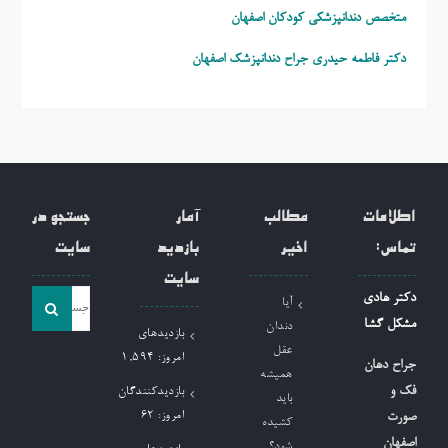
متخصص دندانپزشکی کودکان اصفهان
دکتر فاطمه حیدری
جراح دندانپزشک اصفهان
اطلاعات
مطالب
آمار
جستجو در
تماس:
اخیر
بازدید
سایت
سایت
جست
دکتر هادی
آیا
و
مشکل گشا
دندان
بازدیدهای
جو
عقل
امروز:
1,594
جراح دهان
همیشه
برای:
فک و
بازدیدکنندگان
باید
امروز:
62
صورت
کشیده
اصفهان
شود؟