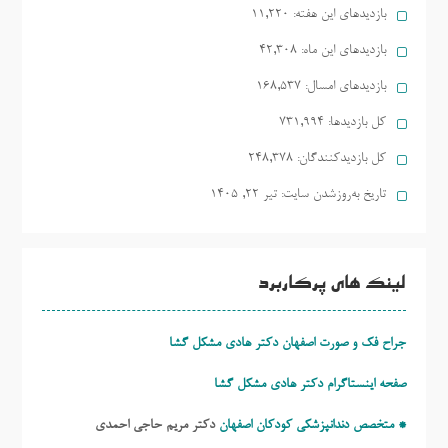
بازدیدهای این هفته:
11,220
بازدیدهای این ماه:
42,308
بازدیدهای امسال:
168,537
کل بازدیدها:
731,994
کل بازدیدکنند‌گان:
248,378
تاریخ به‌روزشدن سایت:
تیر ۲۲, ۱۴۰۵
لینک های پرکاربرد
جراح فک و صورت اصفهان دکتر هادی مشکل گشا
صفحه اینستاگرام دکتر هادی مشکل گشا
* متخصص دندانپزشکی کودکان اصفهان
دکتر مریم حاجی احمدی