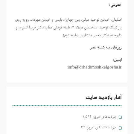
آدرس:
اصفهان، خیابان توحید میانی، بین چهارراه پلیس و خیابان مهرداد، رو به روی
پارکینگ توحید، ساختمان میلاد ٢، طبقه فوقانی مطب دکتر فریبا اشتری و
داروخانه دکتر معمار منتظرین (طبقه دوم)
روزهاي سه شنبه عصر
ایمیل:
info@drhadimoshkelgosha.ir
آمار بازدید سایت
بازدیدهای امروز:
1,594
بازدیدکنندگان امروز:
62