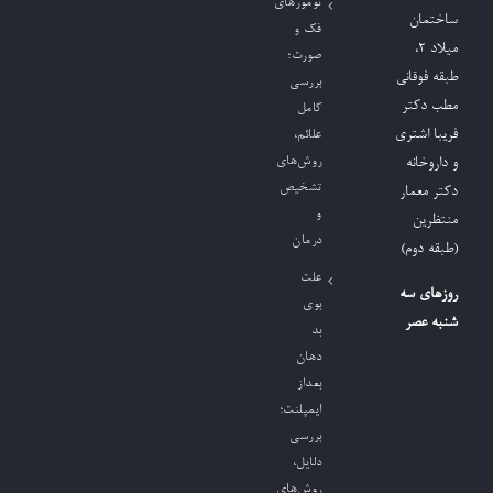
تومورهای
ساختمان
فک و
میلاد ٢،
صورت؛
طبقه فوقانی
بررسی
مطب دکتر
کامل
فریبا اشتری
علائم،
روش‌های
و داروخانه
تشخیص
دکتر معمار
و
منتظرین
درمان
(طبقه دوم)
علت
روزهای سه
بوی
شنبه عصر
بد
دهان
بعداز
ایمپلنت؛
بررسی
دلایل،
روش‌های