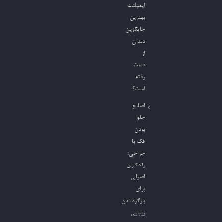
ایمپلنت
بهترین
جایگزین
دندان
از
دست
رفته
است؟
اصلاح
جلو
بودن
فک با
جراحی؛
راهکاری
اصولی
برای
بازگرداندن
زیبایی