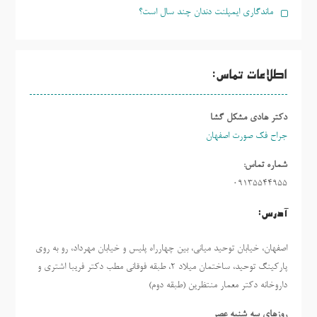
ماندگاری ایمپلنت دندان چند سال است؟
اطلاعات تماس:
دکتر هادی مشکل گشا
جراح فک صورت اصفهان
شماره تماس:
09135544955
آدرس:
اصفهان، خیابان توحید میانی، بین چهارراه پلیس و خیابان مهرداد، رو به روی
پارکینگ توحید، ساختمان میلاد ٢، طبقه فوقانی مطب دکتر فریبا اشتری و
داروخانه دکتر معمار منتظرین (طبقه دوم)
روزهاي سه شنبه عصر