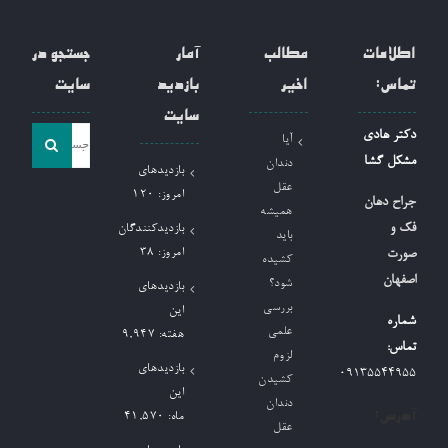
اطلاعات
مطالب
آمار
جستجو در
تماس:
اخیر
بازدید
سایت
سایت
جست
دکتر هادی
آیا
و
مشکل گشا
دندان
بازدیدهای
جو
عقل
امروز:
120
جراح دهان
همیشه
برای:
فک و
بازدیدکنندگان
باید
امروز:
38
صورت
کشیده
اصفهان
شود؟
بازدیدهای
بررسی
این
شماره
علمی
هفته:
9,947
تماس:
لزوم
بازدیدهای
09135544955
کشیدن
این
دندان
آدرس:
ماه:
41,570
عقل