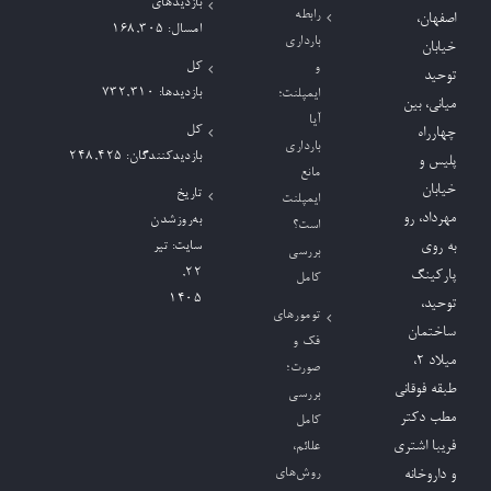
بازدیدهای
رابطه
اصفهان،
امسال:
168,305
بارداری
خیابان
کل
و
توحید
بازدیدها:
732,310
ایمپلنت؛
میانی، بین
آیا
کل
چهارراه
بارداری
بازدیدکنند‌گان:
248,425
پلیس و
مانع
خیابان
تاریخ
ایمپلنت
مهرداد، رو
به‌روزشدن
است؟
به روی
سایت:
تیر
بررسی
۲۲,
پارکینگ
کامل
۱۴۰۵
توحید،
تومورهای
ساختمان
فک و
میلاد ٢،
صورت؛
طبقه فوقانی
بررسی
مطب دکتر
کامل
فریبا اشتری
علائم،
روش‌های
و داروخانه