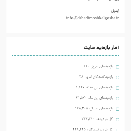
ایمیل:
info@drhadimoshkelgosha.ir
آمار بازدید سایت
بازدیدهای امروز:
120
بازدیدکنندگان امروز:
38
بازدیدهای این هفته:
9,947
بازدیدهای این ماه:
41,570
بازدیدهای امسال:
168,305
کل بازدیدها:
732,310
کل بازدیدکنند‌گان:
248,425