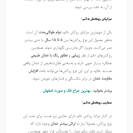
از آن، به دقت بررسی شوند.
مزایای روکش دائم:
یکی از مهم‌ترین مزایای روکش دائم،
دوام طولانی‌مدت
آن است؛
به‌طور معمول این نوع روکش‌ها بین
۵ تا ۱۵ سال
یا حتی بیشتر
عمر می‌کنند، به‌ویژه اگر به‌درستی نگهداری شوند. همچنین
روکش‌های دائم از نظر
زیبایی
و
تطابق رنگ با دندان طبیعی
عملکرد بسیار خوبی دارند و به‌سختی قابل‌تشخیص از دندان واقعی
هستند. علاوه بر این، این نوع روکش‌ها می‌توانند باعث
افزایش
مقاومت دندان
در برابر شکستگی و فشارهای جویدن شوند.
بیشتر بخوانید :
بهترین جراح فک و صورت اصفهان
معایب روکش دائم:
در کنار مزایا، روکش دائم دارای معایبی نیز هست. برای نصب این
نوع روکش، معمولاً نیاز به
تراش بیشتر دندان
وجود دارد که
ممکن است بافت سالم دندان را تحت‌تأثیر قرار دهد. همچنین،