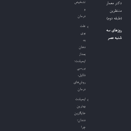
تشخیص
دکتر معمار
و
منتظرین
درمان
(طبقه دوم)
علت
روزهای سه
بوی
شنبه عصر
بد
دهان
بعداز
ایمپلنت؛
بررسی
دلایل،
روش‌های
درمان
ایمپلنت
بهترین
جایگزین
دندان؛
چرا