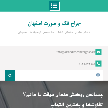
Ski
t
جراح فک و صورت اصفهان
conten
دکتر هادی مشکل گشا | متخصص ايمپلنت اصفهان
info@drhadimoshkelgosha.ir
09135544955
جست
و
اینستاگرام
جو
برای:
چسباندن روکش دندان موقت یا دائم؟
تفاوت‌ها و بهترین انتخاب