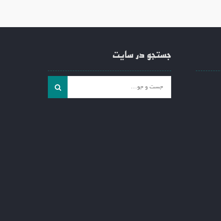
جستجو در سایت
جست
و
جو
برای: