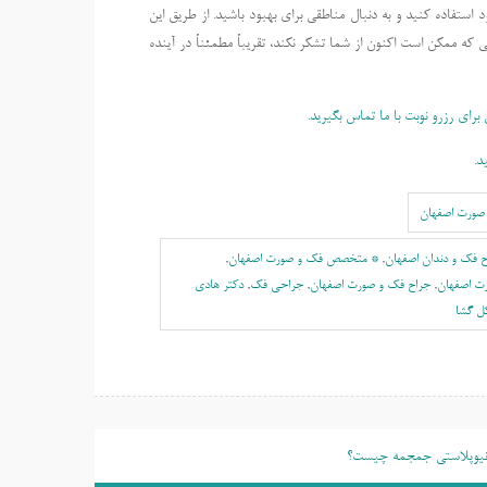
د استفاده کنید و به دنبال مناطقی برای بهبود باشید. از طریق این
 که ممکن است اکنون از شما تشکر نکند، تقریباً مطمئناً در آینده
رای رزرو نوبت با ما تماس بگیرید.
د.
صورت اصفهان
 فک و دندان اصفهان
,
* متخصص فک و صورت اصفهان
,
ت اصفهان
,
جراح فک و صورت اصفهان
,
جراحی فک
,
دکتر هادی
ل گشا
نیوپلاستی جمجمه چیست؟