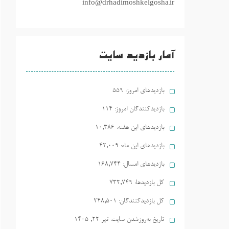
info@drhadimoshkelgosha.ir
آمار بازدید سایت
بازدیدهای امروز:
559
بازدیدکنندگان امروز:
114
بازدیدهای این هفته:
10,386
بازدیدهای این ماه:
42,009
بازدیدهای امسال:
168,744
کل بازدیدها:
732,749
کل بازدیدکنند‌گان:
248,501
تاریخ به‌روزشدن سایت:
تیر ۲۲, ۱۴۰۵