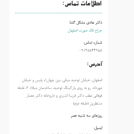
اطلاعات تماس:
دکتر هادی مشکل گشا
جراح فک صورت اصفهان
شماره تماس:
09135544955
آدرس:
اصفهان، خیابان توحید میانی، بین چهارراه پلیس و خیابان
مهرداد، رو به روی پارکینگ توحید، ساختمان میلاد ٢، طبقه
فوقانی مطب دکتر فریبا اشتری و داروخانه دکتر معمار
منتظرین (طبقه دوم)
روزهاي سه شنبه عصر
ایمیل: