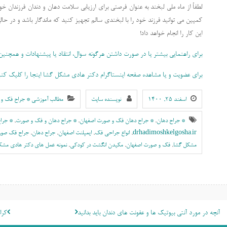
لطفاً از ماه ملی لبخند به عنوان فرصتی برای ارزیابی سلامت دهان و دندان فرزندان خو
کمپین می توانید فرزند خود را با لبخندی سالم تجهیز کنید که ماندگار باشد و در حالی
این کار را انجام خواهد داد!
برای راهنمایی بیشتر یا در صورت داشتن هرگونه سوال، انتقاد یا پیشنهادات و همچنین ب
برای عضویت و یا مشاهده صفحه اینستاگرام دکتر هادی مشکل گشا اینجا را کلیک کنی
اسفند ۲۵, ۱۴۰۰
نویسنده سایت
مطالب آموزشی * جراح فک و 
* جراح دهان
,
* جراح دهان فک و صورت اصفهان
,
* جراح دهان و فک و صورت
,
* جراح
drhadimoshkelgosha.ir
,
انواع جراحی فک
,
ايمپلنت اصفهان
,
جراح دهان
,
جراح فک صور
مشکل گشا
,
فک و صورت اصفهان
,
مکیدن انگشت در کودکی
,
نمونه عمل های دکتر هادی مشک
اهبری
آنچه در مورد آنتی بیوتیک ها و عفونت های دندان باید بدانید
کرا