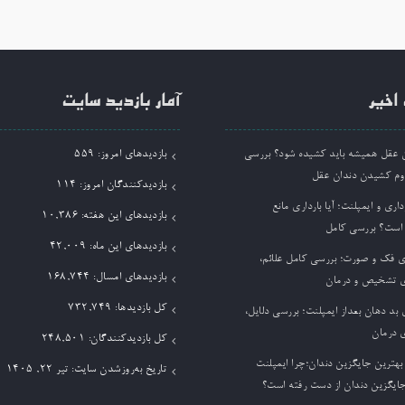
وشته
اخیر
آمار بازدید سایت
ان عقل همیشه باید کشیده شود؟ بررسی
بازدیدهای امروز:
559
وم کشیدن دندان عقل
بازدیدکنندگان امروز:
114
داری و ایمپلنت؛ آیا بارداری مانع
بازدیدهای این هفته:
10,386
 است؟ بررسی کامل
بازدیدهای این ماه:
42,009
ی فک و صورت؛ بررسی کامل علائم،
بازدیدهای امسال:
168,744
 تشخیص و درمان
کل بازدیدها:
732,749
بد دهان بعداز ایمپلنت؛ بررسی دلایل،
 درمان
کل بازدیدکنند‌گان:
248,501
بهترین جایگزین دندان؛چرا ایمپلنت
تاریخ به‌روزشدن سایت:
تیر ۲۲, ۱۴۰۵
جایگزین دندان از دست رفته است؟