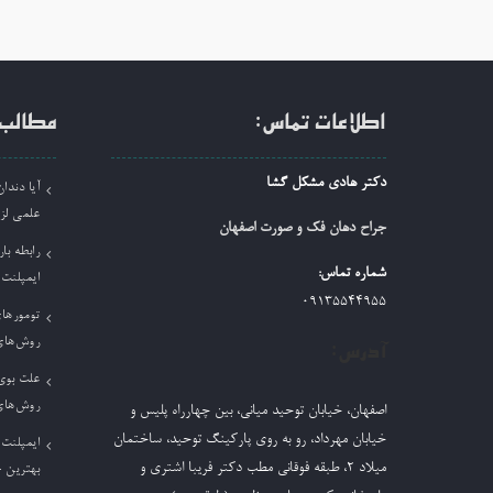
ن
اطلاعات تماس:
مطالب 
دکتر هادی مشکل گشا
آیا دند
علمی لز
جراح دهان فک و صورت اصفهان
رابطه بار
شماره تماس:
ایمپلنت
09135544955
تومورها
روش‌های
آدرس:
علت بوی 
روش‌های
اصفهان، خیابان توحید میانی، بین چهارراه پلیس و
خیابان مهرداد، رو به روی پارکینگ توحید، ساختمان
ایمپلنت 
میلاد ٢، طبقه فوقانی مطب دکتر فریبا اشتری و
بهترین 