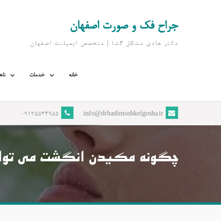
Ski
t
جراح فک و صورت اصفهان
conten
دکتر هادی مشکل گشا | متخصص ايمپلنت اصفهان
خانه
خدمات
ناه
09135544955
info@drhadimoshkelgosha.ir
چگونه مکیدن انگشت می تواند