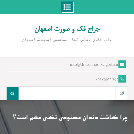
Ski
t
جراح فک و صورت اصفهان
conten
دکتر هادی مشکل گشا | متخصص ايمپلنت اصفهان
info@drhadimoshkelgosha.ir
09135544955
جست
و
اینستاگرام
جو
برای:
چرا کاشت دندان مصنوعی تکی مهم است؟