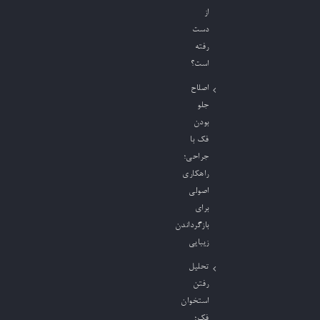
از
دست
رفته
است؟
اصلاح
جلو
بودن
فک با
جراحی؛
راهکاری
اصولی
برای
بازگرداندن
زیبایی
تحلیل
رفتن
استخوان
فک؛