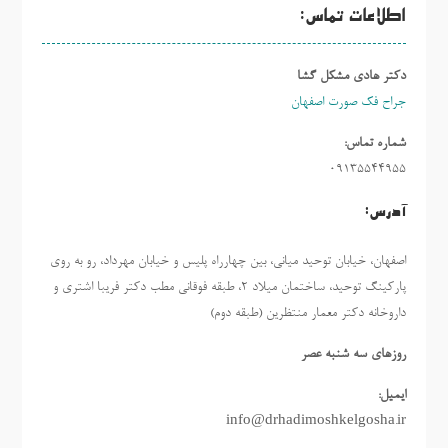
اطلاعات تماس:
دکتر هادی مشکل گشا
جراح فک صورت اصفهان
شماره تماس:
09135544955
آدرس:
اصفهان، خیابان توحید میانی، بین چهارراه پلیس و خیابان مهرداد، رو به روی
پارکینگ توحید، ساختمان میلاد ٢، طبقه فوقانی مطب دکتر فریبا اشتری و
داروخانه دکتر معمار منتظرین (طبقه دوم)
روزهاي سه شنبه عصر
ایمیل:
info@drhadimoshkelgosha.ir