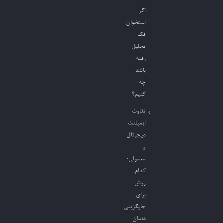
اگر
استخوان
فک
تحلیل
رفته
باشد
چه
کنیم؟
تفاوت
ایمپلنت
دیجیتال
و
معمولی؛
کدام
روش
برای
جایگزینی
دندان