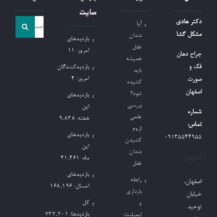
سایت
جست
دکتر هادی
آیا
و
مشکل گشا
دندان
بازدیدهای
جو
عقل
امروز:
11
جراح دهان
همیشه
برای:
فک و
بازدیدکنندگان
باید
امروز:
4
صورت
کشیده
اصفهان
شود؟
بازدیدهای
بررسی
این
شماره
علمی
هفته:
9,838
تماس:
لزوم
بازدیدهای
09135544955
کشیدن
این
دندان
آدرس:
ماه:
41,461
عقل
بازدیدهای
رابطه
اصفهان،
امسال:
168,196
بارداری
خیابان
کل
و
توحید
بازدیدها:
732,201
ایمپلنت؛