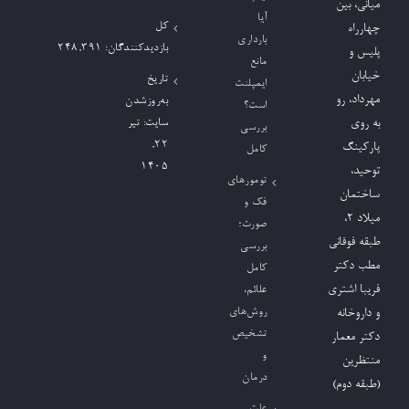
میانی، بین
آیا
کل
چهارراه
بارداری
بازدیدکنند‌گان:
248,391
پلیس و
مانع
خیابان
تاریخ
ایمپلنت
مهرداد، رو
به‌روزشدن
است؟
به روی
سایت:
تیر
بررسی
۲۲,
پارکینگ
کامل
۱۴۰۵
توحید،
تومورهای
ساختمان
فک و
میلاد ٢،
صورت؛
طبقه فوقانی
بررسی
مطب دکتر
کامل
فریبا اشتری
علائم،
روش‌های
و داروخانه
تشخیص
دکتر معمار
و
منتظرین
درمان
(طبقه دوم)
علت